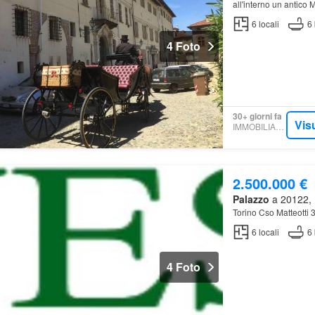
all'interno un antico
6
locali
6
4 Foto
30+ giorni fa
Vis
IMMOBILIARE.IT
2.500.000 €
Palazzo
a 20122, M
Torino Cso Matteotti 
6
locali
6
4 Foto