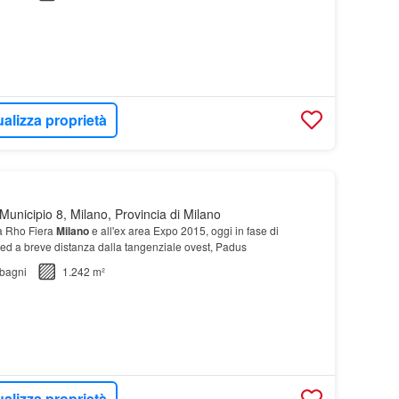
ualizza proprietà
unicipio 8, Milano, Provincia di Milano
ea Rho Fiera
Milano
e all'ex area Expo 2015, oggi in fase di
ed a breve distanza dalla tangenziale ovest, Padus
bagni
1.242 m²
ualizza proprietà