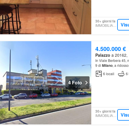
30+ giorni fa
Vis
IMMOBILIARE.IT
4.500.000 €
Palazzo
a 20162, M
In Viale Berbera 45, 
9 di
Milano
, a ridosso
6
locali
6
4 Foto
30+ giorni fa
Vis
IMMOBILIARE.IT