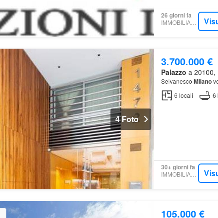
26 giorni fa
Vis
IMMOBILIARE.IT
3.700.000 €
Palazzo
a 20100, M
Selvanesco
Milano
ve
6
locali
6
4 Foto
30+ giorni fa
Vis
IMMOBILIARE.IT
105.000 €