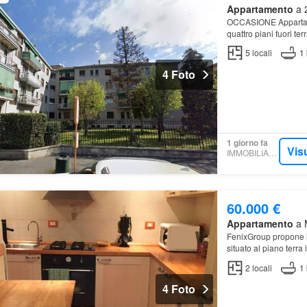
Appartamento
a 2
OCCASIONE Appartamen
quattro piani fuori ter
5
locali
1
4 Foto
1 giorno fa
Vis
IMMOBILIARE.IT
60.000 €
Appartamento
a M
FenixGroup propone in
situato al piano terra
2
locali
1
4 Foto