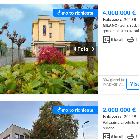
4.000.000 €
molto richiesta
Palazzo
a 20138, M
MILANO
- zona sud, H
grande sala colazioni
6
locali
6
4 Foto
30+ giorni fa
Vis
IMMOBILIARE.IT
2.000.000 €
molto richiesta
Palazzo
a 20128, M
Palazzina a reddito i
reddito…
6
locali
6