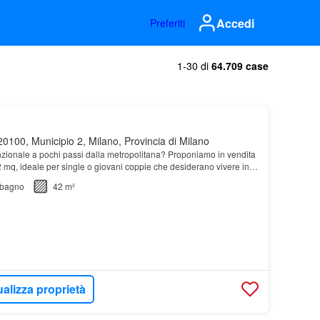
Accedi
Preferiti
1-30 di
64.709 case
0100, Municipio 2, Milano, Provincia di Milano
nzionale a pochi passi dalla metropolitana? Proponiamo in vendita
42 mq, ideale per single o giovani coppie che desiderano vivere in
ta e
bagno
42 m²
ualizza proprietà