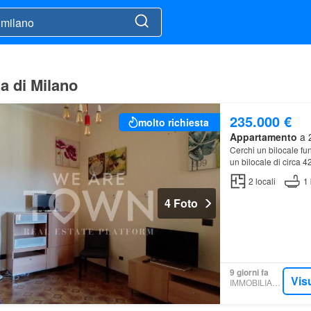
ia di Milano
235.000 €
molto richiesta
Appartamento
a 2
Cerchi un bilocale fu
un bilocale di circa 
una zona ben collega
2
locali
1
4 Foto
9 giorni fa
Vis
IMMOBILIARE.IT