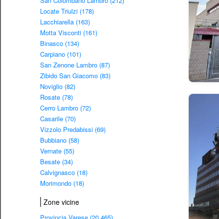
San Colombano Lambro (212)
Locate Triulzi (178)
Lacchiarella (163)
Motta Visconti (161)
Binasco (134)
Carpiano (101)
San Zenone Lambro (87)
Zibido San Giacomo (83)
Noviglio (82)
Rosate (78)
Cerro Lambro (72)
Casarile (70)
Vizzolo Predabissi (69)
Bubbiano (58)
Vernate (55)
Besate (34)
Calvignasco (18)
Morimondo (18)
Zone vicine
Provincia Varese (20.465)