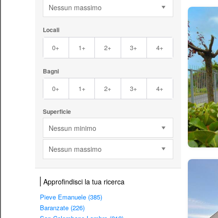
Nessun massimo
Locali
0+
1+
2+
3+
4+
Bagni
0+
1+
2+
3+
4+
Superficie
Nessun minimo
Nessun massimo
Approfindisci la tua ricerca
Pieve Emanuele (385)
Baranzate (226)