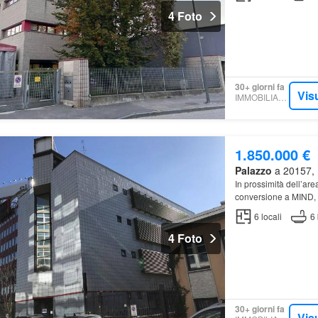
4 Foto
30+ giorni fa
Vis
IMMOBILIARE.IT
1.850.000 €
Palazzo
a 20157, M
In prossimità dell’ar
conversione a MIND, 
6
locali
6
4 Foto
30+ giorni fa
Vis