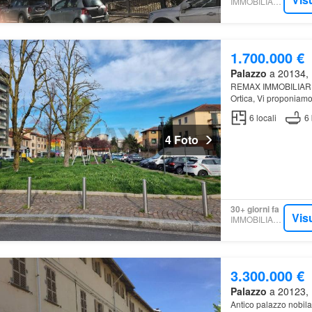
IMMOBILIARE.IT
1.700.000 €
Palazzo
a 20134, M
REMAX IMMOBILIARE P
Ortica, Vi proponiamo 
6
locali
6
4 Foto
30+ giorni fa
Vis
IMMOBILIARE.IT
3.300.000 €
Palazzo
a 20123, M
Antico palazzo nobila