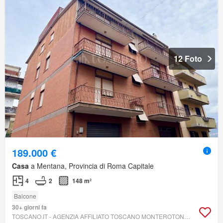
12 Foto
189.000 €
Casa
a Mentana, Provincia di Roma Capitale
4
2
148 m²
Balcone
30+ giorni fa
TOSCANO.IT - AGENZIA AFFILIATO TOSCANO MONTEROTONDO