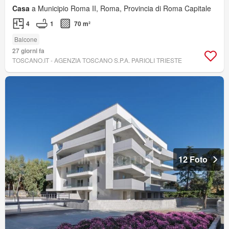
Casa
a Municipio Roma II, Roma, Provincia di Roma Capitale
4
1
70 m²
Balcone
27 giorni fa
TOSCANO.IT - AGENZIA TOSCANO S.P.A. PARIOLI TRIESTE
12 Foto