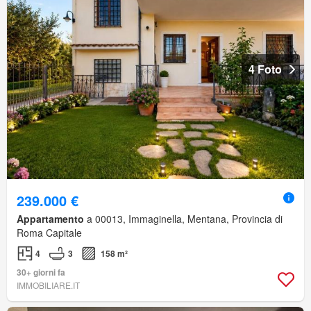
4 Foto
239.000 €
Appartamento
a 00013, Immaginella, Mentana, Provincia di
Roma Capitale
4
3
158 m²
30+ giorni fa
IMMOBILIARE.IT