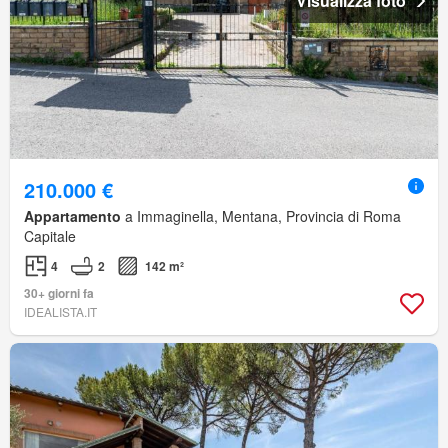
Visualizza foto
210.000 €
Appartamento
a Immaginella, Mentana, Provincia di Roma
Capitale
4
2
142 m²
30+ giorni fa
IDEALISTA.IT