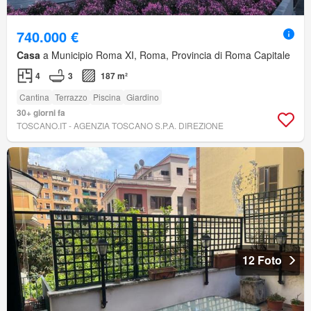
740.000 €
Casa
a Municipio Roma XI, Roma, Provincia di Roma Capitale
4
3
187 m²
Cantina
Terrazzo
Piscina
Giardino
30+ giorni fa
TOSCANO.IT - AGENZIA TOSCANO S.P.A. DIREZIONE
12 Foto