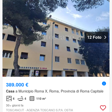
12 Foto
389.000 €
Casa
a Municipio Roma X, Roma, Provincia di Roma Capitale
4
4
110 m²
30+ giorni fa
TOSCANO.IT - AGENZIA TOSCANO S.P.A. OSTIA