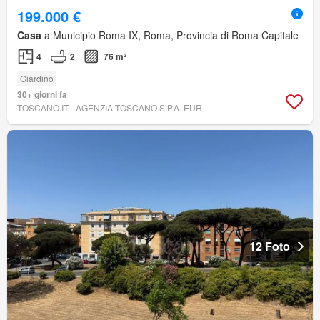
199.000 €
Casa
a Municipio Roma IX, Roma, Provincia di Roma Capitale
4
2
76 m²
Giardino
30+ giorni fa
TOSCANO.IT - AGENZIA TOSCANO S.P.A. EUR
12 Foto