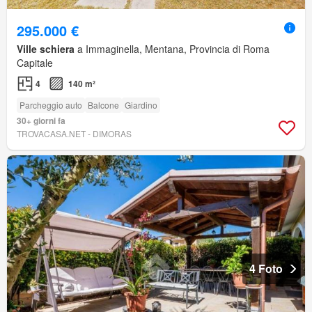
295.000 €
Ville schiera
a Immaginella, Mentana, Provincia di Roma
Capitale
4
140 m²
Parcheggio auto
Balcone
Giardino
30+ giorni fa
TROVACASA.NET - DIMORAS
4 Foto