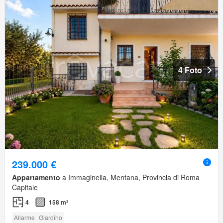
4 Foto
239.000 €
Appartamento
a Immaginella, Mentana, Provincia di Roma
Capitale
4
158 m²
Allarme
Giardino