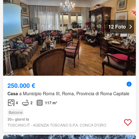
12 Foto
250.000 €
Casa
a Municipio Roma III, Roma, Provincia di Roma Capitale
4
2
117 m²
Balcone
30+ giorni fa
TOSCANO.IT - AGENZIA TOSCANO S.P.A. CONCA D'ORO