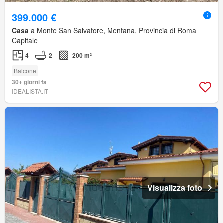
399.000 €
Casa
a Monte San Salvatore, Mentana, Provincia di Roma
Capitale
4
2
200 m²
Balcone
30+ giorni fa
IDEALISTA.IT
Visualizza foto