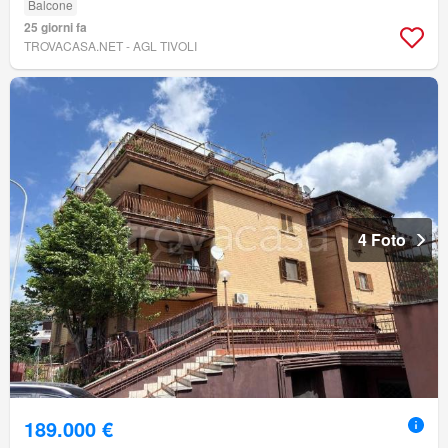
Balcone
25 giorni fa
TROVACASA.NET - AGL TIVOLI
4 Foto
189.000 €