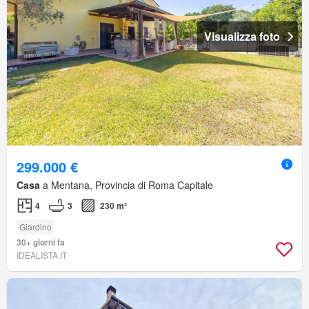
Visualizza foto
299.000 €
Casa
a Mentana, Provincia di Roma Capitale
4
3
230 m²
Giardino
30+ giorni fa
IDEALISTA.IT