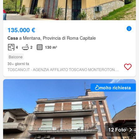
135.000 €
Casa
a Mentana, Provincia di Roma Capitale
4
2
130 m²
Balcone
30+ giorni fa
TOSCANO.IT - AGENZIA AFFILIATO TOSCANO MONTEROTONDO
molto richiesta
12 Foto