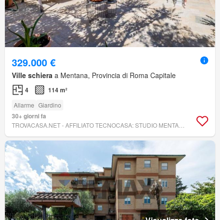
329.000 €
Ville schiera
a Mentana, Provincia di Roma Capitale
4
114 m²
Allarme
Giardino
30+ giorni fa
TROVACASA.NET - AFFILIATO TECNOCASA: STUDIO MENTANA 2021 SRL