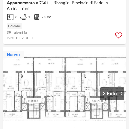
Appartamento
a 76011, Bisceglie, Provincia di Barletta-
Andria-Trani
2
1
70 m²
Balcone
30+ giorni fa
IMMOBILIARE.IT
Nuovo
3 Foto