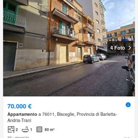
4 Foto
70.000 €
Appartamento
a 76011, Bisceglie, Provincia di Barletta-
Andria-Trani
2
1
80 m²
30+ giorni fa