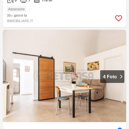
3
1
110 m²
Ascensore
30+ giorni fa
IMMOBILIARE.IT
4 Foto