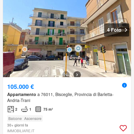
4 Foto
105.000 €
Appartamento
a 76011, Bisceglie, Provincia di Barletta-
Andria-Trani
2
1
75 m²
Balcone
Ascensore
30+ giorni fa
IMMOBILIARE.IT