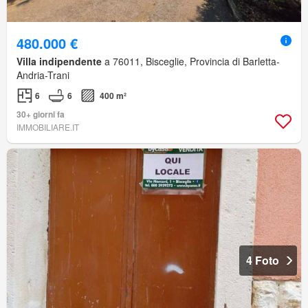
480.000 €
Villa indipendente
a 76011, Bisceglie, Provincia di Barletta-
Andria-Trani
6
6
400 m²
30+ giorni fa
IMMOBILIARE.IT
4 Foto