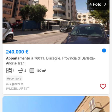
4 Foto
240.000 €
Appartamento
a 76011, Bisceglie, Provincia di Barletta-
Andria-Trani
4
2
100 m²
Ascensore
30+ giorni fa
IMMOBILIARE.IT