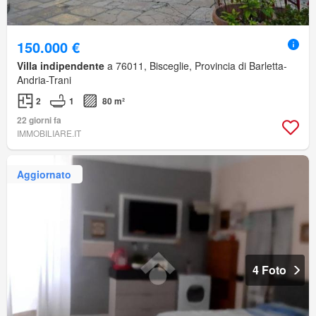
150.000 €
Villa indipendente
a 76011, Bisceglie, Provincia di Barletta-
Andria-Trani
2
1
80 m²
22 giorni fa
IMMOBILIARE.IT
Aggiornato
4 Foto