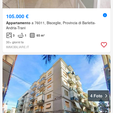
105.000 €
Appartamento
a 76011, Bisceglie, Provincia di Barletta-
Andria-Trani
3
1
65 m²
30+ giorni fa
IMMOBILIARE.IT
4 Foto