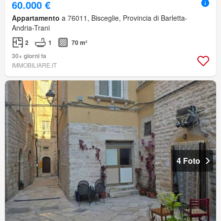
60.000 €
Appartamento
a 76011, Bisceglie, Provincia di Barletta-
Andria-Trani
2
1
70 m²
30+ giorni fa
IMMOBILIARE.IT
4 Foto