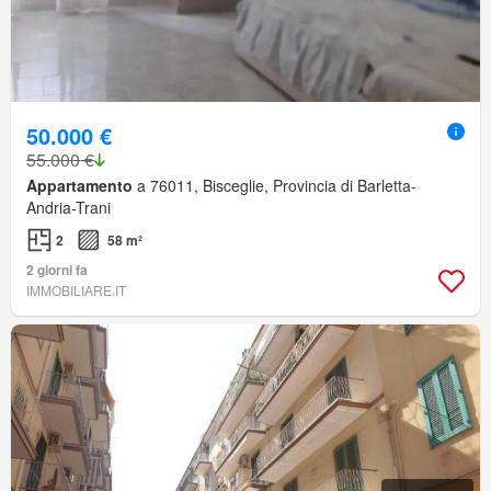
50.000 €
55.000 €
Appartamento
a 76011, Bisceglie, Provincia di Barletta-
Andria-Trani
2
58 m²
2 giorni fa
IMMOBILIARE.IT