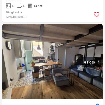
6
6
447 m²
30+ giorni fa
IMMOBILIARE.IT
4 Foto