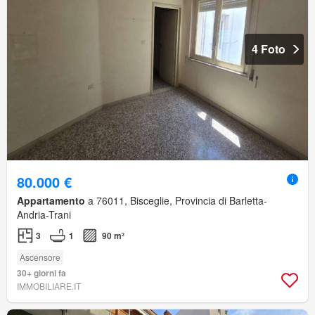
4 Foto
80.000 €
Appartamento
a 76011, Bisceglie, Provincia di Barletta-
Andria-Trani
3
1
90 m²
Ascensore
30+ giorni fa
IMMOBILIARE.IT