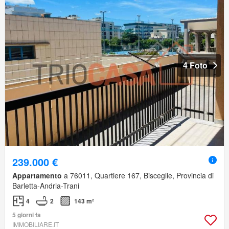
4 Foto
239.000 €
Appartamento
a 76011, Quartiere 167, Bisceglie, Provincia di
Barletta-Andria-Trani
4
2
143 m²
5 giorni fa
IMMOBILIARE.IT