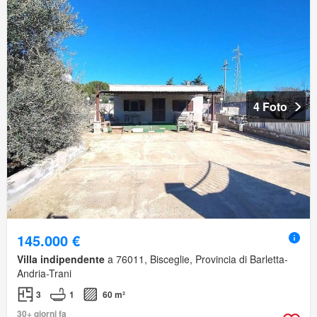
4 Foto
145.000 €
Villa indipendente
a 76011, Bisceglie, Provincia di Barletta-
Andria-Trani
3
1
60 m²
30+ giorni fa