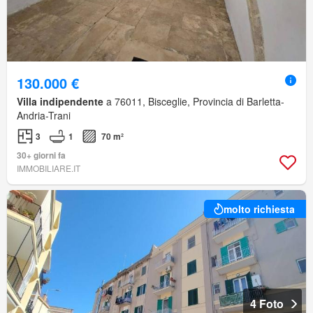
130.000 €
Villa indipendente
a 76011, Bisceglie, Provincia di Barletta-
Andria-Trani
3
1
70 m²
30+ giorni fa
IMMOBILIARE.IT
molto richiesta
4 Foto