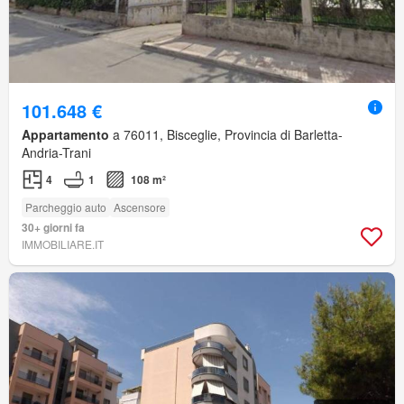
101.648 €
Appartamento
a 76011, Bisceglie, Provincia di Barletta-
Andria-Trani
4
1
108 m²
Parcheggio auto
Ascensore
30+ giorni fa
IMMOBILIARE.IT