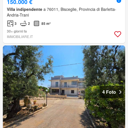
150.000 €
Villa indipendente
a 76011, Bisceglie, Provincia di Barletta-
Andria-Trani
3
2
85 m²
30+ giorni fa
IMMOBILIARE.IT
4 Foto