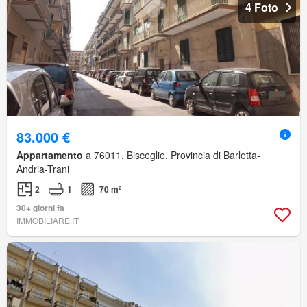
4 Foto
83.000 €
Appartamento
a 76011, Bisceglie, Provincia di Barletta-
Andria-Trani
2
1
70 m²
30+ giorni fa
IMMOBILIARE.IT