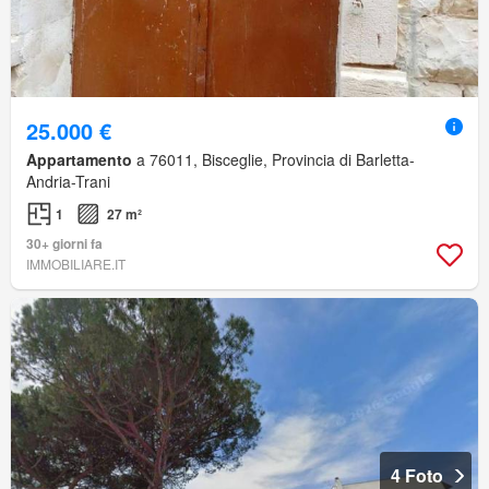
25.000 €
Appartamento
a 76011, Bisceglie, Provincia di Barletta-
Andria-Trani
1
27 m²
30+ giorni fa
IMMOBILIARE.IT
4 Foto