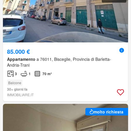
85.000 €
Appartamento
a 76011, Bisceglie, Provincia di Barletta-
Andria-Trani
3
1
70 m²
Balcone
30+ giorni fa
IMMOBILIARE.IT
molto richiesta