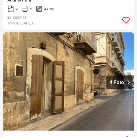
2
1
47 m²
23 giorni fa
IMMOBILIARE.IT
4 Foto