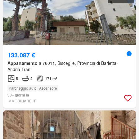
133.087 €
Appartamento
a 76011, Bisceglie, Provincia di Barletta-
Andria-Trani
5
2
171 m²
Parcheggio auto
Ascensore
30+ giorni fa
IMMOBILIARE.IT