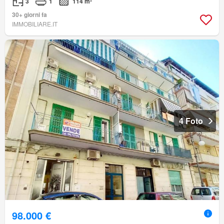
3
1
114 m²
30+ giorni fa
IMMOBILIARE.IT
4 Foto
98.000 €