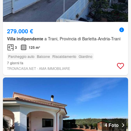
279.000 €
Villa indipendente
a Trani, Provincia di Barletta-Andria-Trani
3
125 m²
Parcheggio auto
Balcone
Riscaldamento
Giardino
7 giorni fa
TROVACASA.NET - AMA IMMOBILIARE
4 Foto