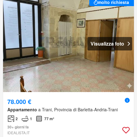
molto richiesta
Visualizza foto
78.000 €
Appartamento
a Trani, Provincia di Barletta-Andria-Trani
2
1
77 m²
30+ giorni fa
IDEALISTA.IT