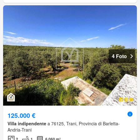
4 Foto
125.000 €
Villa indipendente
a 76125, Trani, Provincia di Barletta-
Andria-Trani
2
1
6.060 m²