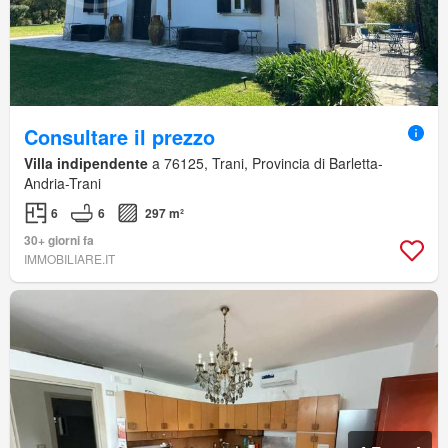
Consultare il prezzo
Villa indipendente
a 76125, Trani, Provincia di Barletta-
Andria-Trani
6
6
297 m²
30+ giorni fa
IMMOBILIARE.IT