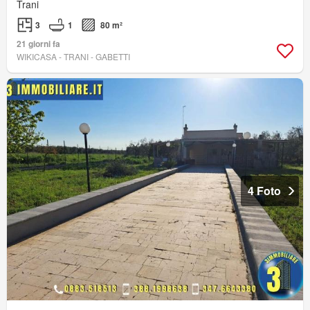
Trani
3
1
80 m²
21 giorni fa
WIKICASA - TRANI - GABETTI
4 Foto