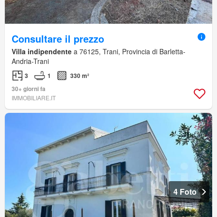
Consultare il prezzo
Villa indipendente
a 76125, Trani, Provincia di Barletta-
Andria-Trani
3
1
330 m²
30+ giorni fa
IMMOBILIARE.IT
4 Foto