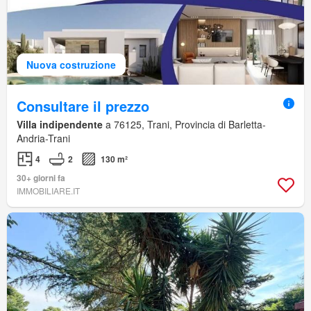
Nuova costruzione
Consultare il prezzo
Villa indipendente
a 76125, Trani, Provincia di Barletta-
Andria-Trani
4
2
130 m²
30+ giorni fa
IMMOBILIARE.IT