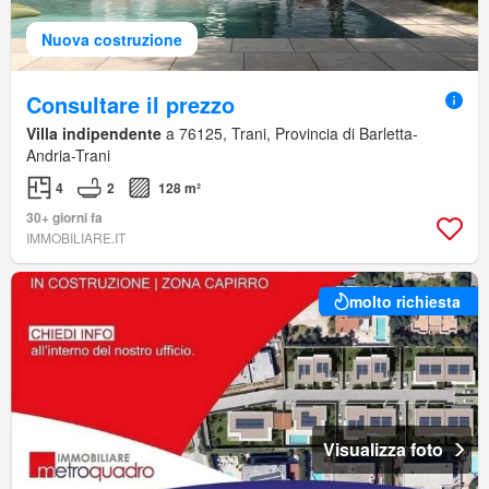
Nuova costruzione
Consultare il prezzo
Villa indipendente
a 76125, Trani, Provincia di Barletta-
Andria-Trani
4
2
128 m²
30+ giorni fa
IMMOBILIARE.IT
molto richiesta
Visualizza foto