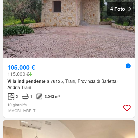
4 Foto
105.000 €
115.000 €
Villa indipendente
a 76125, Trani, Provincia di Barletta-
Andria-Trani
2
1
3.043 m²
10 giorni fa
IMMOBILIARE.IT