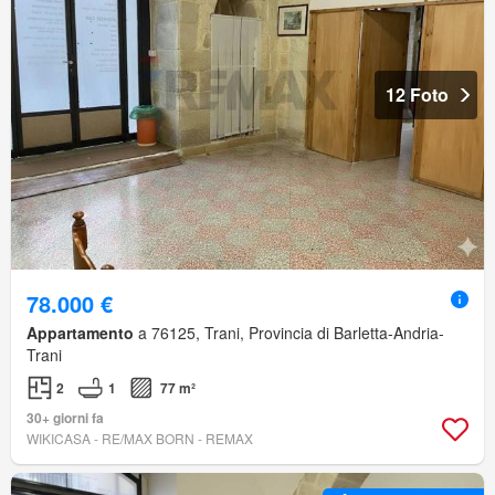
12 Foto
78.000 €
Appartamento
a 76125, Trani, Provincia di Barletta-Andria-
Trani
2
1
77 m²
30+ giorni fa
WIKICASA - RE/MAX BORN - REMAX