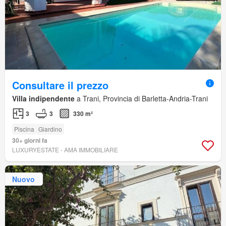
Consultare il prezzo
Villa indipendente
a Trani, Provincia di Barletta-Andria-Trani
3
3
330 m²
Piscina
Giardino
30+ giorni fa
LUXURYESTATE - AMA IMMOBILIARE
Nuovo