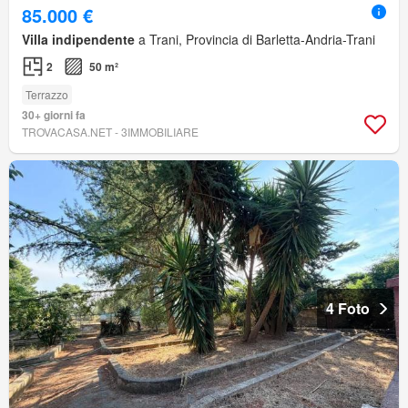
85.000 €
Villa indipendente
a Trani, Provincia di Barletta-Andria-Trani
2
50 m²
Terrazzo
30+ giorni fa
TROVACASA.NET - 3IMMOBILIARE
4 Foto