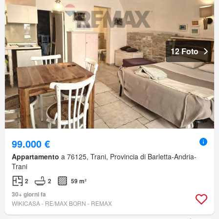
12 Foto
99.000 €
Appartamento
a 76125, Trani, Provincia di Barletta-Andria-
Trani
2
2
59 m²
30+ giorni fa
WIKICASA - RE/MAX BORN - REMAX