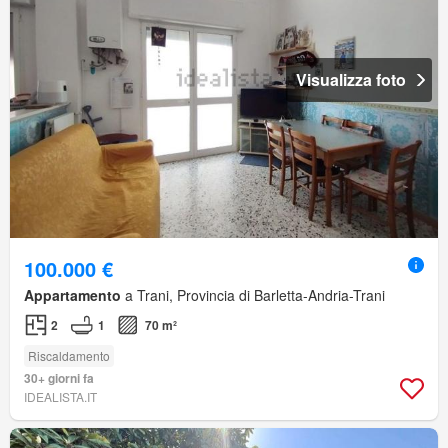
Visualizza foto
100.000 €
Appartamento
a Trani, Provincia di Barletta-Andria-Trani
2
1
70 m²
Riscaldamento
30+ giorni fa
IDEALISTA.IT