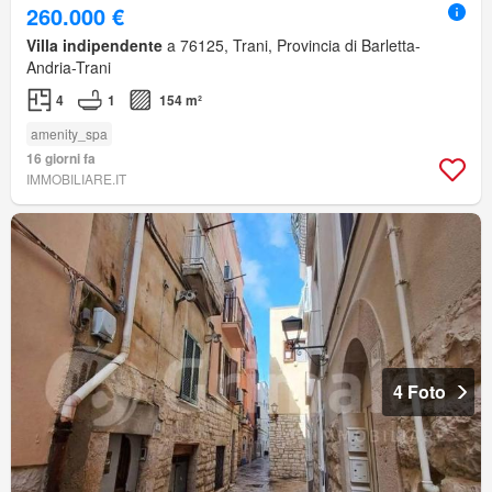
260.000 €
Villa indipendente
a 76125, Trani, Provincia di Barletta-
Andria-Trani
4
1
154 m²
amenity_spa
16 giorni fa
IMMOBILIARE.IT
4 Foto