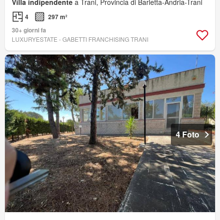
Villa indipendente
a Trani, Provincia di Barletta-Andria-Trani
4
297 m²
30+ giorni fa
LUXURYESTATE - GABETTI FRANCHISING TRANI
4 Foto