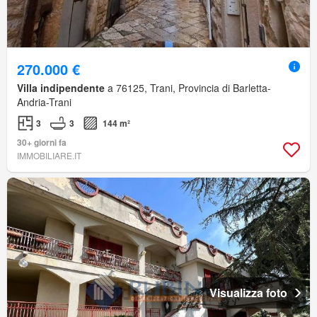
270.000 €
Villa indipendente
a 76125, Trani, Provincia di Barletta-
Andria-Trani
3
3
144 m²
30+ giorni fa
IMMOBILIARE.IT
Visualizza foto