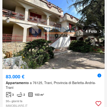
4 Foto
83.000 €
Appartamento
a 76125, Trani, Provincia di Barletta-Andria-
Trani
3
2
103 m²
30+ giorni fa
IMMOBILIARE.IT