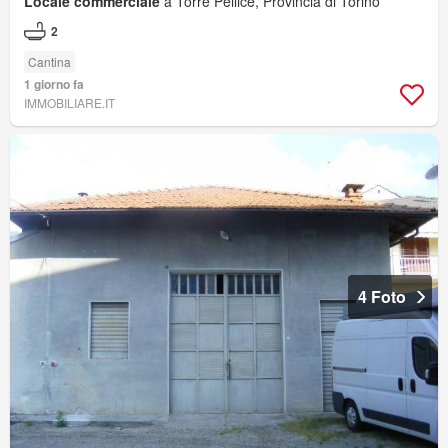
Locale commerciale
a Torre Pellice, Provincia di Torino
2
Cantina
1 giorno fa
IMMOBILIARE.IT
4 Foto