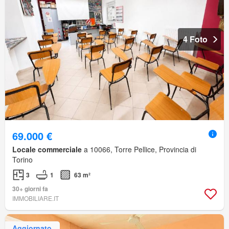
4 Foto
69.000 €
Locale commerciale
a 10066, Torre Pellice, Provincia di
Torino
3
1
63 m²
30+ giorni fa
IMMOBILIARE.IT
Aggiornato