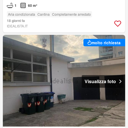
1
60 m²
Aria condizionata
Cantina
Completamente arredato
18 giorni fa
IDEALISTA.IT
molto richiesta
Visualizza foto