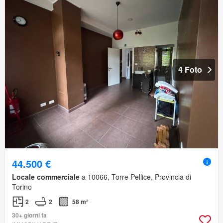
4 Foto
44.500 €
Locale commerciale
a 10066, Torre Pellice, Provincia di
Torino
2
2
58 m²
30+ giorni fa