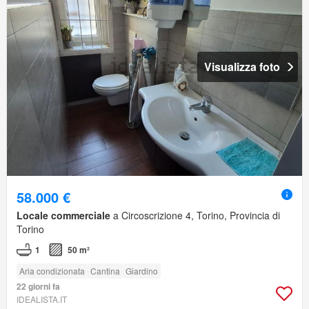
Visualizza foto
58.000 €
Locale commerciale
a Circoscrizione 4, Torino, Provincia di
Torino
1
50 m²
Aria condizionata
Cantina
Giardino
22 giorni fa
IDEALISTA.IT