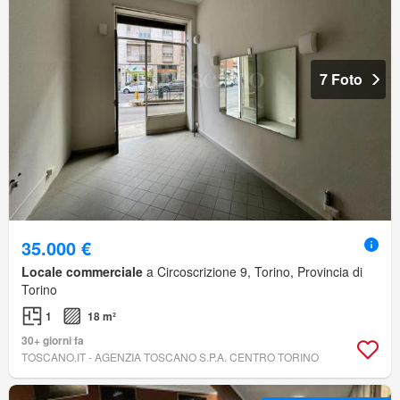
7 Foto
35.000 €
Locale commerciale
a Circoscrizione 9, Torino, Provincia di
Torino
1
18 m²
30+ giorni fa
TOSCANO.IT - AGENZIA TOSCANO S.P.A. CENTRO TORINO