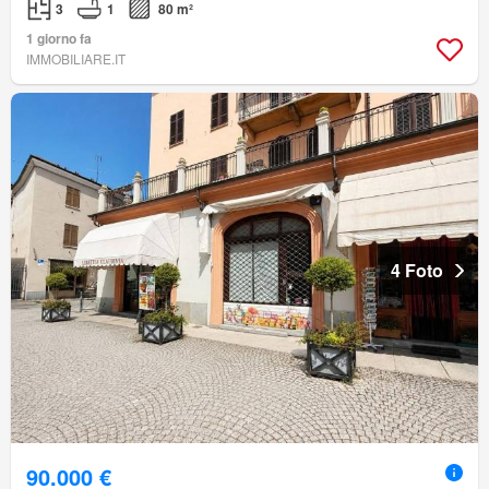
3
1
80 m²
1 giorno fa
IMMOBILIARE.IT
4 Foto
90.000 €