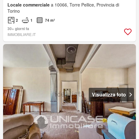
Locale commerciale
a 10066, Torre Pellice, Provincia di
Torino
2
1
74 m²
30+ giorni fa
IMMOBILIARE.IT
Visualizza foto