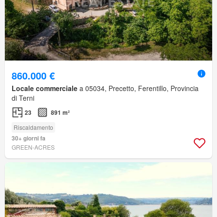
860.000 €
Locale commerciale
a 05034, Precetto, Ferentillo, Provincia
di Terni
23
891 m²
Riscaldamento
30+ giorni fa
GREEN-ACRES