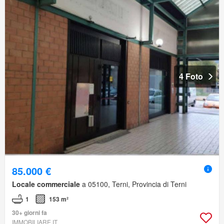
4 Foto
85.000 €
Locale commerciale
a 05100, Terni, Provincia di Terni
1
153 m²
30+ giorni fa
IMMOBILIARE.IT