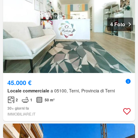
4 Foto
45.000 €
Locale commerciale
a 05100, Terni, Provincia di Terni
2
1
50 m²
30+ giorni fa
IMMOBILIARE.IT