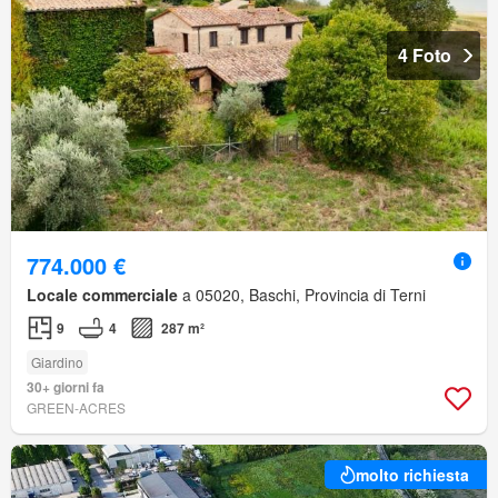
4 Foto
774.000 €
Locale commerciale
a 05020, Baschi, Provincia di Terni
9
4
287 m²
Giardino
30+ giorni fa
GREEN-ACRES
molto richiesta