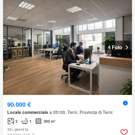
4 Foto
90.000 €
Locale commerciale
a 05100, Terni, Provincia di Terni
3
1
300 m²
30+ giorni fa
IMMOBILIARE.IT