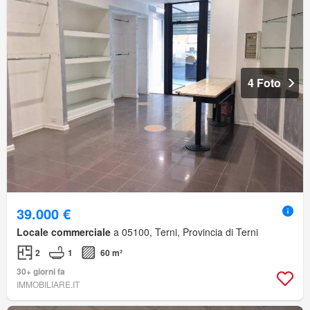
4 Foto
39.000 €
Locale commerciale
a 05100, Terni, Provincia di Terni
2
1
60 m²
30+ giorni fa
IMMOBILIARE.IT