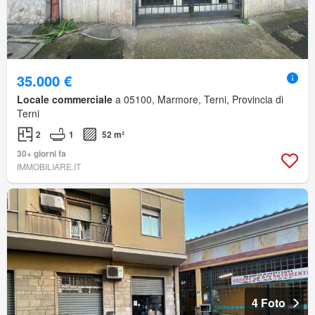
35.000 €
Locale commerciale
a 05100, Marmore, Terni, Provincia di
Terni
2
1
52 m²
30+ giorni fa
IMMOBILIARE.IT
4 Foto