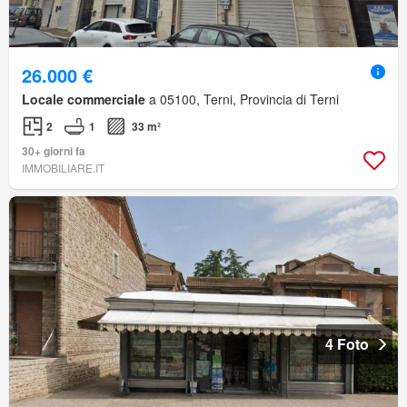
26.000 €
Locale commerciale
a 05100, Terni, Provincia di Terni
2
1
33 m²
30+ giorni fa
IMMOBILIARE.IT
4 Foto