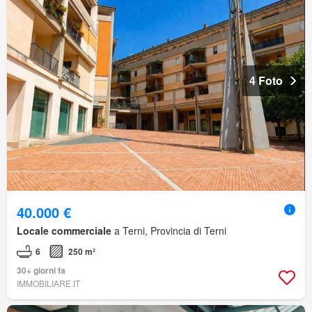
4 Foto
40.000 €
Locale commerciale
a Terni, Provincia di Terni
6
250 m²
30+ giorni fa
IMMOBILIARE.IT