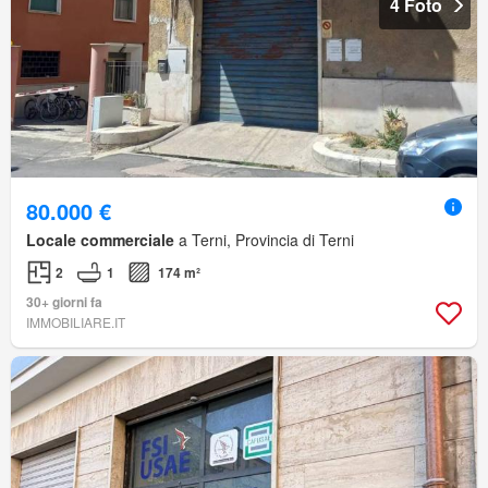
4 Foto
80.000 €
Locale commerciale
a Terni, Provincia di Terni
2
1
174 m²
30+ giorni fa
IMMOBILIARE.IT