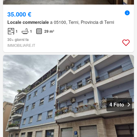
35.000 €
Locale commerciale
a 05100, Terni, Provincia di Terni
1
1
29 m²
30+ giorni fa
IMMOBILIARE.IT
4 Foto