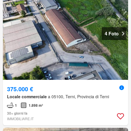
4 Foto
375.000 €
Locale commerciale
a 05100, Terni, Provincia di Terni
1
1.898 m²
30+ giorni fa
IMMOBILIARE.IT