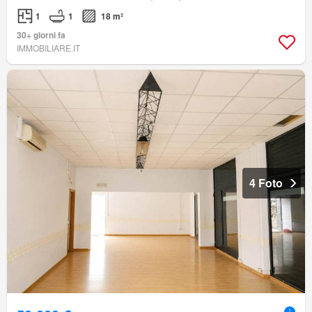
1
1
18 m²
30+ giorni fa
IMMOBILIARE.IT
4 Foto