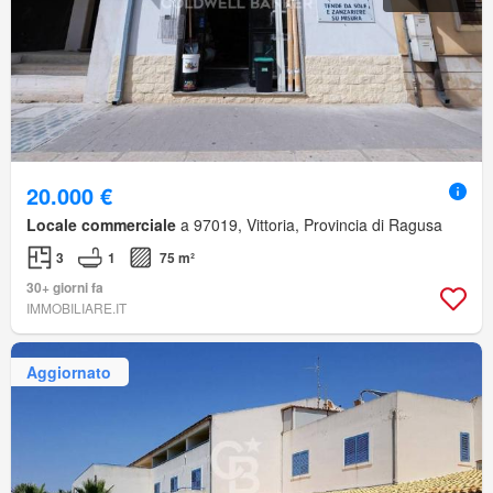
20.000 €
Locale commerciale
a 97019, Vittoria, Provincia di Ragusa
3
1
75 m²
30+ giorni fa
IMMOBILIARE.IT
Aggiornato