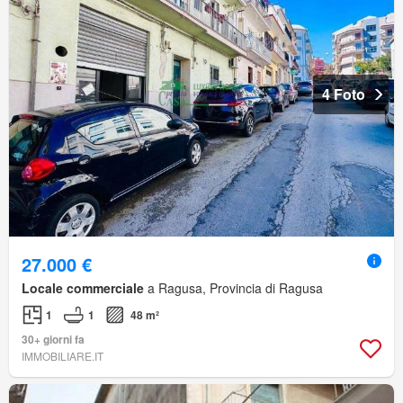
4 Foto
27.000 €
Locale commerciale
a Ragusa, Provincia di Ragusa
1
1
48 m²
30+ giorni fa
IMMOBILIARE.IT