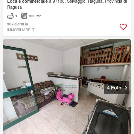
Locale commerciale
a 97100, Selvaggio, Ragusa, Provincia di
Ragusa
1
330 m²
30+ giorni fa
IMMOBILIARE.IT
4 Foto