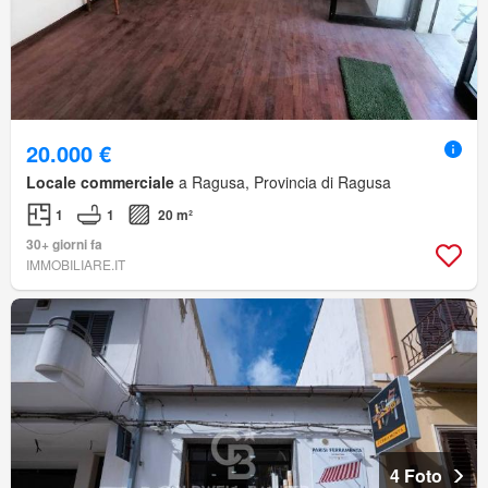
20.000 €
Locale commerciale
a Ragusa, Provincia di Ragusa
1
1
20 m²
30+ giorni fa
IMMOBILIARE.IT
4 Foto