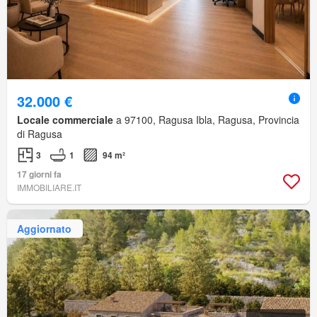
32.000 €
Locale commerciale
a 97100, Ragusa Ibla, Ragusa, Provincia
di Ragusa
3
1
94 m²
17 giorni fa
IMMOBILIARE.IT
Aggiornato