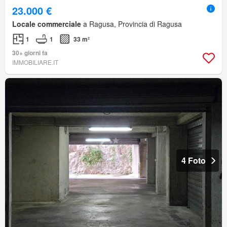
23.000 €
Locale commerciale
a Ragusa, Provincia di Ragusa
1
1
33 m²
30+ giorni fa
IMMOBILIARE.IT
4 Foto