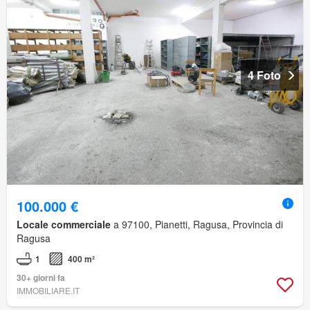
4 Foto
100.000 €
Locale commerciale
a 97100, Pianetti, Ragusa, Provincia di
Ragusa
1
400 m²
30+ giorni fa
IMMOBILIARE.IT