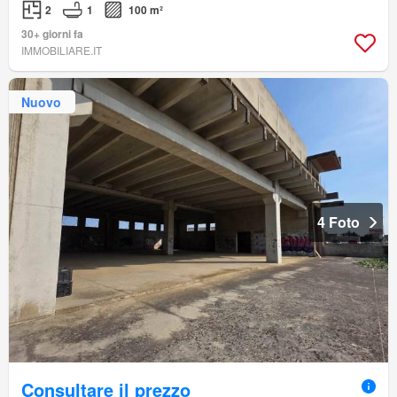
2
1
100 m²
30+ giorni fa
IMMOBILIARE.IT
Nuovo
4 Foto
Consultare il prezzo