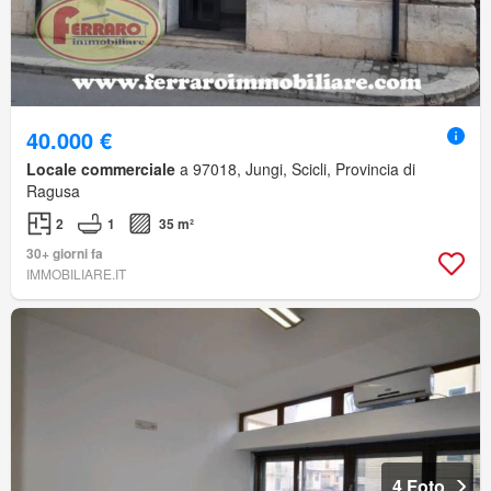
40.000 €
Locale commerciale
a 97018, Jungi, Scicli, Provincia di
Ragusa
2
1
35 m²
30+ giorni fa
IMMOBILIARE.IT
4 Foto