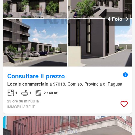
4 Foto
Consultare il prezzo
Locale commerciale
a 97018, Comiso, Provincia di Ragusa
1
1
2.140 m²
23 ore 38 minuti fa
IMMOBILIARE.IT