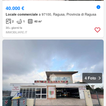
40.000 €
Locale commerciale
a 97100, Ragusa, Provincia di Ragusa
2
1
40 m²
30+ giorni fa
IMMOBILIARE.IT
4 Foto