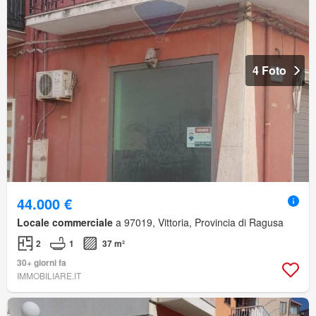
4 Foto
44.000 €
Locale commerciale
a 97019, Vittoria, Provincia di Ragusa
2
1
37 m²
30+ giorni fa
IMMOBILIARE.IT