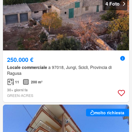
4 Foto
250.000 €
Locale commerciale
a 97018, Jungi, Scicli, Provincia di
Ragusa
11
200 m²
30+ giorni fa
GREEN-ACRES
molto richiesta