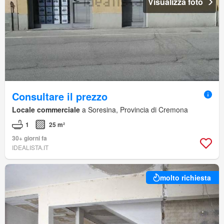
Visualizza foto
Consultare il prezzo
Locale commerciale
a Soresina, Provincia di Cremona
1
25 m²
30+ giorni fa
IDEALISTA.IT
molto richiesta