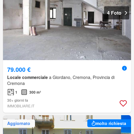
4 Foto
79.000 €
Locale commerciale
a Giordano, Cremona, Provincia di
Cremona
1
300 m²
30+ giorni fa
IMMOBILIARE.IT
Aggiornato
molto richiesta