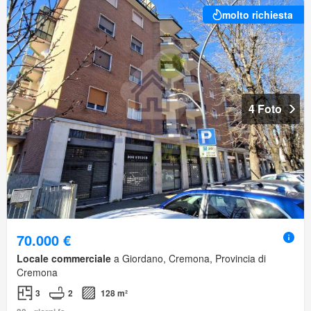
molto richiesta
4 Foto
70.000 €
Locale commerciale
a Giordano, Cremona, Provincia di
Cremona
3
2
128 m²