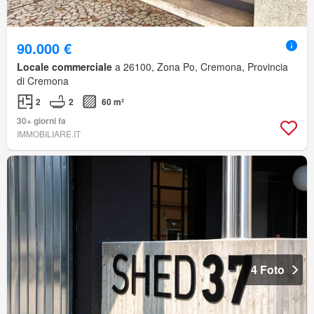
90.000 €
Locale commerciale
a 26100, Zona Po, Cremona, Provincia
di Cremona
2
2
60 m²
30+ giorni fa
IMMOBILIARE.IT
4 Foto