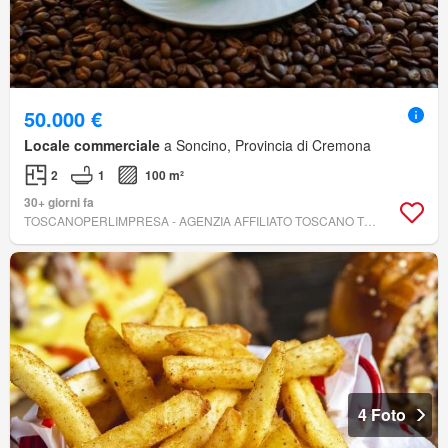
50.000 €
Locale commerciale
a Soncino, Provincia di Cremona
2
1
100 m²
30+ giorni fa
TOSCANOPERLIMPRESA - AGENZIA AFFILIATO TOSCANO TOSCANO PER L'IMPRESA - LODI AREA LOMBARDIA
4 Foto