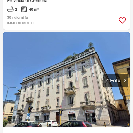
Provincia di Cremona
2
40 m²
30+ giorni fa
IMMOBILIARE.IT
4 Foto