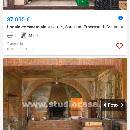
37.000 €
Locale commerciale
a 26015, Soresina, Provincia di Cremona
1
25 m²
7 giorni fa
IMMOBILIARE.IT
4 Foto