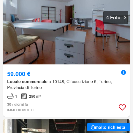
4 Foto
59.000 €
Locale commerciale
a 10148, Circoscrizione 5, Torino,
Provincia di Torino
1
250 m²
30+ giorni fa
IMMOBILIARE.IT
molto richiesta