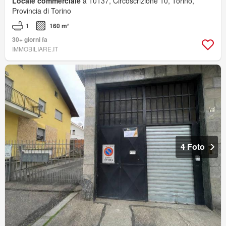
Locale commerciale
a 10137, Circoscrizione 10, Torino,
Provincia di Torino
1
160 m²
30+ giorni fa
IMMOBILIARE.IT
4 Foto