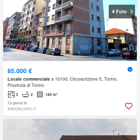
4 Foto
85.000 €
Locale commerciale
a 10100, Circoscrizione 5, Torino,
Provincia di Torino
3
2
180 m²
13 giorni fa
IMMOBILIARE.IT