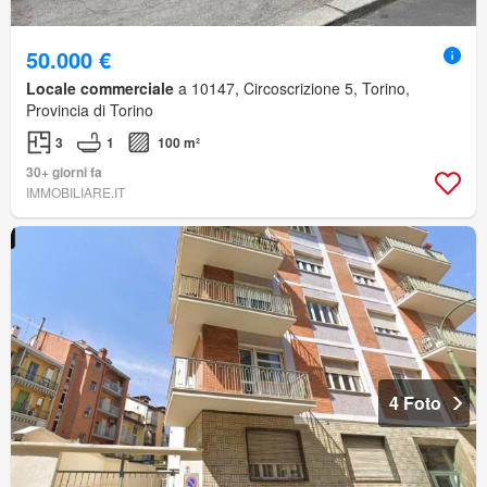
50.000 €
Locale commerciale
a 10147, Circoscrizione 5, Torino,
Provincia di Torino
3
1
100 m²
30+ giorni fa
IMMOBILIARE.IT
4 Foto