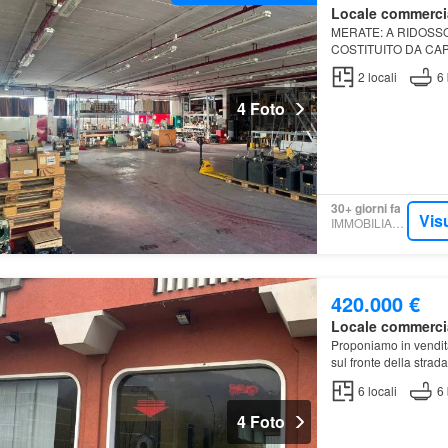
Locale commerci
MERATE: A RIDOSS
COSTITUITO DA CA
UFFICI
2
locali
6
4 Foto
30+ giorni fa
Vis
IMMOBILIARE.IT
420.000 €
Locale commerci
Proponiamo in vendita
sul fronte della strad
6
locali
6
4 Foto