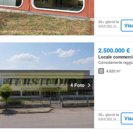
30+ giorni fa
Vis
IMMOBILIARE.IT
2.500.000 €
Locale commerci
Comodamente raggiung
4.620 m²
4 Foto
30+ giorni fa
Vis
IMMOBILIARE.IT