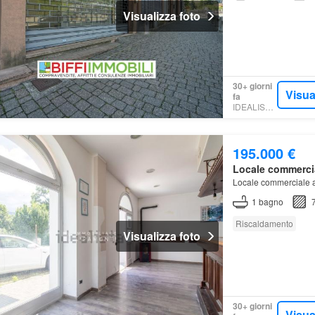
Visualizza foto
30+ giorni
Visua
fa
IDEALISTA.IT
195.000 €
Locale commerci
Locale commerciale 
1
bagno
Riscaldamento
Visualizza foto
30+ giorni
Visua