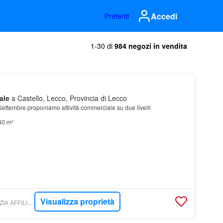
Accedi
Preferiti
1-30 di
984 negozi in vendita
ale
a Castello, Lecco, Provincia di Lecco
Settembre proponiamo attività commerciale su due livelli
40 m²
Visualizza proprietà
TOSCANO.IT - AGENZIA AFFILIATO TOSCANO LECCO SANTO STEFANO