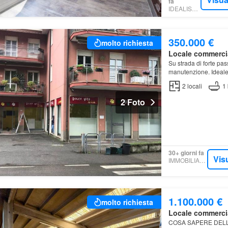
fa
IDEALISTA.IT
350.000 €
molto richiesta
Locale commerci
Su strada di forte pa
manutenzione. Ideale x
2
locali
1
2 Foto
30+ giorni fa
Vis
IMMOBILIARE.IT
1.100.000 €
molto richiesta
Locale commerci
COSA SAPERE DELL'IM