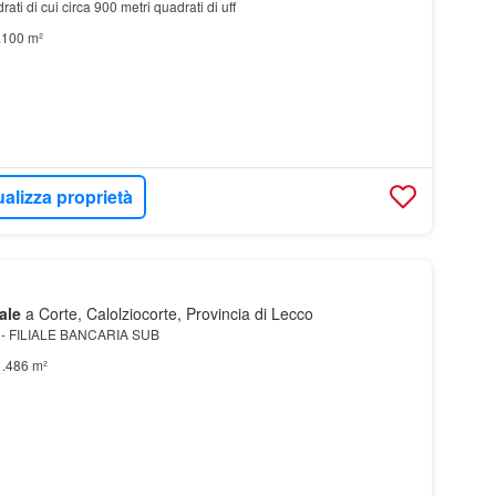
ati di cui circa 900 metri quadrati di uff
.100 m²
ualizza proprietà
ale
a Corte, Calolziocorte, Provincia di Lecco
1 - FILIALE BANCARIA SUB
1.486 m²