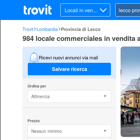
Locali in vendit
a
Trovit
Lombardia
Provincia di Lecco
984 locale commerciales in vendita 
Ricevi nuovi annunci via mail
Salvare ricerca
Ordina per
Attinenza
Prezzo
Nessun minimo