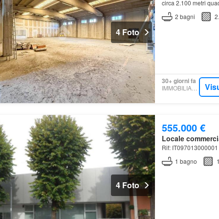
circa 2.100 metri quadr
2
bagni
2
4 Foto
30+ giorni fa
Vis
IMMOBILIARE.IT
555.000 €
Locale commerci
Rif: IT09701300000
1
bagno
4 Foto