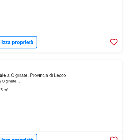
lizza proprietà
ale
a Olginate, Provincia di Lecco
a Olginate…
75 m²
lizza proprietà