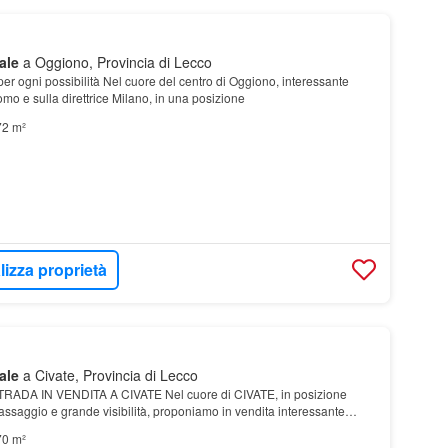
ale
a Oggiono, Provincia di Lecco
r ogni possibilità Nel cuore del centro di Oggiono, interessante
o e sulla direttrice Milano, in una posizione
72 m²
lizza proprietà
ale
a Civate, Provincia di Lecco
DA IN VENDITA A CIVATE Nel cuore di CIVATE, in posizione
saggio e grande visibilità, proponiamo in vendita interessante
e FRONTE STRADA
70 m²