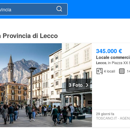
a Provincia di Lecco
345.000 €
Locale commerci
Lecco
, in Piazza XX 
4
locali
1
3 Foto
29 giorni fa