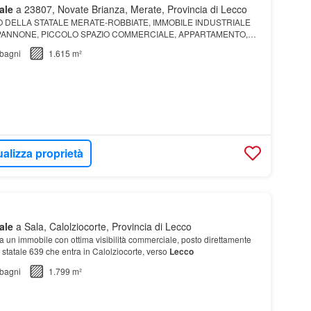
ale
a 23807, Novate Brianza, Merate, Provincia di Lecco
O DELLA STATALE MERATE-ROBBIATE, IMMOBILE INDUSTRIALE
PANNONE, PICCOLO SPAZIO COMMERCIALE, APPARTAMENTO,
bagni
1.615 m²
ualizza proprietà
ale
a Sala, Calolziocorte, Provincia di Lecco
 un immobile con ottima visibilità commerciale, posto direttamente
a statale 639 che entra in Calolziocorte, verso
Lecco
bagni
1.799 m²