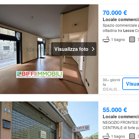
70.000 €
Locale commerci
Spazio commerciale pe
cittadina tra
Lecco
Com
1
bagno
Visualizza foto
30+ giorni
Visua
fa
IDEALISTA.IT
55.000 €
Locale commerci
NEGOZIO FRONTESTRA
CENTRALE di forte pas
spazio commercial
1
bagno