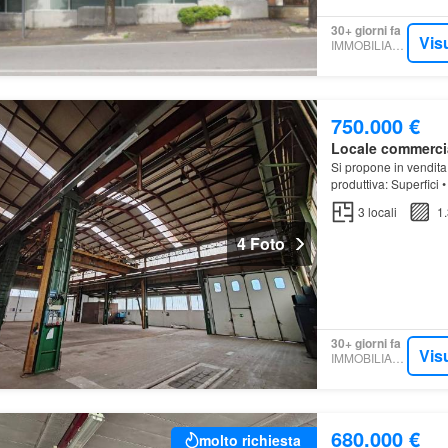
30+ giorni fa
Vis
IMMOBILIARE.IT
750.000 €
Locale commerci
Si propone in vendita
produttiva: Superfici 
spogliatoi) • Area pro
3
locali
1
4 Foto
30+ giorni fa
Vis
IMMOBILIARE.IT
680.000 €
molto richiesta