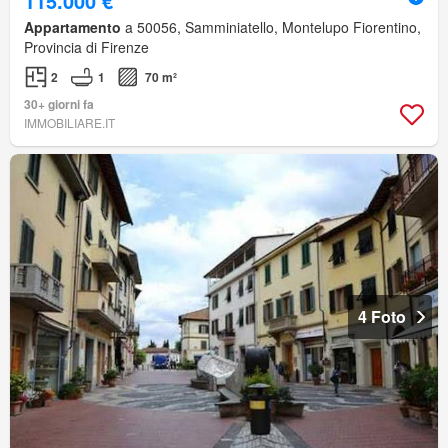
115.000 €
Appartamento
a 50056, Samminiatello, Montelupo Fiorentino,
Provincia di Firenze
2
1
70 m²
30+ giorni fa
IMMOBILIARE.IT
4 Foto