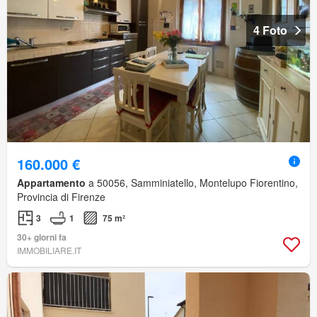
4 Foto
160.000 €
Appartamento
a 50056, Samminiatello, Montelupo Fiorentino,
Provincia di Firenze
3
1
75 m²
30+ giorni fa
IMMOBILIARE.IT