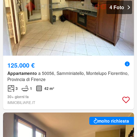
4 Foto
125.000 €
Appartamento
a 50056, Samminiatello, Montelupo Fiorentino,
Provincia di Firenze
3
1
42 m²
30+ giorni fa
IMMOBILIARE.IT
molto richiesta