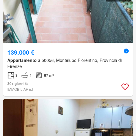
139.000 €
Appartamento
a 50056, Montelupo Fiorentino, Provincia di
Firenze
3
1
67 m²
30+ giorni fa
IMMOBILIARE.IT