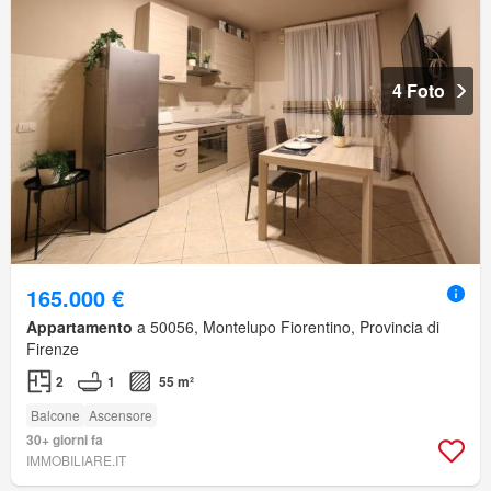
4 Foto
165.000 €
Appartamento
a 50056, Montelupo Fiorentino, Provincia di
Firenze
2
1
55 m²
Balcone
Ascensore
30+ giorni fa
IMMOBILIARE.IT