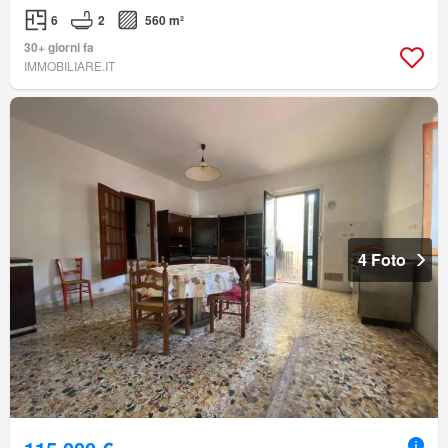
6
2
560 m²
30+ giorni fa
IMMOBILIARE.IT
4 Foto