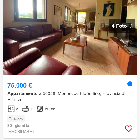
4 Foto
75.000 €
Appartamento
a 50056, Montelupo Fiorentino, Provincia di
Firenze
2
1
60 m²
Terrazzo
30+ giorni fa
IMMOBILIARE.IT