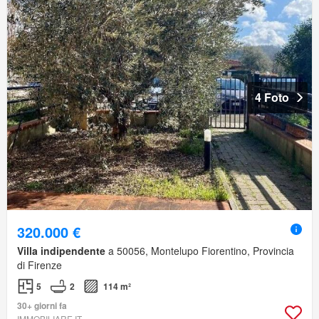
4 Foto
320.000 €
Villa indipendente
a 50056, Montelupo Fiorentino, Provincia
di Firenze
5
2
114 m²
30+ giorni fa
IMMOBILIARE.IT