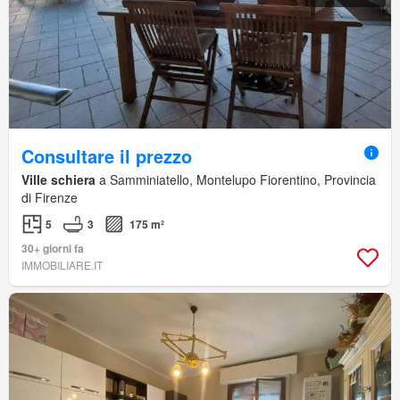
Consultare il prezzo
Ville schiera
a Samminiatello, Montelupo Fiorentino, Provincia
di Firenze
5
3
175 m²
30+ giorni fa
IMMOBILIARE.IT