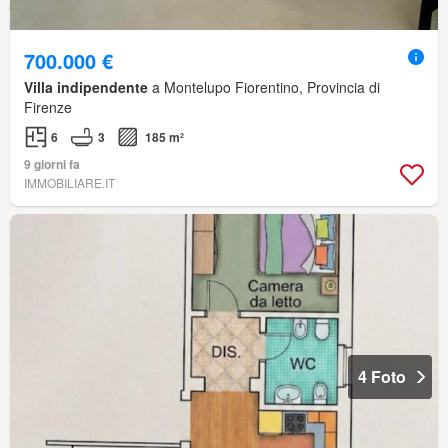
700.000 €
Villa indipendente
a Montelupo Fiorentino, Provincia di
Firenze
6
3
185 m²
9 giorni fa
IMMOBILIARE.IT
4 Foto