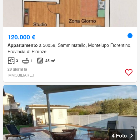
120.000 €
Appartamento
a 50056, Samminiatello, Montelupo Fiorentino,
Provincia di Firenze
3
1
45 m²
28 giorni fa
IMMOBILIARE.IT
4 Foto