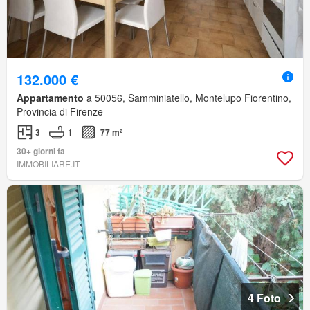
132.000 €
Appartamento
a 50056, Samminiatello, Montelupo Fiorentino,
Provincia di Firenze
3
1
77 m²
30+ giorni fa
IMMOBILIARE.IT
4 Foto