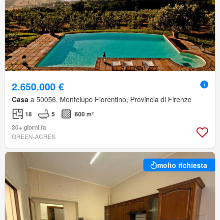
2.650.000 €
Casa
a 50056, Montelupo Fiorentino, Provincia di Firenze
18
5
600 m²
30+ giorni fa
GREEN-ACRES
molto richiesta