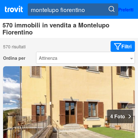
Preferiti
570 immobili in vendita a Montelupo
Fiorentino
Filtri
570 risultati
Ordina per
4 Foto