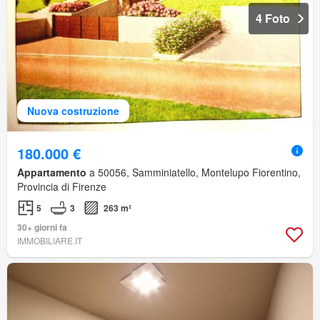
4 Foto
Nuova costruzione
180.000 €
Appartamento
a 50056, Samminiatello, Montelupo Fiorentino,
Provincia di Firenze
5
3
263 m²
30+ giorni fa
IMMOBILIARE.IT