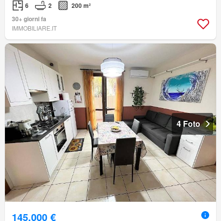
6
2
200 m²
30+ giorni fa
IMMOBILIARE.IT
4 Foto
145.000 €