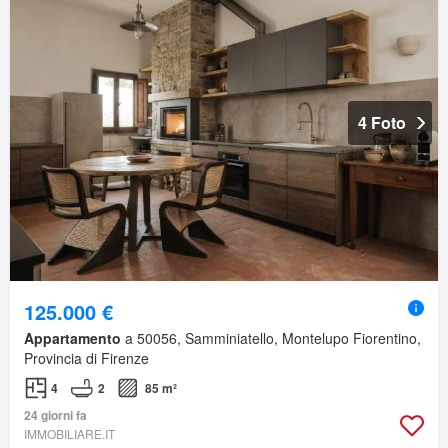
4 Foto
125.000 €
Appartamento
a 50056, Samminiatello, Montelupo Fiorentino,
Provincia di Firenze
4
2
85 m²
24 giorni fa
IMMOBILIARE.IT