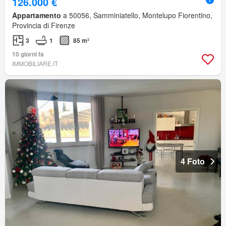
126.000 €
Appartamento
a 50056, Samminiatello, Montelupo Fiorentino,
Provincia di Firenze
3
1
85 m²
10 giorni fa
IMMOBILIARE.IT
4 Foto