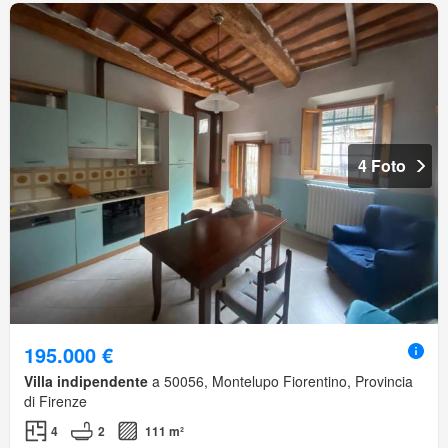
4 Foto
195.000 €
Villa indipendente
a 50056, Montelupo Fiorentino, Provincia
di Firenze
4
2
111 m²