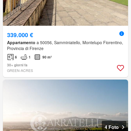
339.000 €
Appartamento
a 50056, Samminiatello, Montelupo Fiorentino,
Provincia di Firenze
6
1
90 m²
30+ giorni fa
GREEN-ACRES
4 Foto