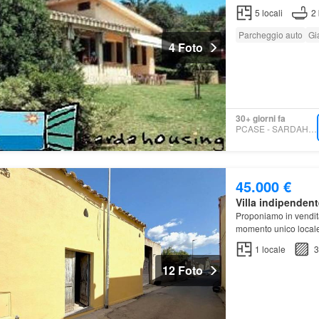
5
locali
2
Parcheggio auto
Gi
4 Foto
30+ giorni fa
PCASE - SARDAHOUSING
45.000 €
Villa indipendent
Proponiamo in vendi
momento unico local
1
locale
3
12 Foto