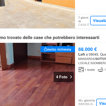
7 giorni
Visuali
fa
CASA.IT
mo trovato delle case che potrebbero interessarti
68.000 €
molto richiesta
Loft
a 09045, Quar
MANSARDA/
SOTTO
LOCALE SGOMBERO ut
climatizzato in
1
locale
1
4 Foto
30+ giorni fa
Vis
IMMOBILIARE.IT