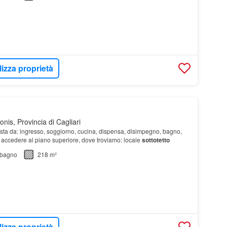
lizza proprietà
is, Provincia di Cagliari
ta da: ingresso, soggiorno, cucina, dispensa, disimpegno, bagno,
er accedere al piano superiore, dove troviamo: locale
sottotetto
bagno
218 m²
lizza proprietà