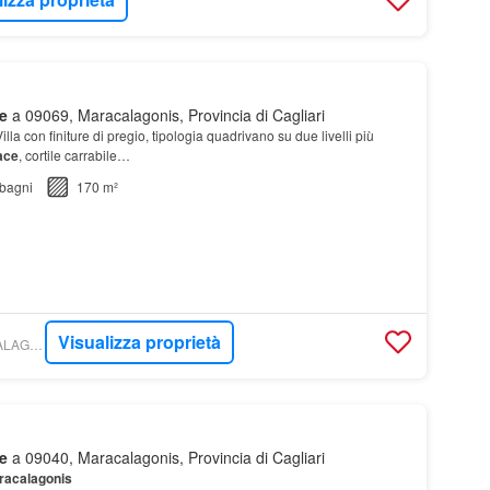
e
a 09069, Maracalagonis, Provincia di Cagliari
illa con finiture di pregio, tipologia quadrivano su due livelli più
ace
, cortile carrabile…
bagni
170 m²
Visualizza proprietà
WIKICASA - MARACALAGONIS - GABETTI
e
a 09040, Maracalagonis, Provincia di Cagliari
racalagonis