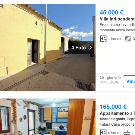
45.000 €
Villa indipendent
Proponiamo in vendi
momento unico local
1
locale
3
4 Foto
30+ giorni fa
Vis
IMMOBILIARE.IT
165.000 €
Appartamento
a M
Maracalagonis
, ingr
Futura Casa propone 
mq è composto da un
4
locali
1