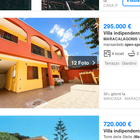
fa
CASA.IT
295.000 €
Villa indipendent
MARACALAGONIS
V
mansardato
open sp
4
locali
3
12 Foto
Terrazzo
Giardino
30+ giorni fa
720.000 €
Villa indipendent
Torre delle Stelle (
Ma