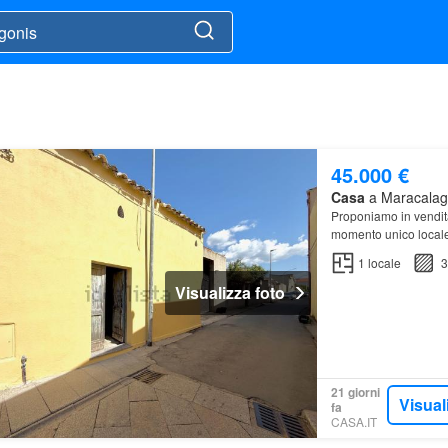
45.000 €
Casa
a Maracalagon
Proponiamo in vendi
momento unico local
1
locale
3
Visualizza foto
21 giorni
Visual
fa
CASA.IT