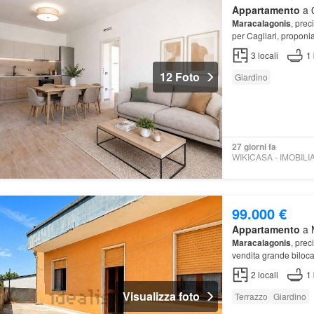
Appartamento
a 0
Maracalagonis
, prec
per Cagliari, proponi
luminosa zona giorn
3
locali
1
12 Foto
Giardino
27 giorni fa
99.000 €
Appartamento
a M
Maracalagonis
, prec
vendita grande biloca
piano primo di uno st
2
locali
1
Visualizza foto
Terrazzo
Giardino