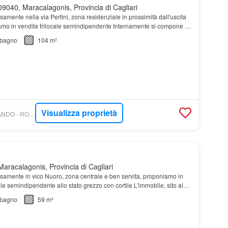
9040, Maracalagonis, Provincia di Cagliari
isamente nella via Pertini, zona residenziale in prossimità dall'uscita
amo in vendita trilocale semindipendente Internamente si compone di
o
open space
con angolo co…
bagno
104 m²
Visualizza proprietà
WIKICASA - IMOBILIANDO - ROSSOBLU IMMOBILIARE SRL
aracalagonis, Provincia di Cagliari
isamente in vico Nuoro, zona centrale e ben servita, proponiamo in
le semindipendente allo stato grezzo con cortile L'immobile, sito al
abile di poche unità, a…
bagno
59 m²