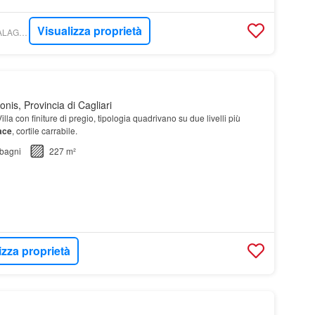
Visualizza proprietà
WIKICASA - MARACALAGONIS - GABETTI
is, Provincia di Cagliari
illa con finiture di pregio, tipologia quadrivano su due livelli più
ace
, cortile carrabile.
bagni
227 m²
izza proprietà