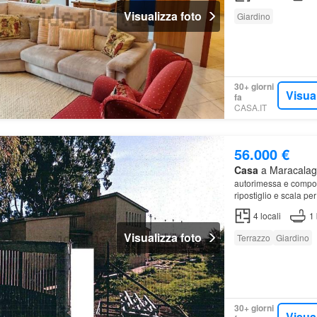
Visualizza foto
Giardino
30+ giorni
Visua
fa
CASA.IT
56.000 €
Casa
a Maracalagon
autorimessa e compos
ripostiglio e scala p
4
locali
1
Visualizza foto
Terrazzo
Giardino
30+ giorni
Visua