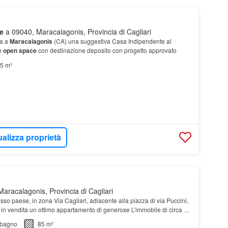
e
a 09040, Maracalagonis, Provincia di Cagliari
ta a
Maracalagonis
(CA) una suggestiva Casa Indipendente al
e
open space
con destinazione deposito con progetto approvato
5 m²
ualizza proprietà
aracalagonis, Provincia di Cagliari
esso paese, in zona Via Cagliari, adiacente alla piazza di via Puccini,
in vendita un ottimo appartamento di generose L’immobile di circa 85
 ampio e luminoso soggiorn…
bagno
85 m²