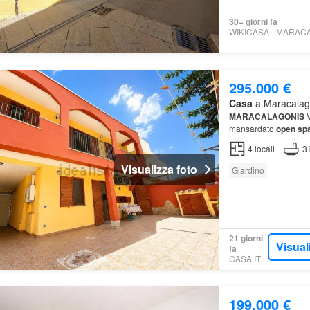
30+ giorni fa
295.000 €
Casa
a Maracalagon
MARACALAGONIS
V
mansardato
open sp
4
locali
3
Visualizza foto
Giardino
21 giorni
Visual
fa
CASA.IT
199.000 €