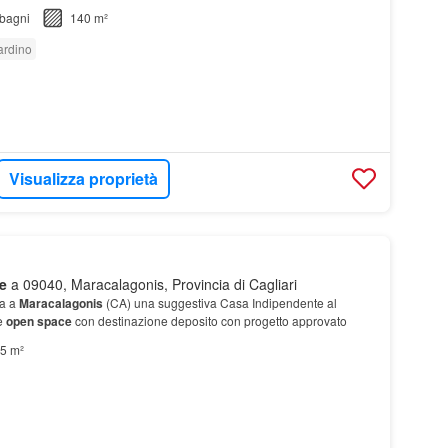
bagni
140 m²
ardino
Visualizza proprietà
e
a 09040, Maracalagonis, Provincia di Cagliari
ta a
Maracalagonis
(CA) una suggestiva Casa Indipendente al
e
open space
con destinazione deposito con progetto approvato
5 m²