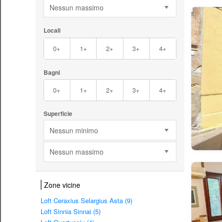
Nessun massimo
Locali
0+
1+
2+
3+
4+
Bagni
0+
1+
2+
3+
4+
Superficie
Nessun minimo
Nessun massimo
Zone vicine
Loft Ceraxius Selargius Asta (9)
Loft Sinnia Sinnai (5)