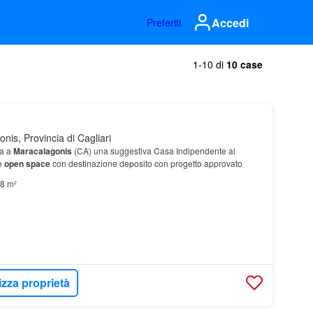
Accedi
Preferiti
1-10 di
10 case
is, Provincia di Cagliari
ta a
Maracalagonis
(CA) una suggestiva Casa Indipendente al
e
open space
con destinazione deposito con progetto approvato
8 m²
izza proprietà