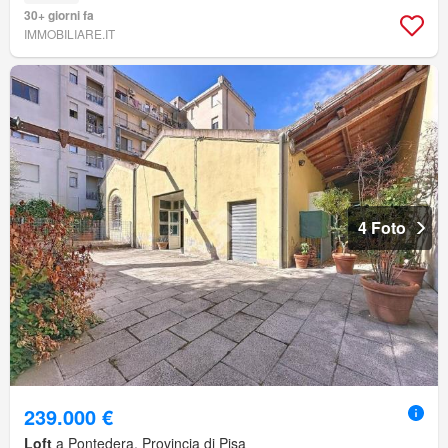
30+ giorni fa
IMMOBILIARE.IT
4 Foto
239.000 €
Loft
a Pontedera, Provincia di Pisa