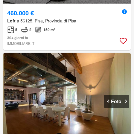
460.000 €
Loft
a 56125, Pisa, Provincia di Pisa
5
2
150 m²
30+ giorni fa
IMMOBILIARE.IT
4 Foto