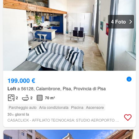
4 Foto
199.000 €
Loft
a 56128, Calambrone, Pisa, Provincia di Pisa
2
2
70 m²
Parcheggio auto
Aria condizionata
Piscina
Ascensore
30+ giorni fa
CASACLICK - AFFILIATO TECNOCASA: STUDIO AEROPORTO SRL - TECNOCASA