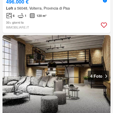
496.000 €
Loft
a 56048, Volterra, Provincia di Pisa
6
1
120 m²
30+ giorni fa
IMMOBILIARE.IT
4 Foto