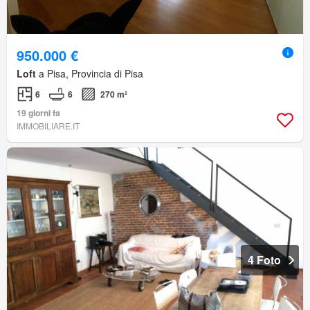
950.000 €
Loft
a Pisa, Provincia di Pisa
6
6
270 m²
19 giorni fa
IMMOBILIARE.IT
4 Foto