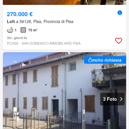
270.000 €
Loft
a 56128, Pisa, Provincia di Pisa
1
75 m²
30+ giorni fa
PCASE - SAN DOMENICO IMMOBILIARE PISA
molto richiesta
3 Foto