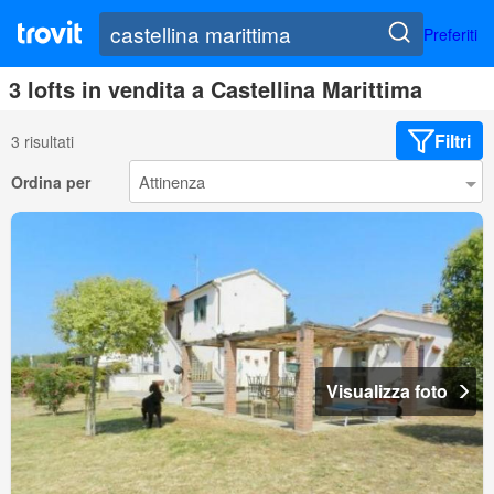
Preferiti
3 lofts in vendita a Castellina Marittima
Filtri
3 risultati
Ordina per
Visualizza foto