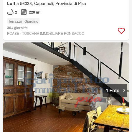
Loft
a 56033, Capannoli, Provincia di Pisa
2
220 m²
Terrazzo
Giardino
30+ giorni fa
PCASE - TOSCANA IMMOBILIARE PONSACCO
4 Foto