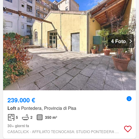
4 Foto
239.000 €
Loft
a Pontedera, Provincia di Pisa
5
2
350 m²
30+ giorni fa
CASACLICK - AFFILIATO TECNOCASA: STUDIO PONTEDERA SRL - TECNOCASA