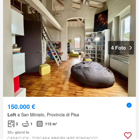
4 Foto
150.000 €
Loft
a San Miniato, Provincia di Pisa
3
1
115 m²
30+ giorni fa
CASACLICK - TOSCANA IMMOBILIARE PONSACCO