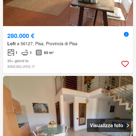
280.000 €
Loft
a 56127, Pisa, Provincia di Pisa
1
1
60 m²
30+ giorni fa
IMMOBILIARE.IT
Visualizza foto