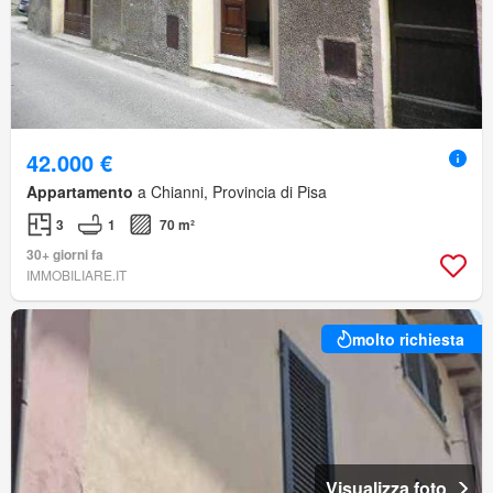
42.000 €
Appartamento
a Chianni, Provincia di Pisa
3
1
70 m²
30+ giorni fa
IMMOBILIARE.IT
molto richiesta
Visualizza foto