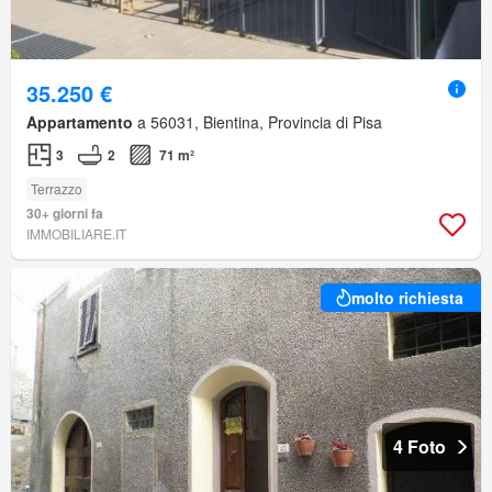
35.250 €
Appartamento
a 56031, Bientina, Provincia di Pisa
3
2
71 m²
Terrazzo
30+ giorni fa
IMMOBILIARE.IT
molto richiesta
4 Foto