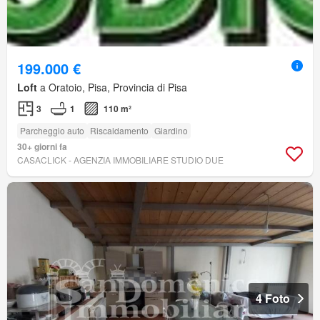
199.000 €
Loft
a Oratoio, Pisa, Provincia di Pisa
3
1
110 m²
Parcheggio auto
Riscaldamento
Giardino
30+ giorni fa
CASACLICK - AGENZIA IMMOBILIARE STUDIO DUE
4 Foto