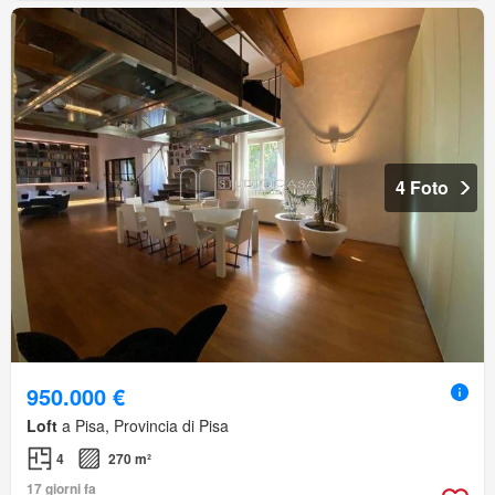
4 Foto
950.000 €
Loft
a Pisa, Provincia di Pisa
4
270 m²
17 giorni fa