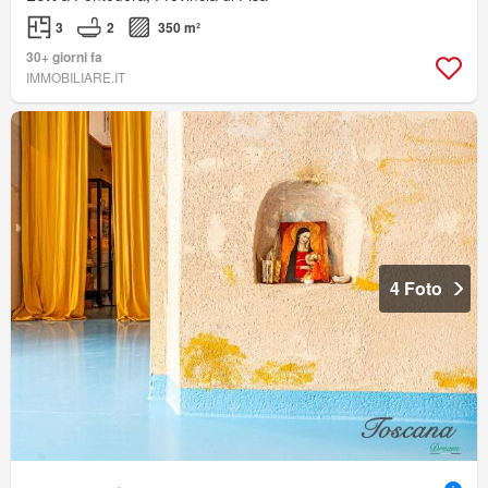
3
2
350 m²
30+ giorni fa
IMMOBILIARE.IT
4 Foto