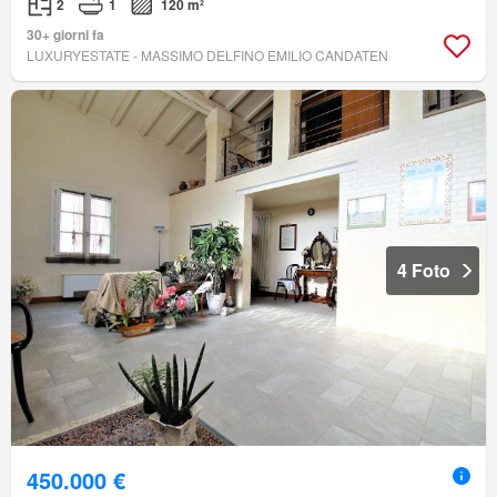
2
1
120 m²
30+ giorni fa
LUXURYESTATE - MASSIMO DELFINO EMILIO CANDATEN
4 Foto
450.000 €