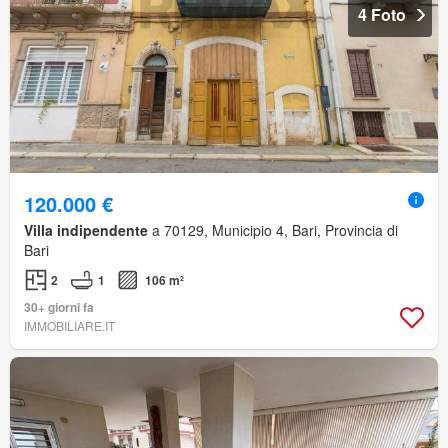
4 Foto
120.000 €
Villa indipendente
a 70129, Municipio 4, Bari, Provincia di
Bari
2
1
106 m²
30+ giorni fa
IMMOBILIARE.IT