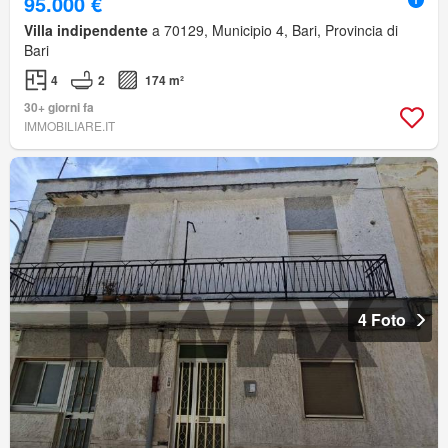
95.000 €
Villa indipendente
a 70129, Municipio 4, Bari, Provincia di
Bari
4
2
174 m²
30+ giorni fa
IMMOBILIARE.IT
4 Foto