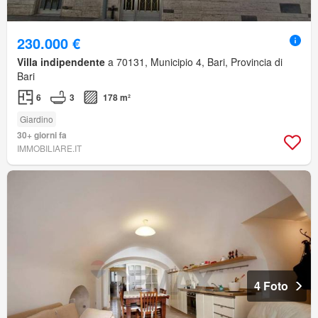
230.000 €
Villa indipendente
a 70131, Municipio 4, Bari, Provincia di
Bari
6
3
178 m²
Giardino
30+ giorni fa
IMMOBILIARE.IT
4 Foto