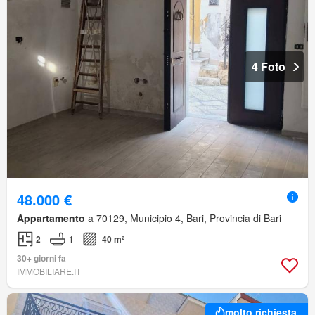
4 Foto
48.000 €
Appartamento
a 70129, Municipio 4, Bari, Provincia di Bari
2
1
40 m²
30+ giorni fa
IMMOBILIARE.IT
molto richiesta