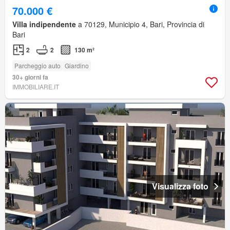
70.000 €
Villa indipendente
a 70129, Municipio 4, Bari, Provincia di
Bari
2
2
130 m²
Parcheggio auto
Giardino
30+ giorni fa
IMMOBILIARE.IT
Visualizza foto