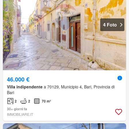
4 Foto
46.000 €
Villa indipendente
a 70129, Municipio 4, Bari, Provincia di
Bari
2
2
70 m²
30+ giorni fa
IMMOBILIARE.IT