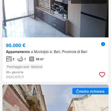
95.000 €
Appartamento
a Municipio 4, Bari, Provincia di Bari
2
1
56 m²
Parcheggio auto
Balcone
30+ giorni fa
IDEALISTA.IT
molto richiesta