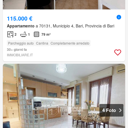
115.000 €
Appartamento
a 70131, Municipio 4, Bari, Provincia di Bari
2
1
79 m²
Parcheggio auto
Cantina
Completamente arredato
30+ giorni fa
IMMOBILIARE.IT
4 Foto