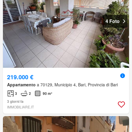
4 Foto
219.000 €
Appartamento
a 70129, Municipio 4, Bari, Provincia di Bari
3
2
90 m²
3 giorni fa
IMMOBILIARE.IT