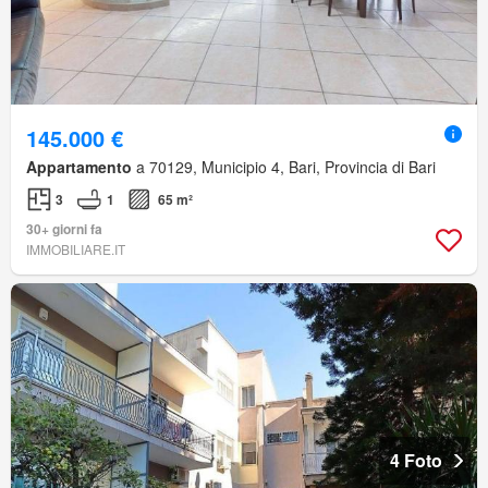
145.000 €
Appartamento
a 70129, Municipio 4, Bari, Provincia di Bari
3
1
65 m²
30+ giorni fa
IMMOBILIARE.IT
4 Foto