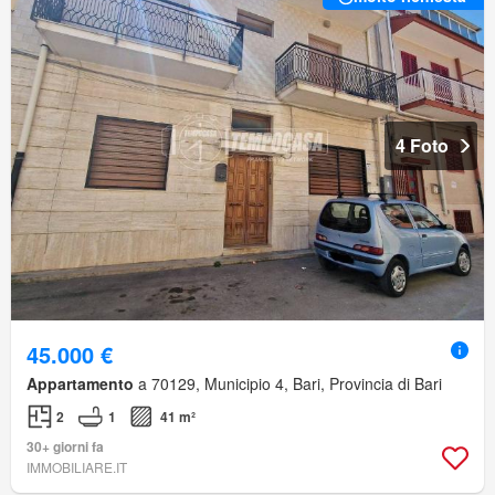
4 Foto
45.000 €
Appartamento
a 70129, Municipio 4, Bari, Provincia di Bari
2
1
41 m²
30+ giorni fa
IMMOBILIARE.IT