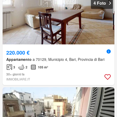
4 Foto
220.000 €
Appartamento
a 70129, Municipio 4, Bari, Provincia di Bari
3
2
105 m²
30+ giorni fa
IMMOBILIARE.IT