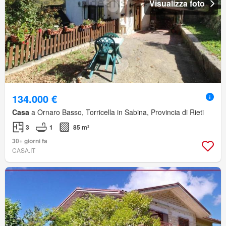
Visualizza foto
134.000 €
Casa
a Ornaro Basso, Torricella in Sabina, Provincia di Rieti
3
1
85 m²
30+ giorni fa
CASA.IT