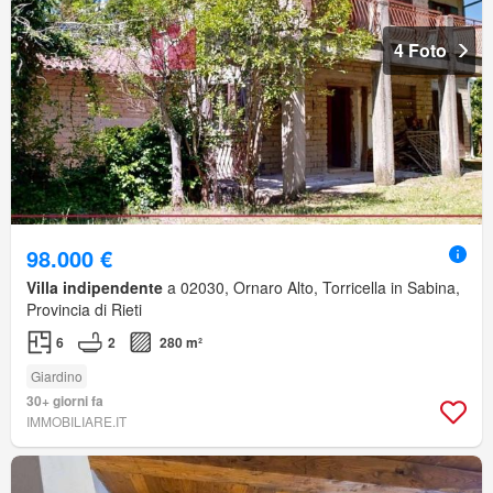
4 Foto
98.000 €
Villa indipendente
a 02030, Ornaro Alto, Torricella in Sabina,
Provincia di Rieti
6
2
280 m²
Giardino
30+ giorni fa
IMMOBILIARE.IT