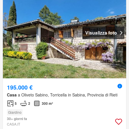
Visualizza foto
195.000 €
Casa
a Oliveto Sabino, Torricella in Sabina, Provincia di Rieti
5
2
300 m²
Giardino
30+ giorni fa
CASA.IT