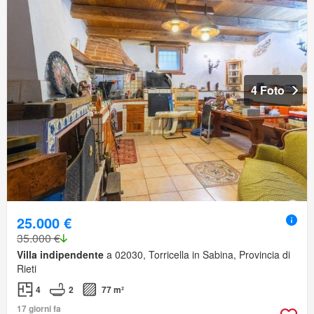
4 Foto
25.000 €
35.000 €
Villa indipendente
a 02030, Torricella in Sabina, Provincia di
Rieti
4
2
77 m²
17 giorni fa