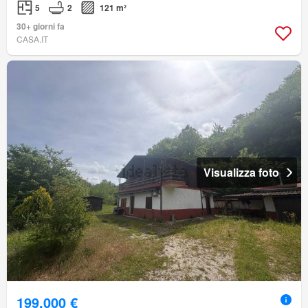
5
2
121 m²
30+ giorni fa
CASA.IT
Visualizza foto
199.000 €