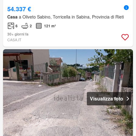
54.337 €
Casa
a Oliveto Sabino, Torricella in Sabina, Provincia di Rieti
6
2
121 m²
30+ giorni fa
CASA.IT
Visualizza foto