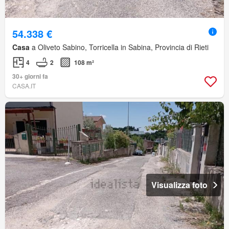
54.338 €
Casa
a Oliveto Sabino, Torricella in Sabina, Provincia di Rieti
4
2
108 m²
30+ giorni fa
CASA.IT
Visualizza foto