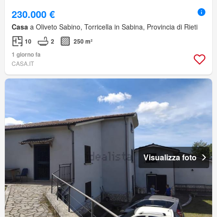
230.000 €
Casa
a Oliveto Sabino, Torricella in Sabina, Provincia di Rieti
10
2
250 m²
1 giorno fa
CASA.IT
Visualizza foto