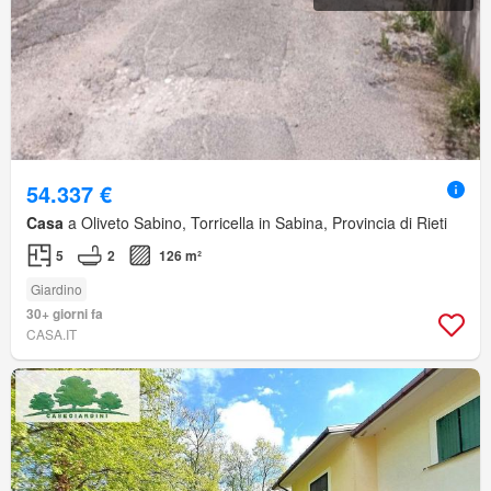
54.337 €
Casa
a Oliveto Sabino, Torricella in Sabina, Provincia di Rieti
5
2
126 m²
Giardino
30+ giorni fa
CASA.IT