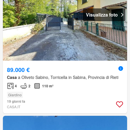
Visualizza foto
89.000 €
Casa
a Oliveto Sabino, Torricella in Sabina, Provincia di Rieti
4
2
110 m²
Giardino
19 giorni fa
CASA.IT