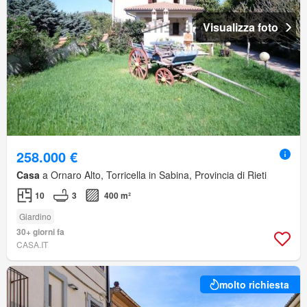
Visualizza foto
258.000 €
Casa
a Ornaro Alto, Torricella in Sabina, Provincia di Rieti
10
3
400 m²
Giardino
30+ giorni fa
CASA.IT
molto richiesta