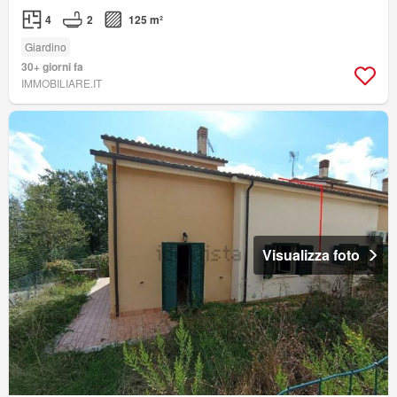
4
2
125 m²
Giardino
30+ giorni fa
IMMOBILIARE.IT
Visualizza foto