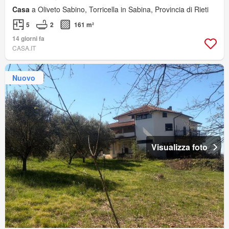
Casa
a Oliveto Sabino, Torricella in Sabina, Provincia di Rieti
5
2
161 m²
14 giorni fa
CASA.IT
Nuovo
Visualizza foto