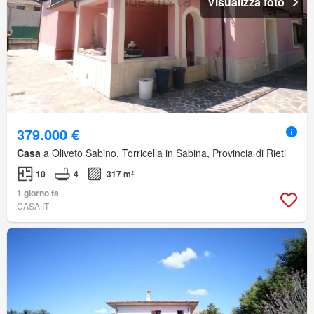
Visualizza foto
379.000 €
Casa
a Oliveto Sabino, Torricella in Sabina, Provincia di Rieti
10
4
317 m²
1 giorno fa
CASA.IT