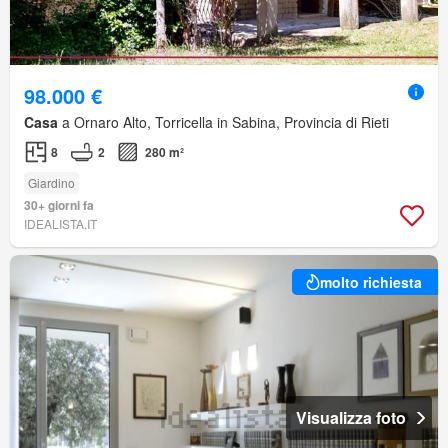
98.000 €
Casa
a Ornaro Alto, Torricella in Sabina, Provincia di Rieti
8
2
280 m²
Giardino
30+ giorni fa
IDEALISTA.IT
molto richiesta
Visualizza foto