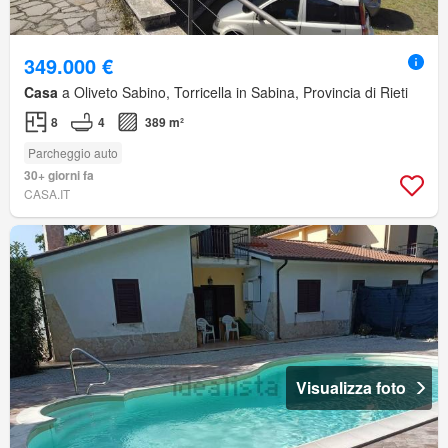
349.000 €
Casa
a Oliveto Sabino, Torricella in Sabina, Provincia di Rieti
8
4
389 m²
Parcheggio auto
30+ giorni fa
CASA.IT
Visualizza foto