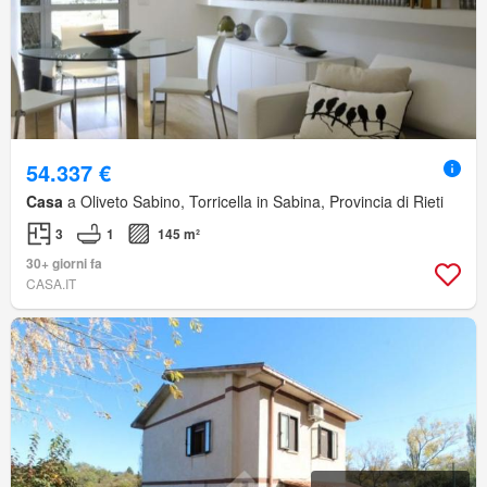
54.337 €
Casa
a Oliveto Sabino, Torricella in Sabina, Provincia di Rieti
3
1
145 m²
30+ giorni fa
CASA.IT