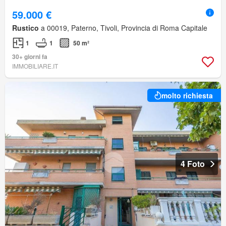
59.000 €
Rustico
a 00019, Paterno, Tivoli, Provincia di Roma Capitale
1
1
50 m²
30+ giorni fa
IMMOBILIARE.IT
molto richiesta
4 Foto