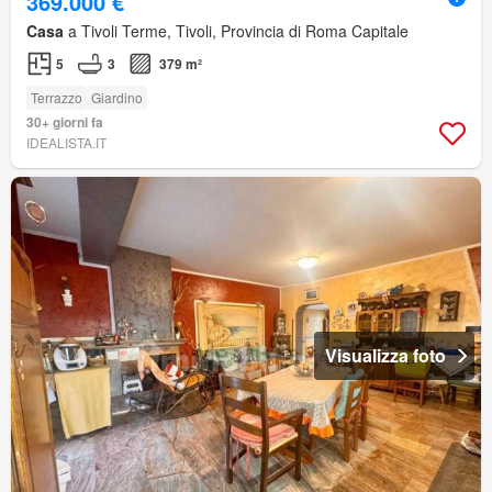
369.000 €
Casa
a Tivoli Terme, Tivoli, Provincia di Roma Capitale
5
3
379 m²
Terrazzo
Giardino
30+ giorni fa
IDEALISTA.IT
Visualizza foto