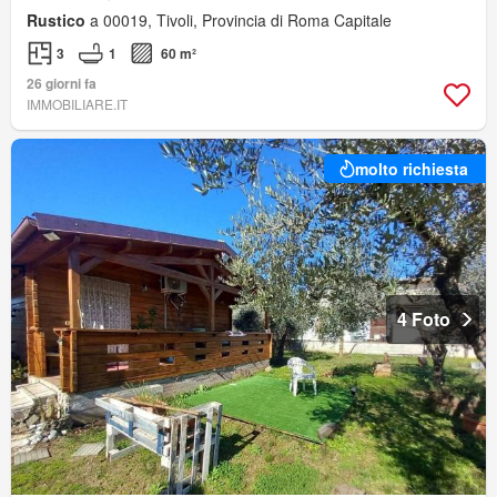
Rustico
a 00019, Tivoli, Provincia di Roma Capitale
3
1
60 m²
26 giorni fa
IMMOBILIARE.IT
molto richiesta
4 Foto