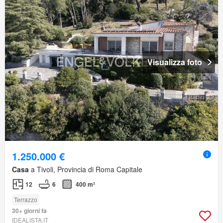
Visualizza foto
1.250.000 €
Casa
a Tivoli, Provincia di Roma Capitale
12
6
400 m²
Terrazzo
30+ giorni fa
IDEALISTA.IT