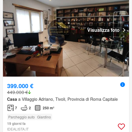
Visualizza foto
399.000 €
449.000 €
Casa
a Villaggio Adriano, Tivoli, Provincia di Roma Capitale
7
2
250 m²
Parcheggio auto
Giardino
19 giorni fa
IDEALISTA.IT