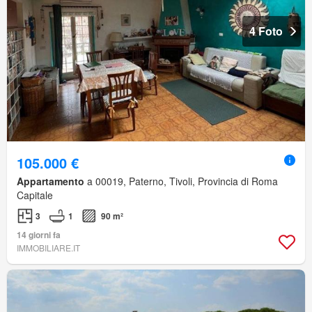
4 Foto
105.000 €
Appartamento
a 00019, Paterno, Tivoli, Provincia di Roma
Capitale
3
1
90 m²
14 giorni fa
IMMOBILIARE.IT