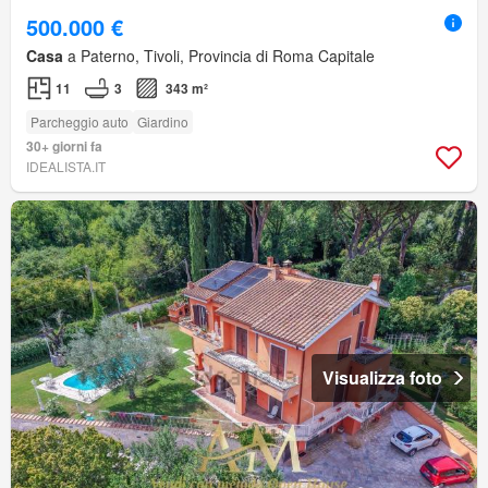
500.000 €
Casa
a Paterno, Tivoli, Provincia di Roma Capitale
11
3
343 m²
Parcheggio auto
Giardino
30+ giorni fa
IDEALISTA.IT
Visualizza foto