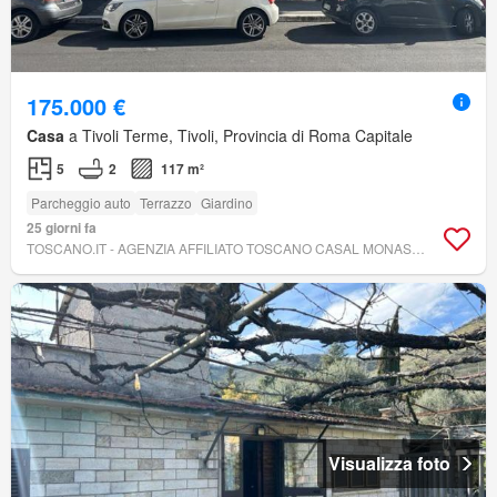
175.000 €
Casa
a Tivoli Terme, Tivoli, Provincia di Roma Capitale
5
2
117 m²
Parcheggio auto
Terrazzo
Giardino
25 giorni fa
TOSCANO.IT - AGENZIA AFFILIATO TOSCANO CASAL MONASTERO
Visualizza foto