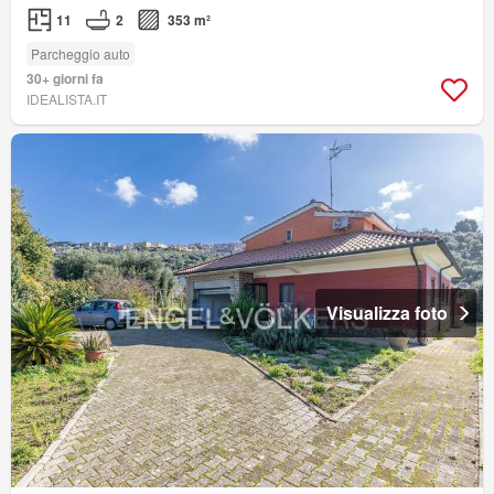
11
2
353 m²
Parcheggio auto
30+ giorni fa
IDEALISTA.IT
Visualizza foto