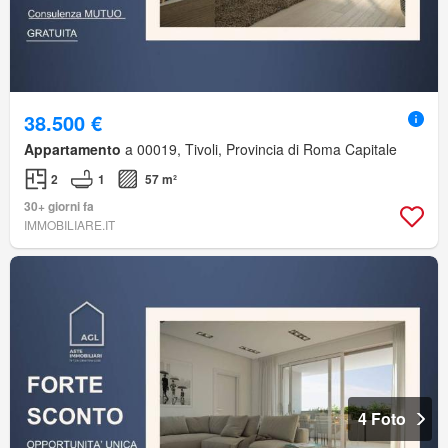
38.500 €
Appartamento
a 00019, Tivoli, Provincia di Roma Capitale
2
1
57 m²
30+ giorni fa
IMMOBILIARE.IT
4 Foto