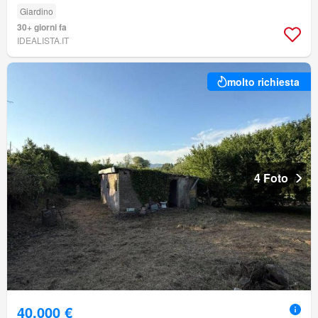
Giardino
30+ giorni fa
IDEALISTA.IT
molto richiesta
4 Foto
40.000 €