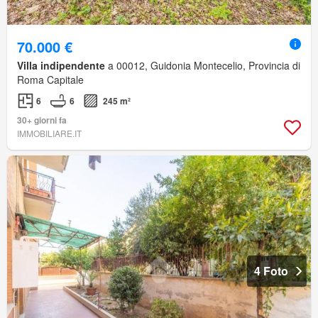
70.000 €
Villa indipendente
a 00012, Guidonia Montecelio, Provincia di
Roma Capitale
6
6
245 m²
30+ giorni fa
IMMOBILIARE.IT
4 Foto