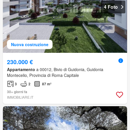
4 Foto
Nuova costruzione
230.000 €
Appartamento
a 00012, Bivio di Guidonia, Guidonia
Montecelio, Provincia di Roma Capitale
3
2
87 m²
30+ giorni fa
IMMOBILIARE.IT