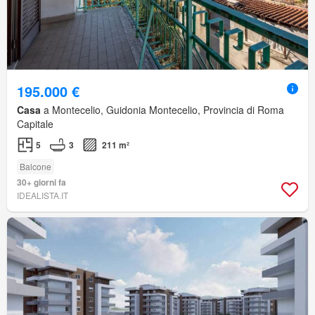
195.000 €
Casa
a Montecelio, Guidonia Montecelio, Provincia di Roma
Capitale
5
3
211 m²
Balcone
30+ giorni fa
IDEALISTA.IT