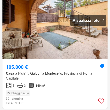
Visualizza foto
185.000 €
Casa
a Pichini, Guidonia Montecelio, Provincia di Roma
Capitale
4
3
140 m²
Parcheggio auto
30+ giorni fa
IDEALISTA.IT