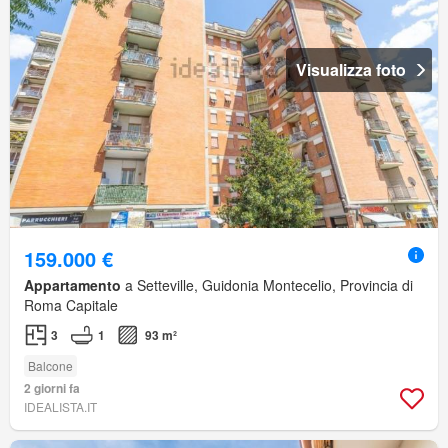
Visualizza foto
159.000 €
Appartamento
a Setteville, Guidonia Montecelio, Provincia di
Roma Capitale
3
1
93 m²
Balcone
2 giorni fa
IDEALISTA.IT