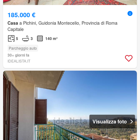
185.000 €
Casa
a Pichini, Guidonia Montecelio, Provincia di Roma
Capitale
5
3
140 m²
Parcheggio auto
30+ giorni fa
IDEALISTA.IT
Visualizza foto