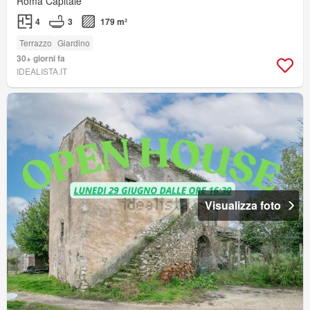
Roma Capitale
4
3
179 m²
Terrazzo
Giardino
30+ giorni fa
IDEALISTA.IT
Visualizza foto