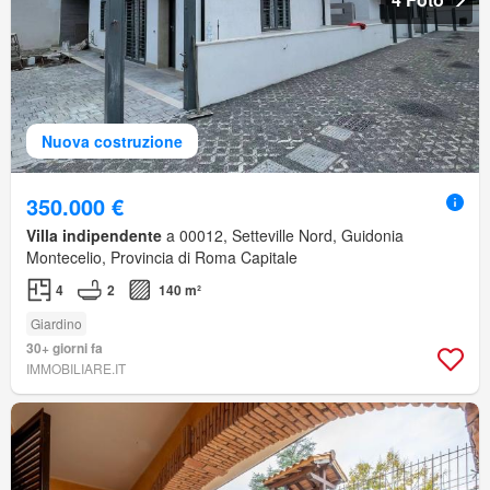
Nuova costruzione
350.000 €
Villa indipendente
a 00012, Setteville Nord, Guidonia
Montecelio, Provincia di Roma Capitale
4
2
140 m²
Giardino
30+ giorni fa
IMMOBILIARE.IT