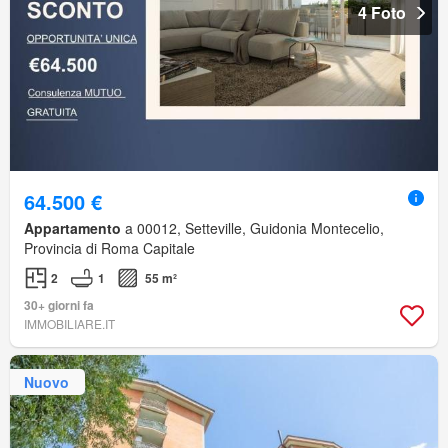
4 Foto
64.500 €
Appartamento
a 00012, Setteville, Guidonia Montecelio,
Provincia di Roma Capitale
2
1
55 m²
30+ giorni fa
IMMOBILIARE.IT
Nuovo