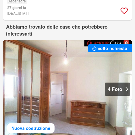
Ascensore
27 giorni fa
IDEALISTA.IT
Abbiamo trovato delle case che potrebbero
interessarti
molto richiesta
4 Foto
Nuova costruzione