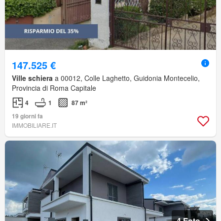
147.525 €
Ville schiera
a 00012, Colle Laghetto, Guidonia Montecelio,
Provincia di Roma Capitale
4
1
87 m²
19 giorni fa
IMMOBILIARE.IT
4 Foto