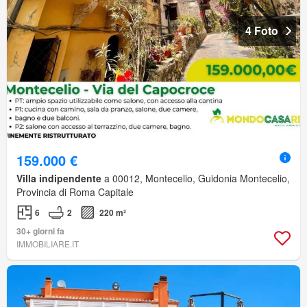
4 Foto
159.000 €
Villa indipendente
a 00012, Montecelio, Guidonia Montecelio,
Provincia di Roma Capitale
6
2
220 m²
30+ giorni fa
IMMOBILIARE.IT