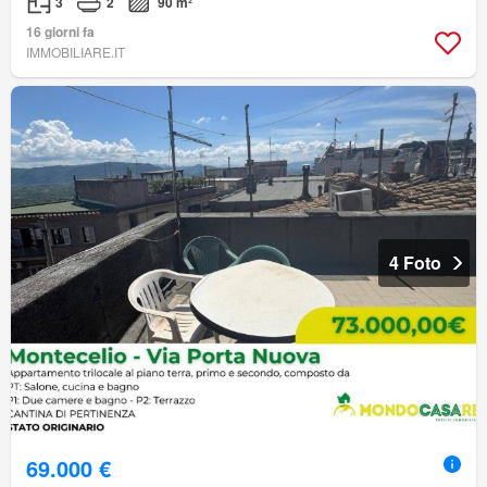
3
2
90 m²
16 giorni fa
IMMOBILIARE.IT
4 Foto
69.000 €