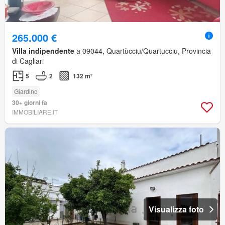
265.000 €
Villa indipendente
a 09044, Quartùcciu/Quartucciu, Provincia
di Cagliari
5
2
132 m²
Giardino
30+ giorni fa
IMMOBILIARE.IT
Visualizza foto