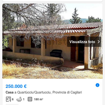
Visualizza foto
250.000 €
Casa
a Quartùcciu/Quartucciu, Provincia di Cagliari
6
1
180 m²