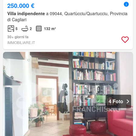
250.000 €
Villa indipendente
a 09044, Quartùcciu/Quartucciu, Provincia
di Cagliari
5
2
132 m²
30+ giorni fa
IMMOBILIARE.IT
4 Foto