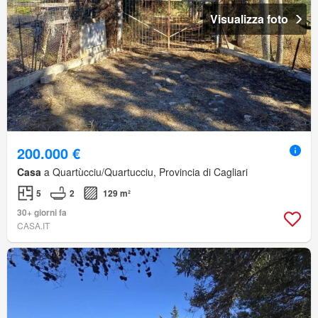
Visualizza foto
200.000 €
Casa
a Quartùcciu/Quartucciu, Provincia di Cagliari
5
2
129 m²
30+ giorni fa
CASA.IT