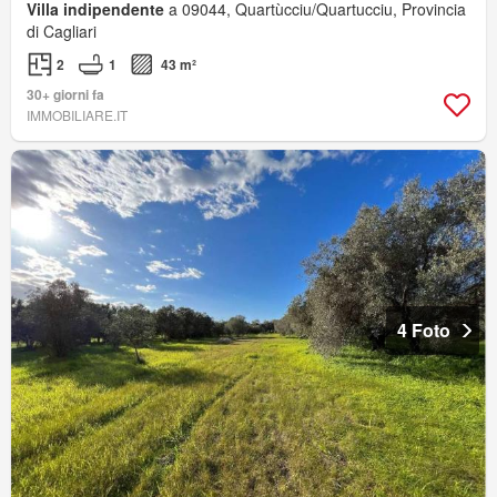
Villa indipendente
a 09044, Quartùcciu/Quartucciu, Provincia
di Cagliari
2
1
43 m²
30+ giorni fa
IMMOBILIARE.IT
4 Foto