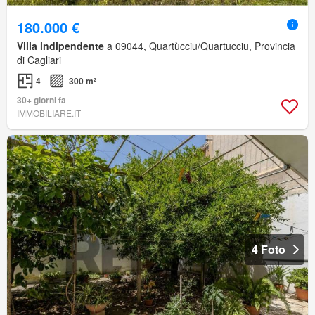
180.000 €
Villa indipendente
a 09044, Quartùcciu/Quartucciu, Provincia
di Cagliari
4
300 m²
30+ giorni fa
IMMOBILIARE.IT
4 Foto