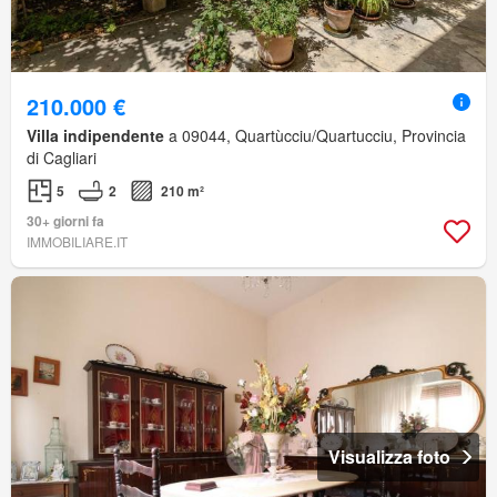
210.000 €
Villa indipendente
a 09044, Quartùcciu/Quartucciu, Provincia
di Cagliari
5
2
210 m²
30+ giorni fa
IMMOBILIARE.IT
Visualizza foto