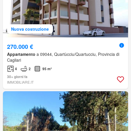
Nuova costruzione
270.000 €
Appartamento
a 09044, Quartùcciu/Quartucciu, Provincia di
Cagliari
4
2
95 m²
30+ giorni fa
IMMOBILIARE.IT