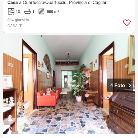
Casa
a Quartùcciu/Quartucciu, Provincia di Cagliari
13
1
500 m²
30+ giorni fa
CASA.IT
4 Foto