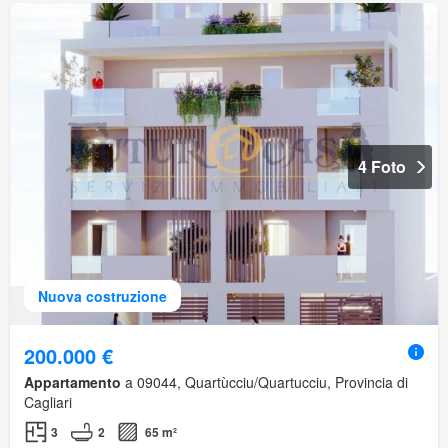
4 Foto
Nuova costruzione
200.000 €
Appartamento
a 09044, Quartùcciu/Quartucciu, Provincia di
Cagliari
3
2
65 m²