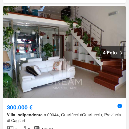
4 Foto
300.000 €
Villa indipendente
a 09044, Quartùcciu/Quartucciu, Provincia
di Cagliari
3
2
135 m²