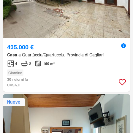
435.000 €
Casa
a Quartùcciu/Quartucciu, Provincia di Cagliari
4
2
160 m²
Giardino
30+ giorni fa
CASA.IT
Nuovo