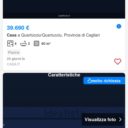
39.690 €
Casa
a Quartùcciu/Quartucciu, Provincia di Cagliari
4
2
60 m²
Piscina
25 giorni fa
CASA.IT
molto richiesta
Visualizza foto