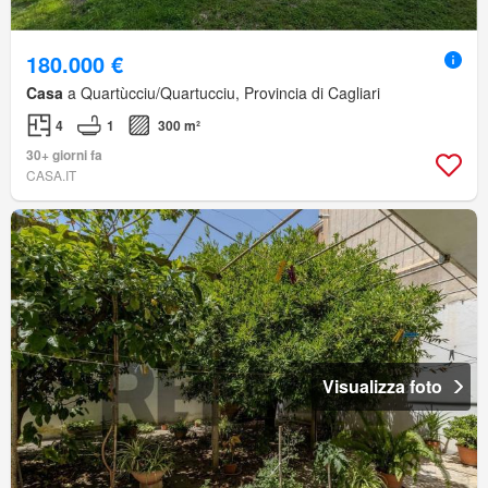
180.000 €
Casa
a Quartùcciu/Quartucciu, Provincia di Cagliari
4
1
300 m²
30+ giorni fa
CASA.IT
Visualizza foto