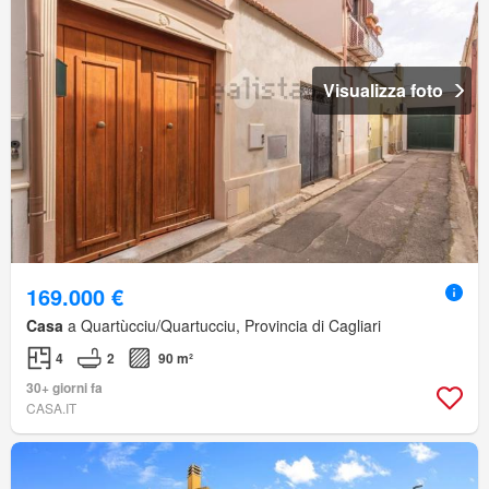
Visualizza foto
169.000 €
Casa
a Quartùcciu/Quartucciu, Provincia di Cagliari
4
2
90 m²
30+ giorni fa
CASA.IT