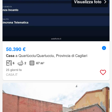
Visualizza foto
50.390 €
Casa
a Quartùcciu/Quartucciu, Provincia di Cagliari
6
2
67 m²
25 giorni fa
CASA.IT