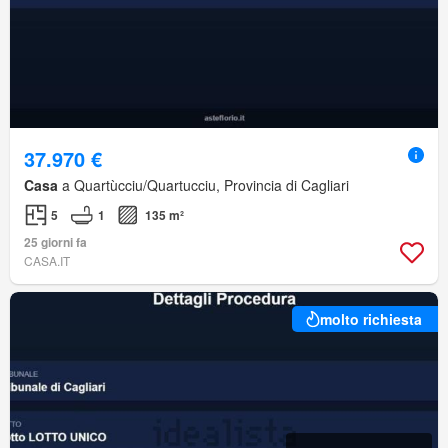
37.970 €
Casa
a Quartùcciu/Quartucciu, Provincia di Cagliari
5
1
135 m²
25 giorni fa
CASA.IT
molto richiesta