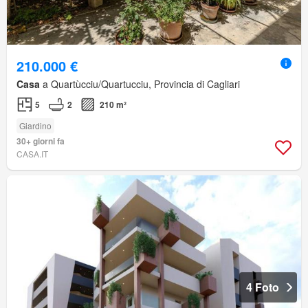
210.000 €
Casa
a Quartùcciu/Quartucciu, Provincia di Cagliari
5
2
210 m²
Giardino
30+ giorni fa
CASA.IT
4 Foto