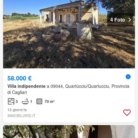
4 Foto
58.000 €
Villa indipendente
a 09044, Quartùcciu/Quartucciu, Provincia
di Cagliari
3
1
70 m²
15 giorni fa
IMMOBILIARE.IT