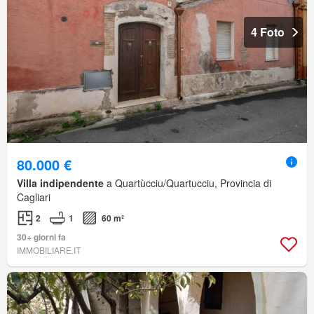
4 Foto
80.000 €
Villa indipendente
a Quartùcciu/Quartucciu, Provincia di
Cagliari
2
1
60 m²
30+ giorni fa
IMMOBILIARE.IT