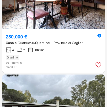
250.000 €
Casa
a Quartùcciu/Quartucciu, Provincia di Cagliari
4
2
132 m²
Giardino
30+ giorni fa
CASA.IT