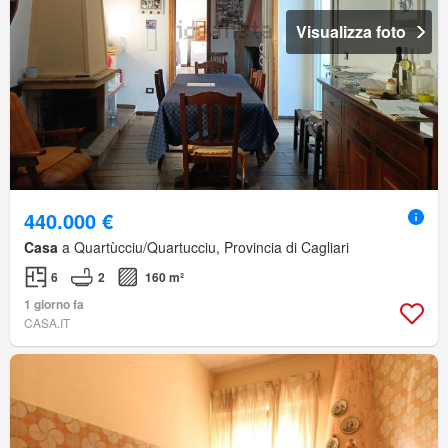
Visualizza foto
440.000 €
Casa
a Quartùcciu/Quartucciu, Provincia di Cagliari
6
2
160 m²
1 giorno fa
CASA.IT