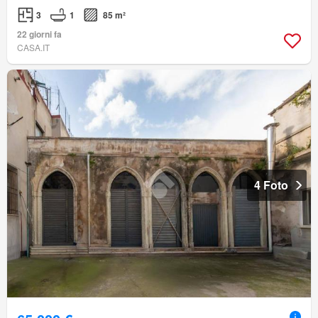
3
1
85 m²
22 giorni fa
CASA.IT
4 Foto