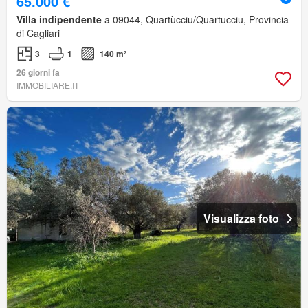
65.000 €
Villa indipendente
a 09044, Quartùcciu/Quartucciu, Provincia
di Cagliari
3
1
140 m²
26 giorni fa
IMMOBILIARE.IT
Visualizza foto