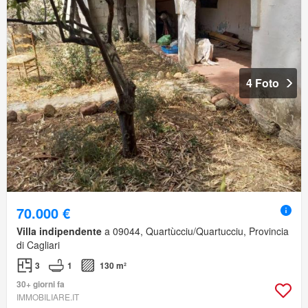
4 Foto
70.000 €
Villa indipendente
a 09044, Quartùcciu/Quartucciu, Provincia
di Cagliari
3
1
130 m²
30+ giorni fa
IMMOBILIARE.IT