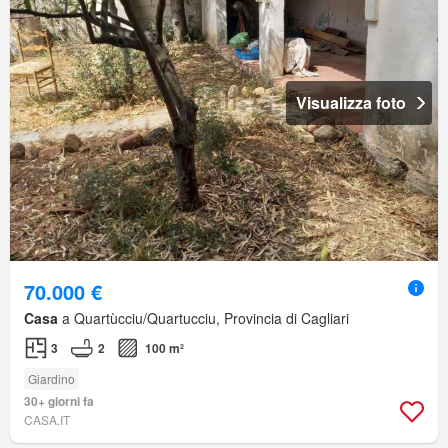
Visualizza foto
70.000 €
Casa
a Quartùcciu/Quartucciu, Provincia di Cagliari
3
2
100 m²
Giardino
30+ giorni fa
CASA.IT