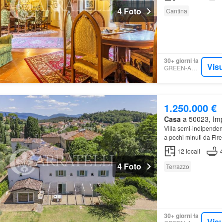
4 Foto
Cantina
30+ giorni fa
Visu
GREEN-ACRES
1.250.000 €
Casa
a 50023, Imp
Villa semi-indipenden
a pochi minuti da Fir
12
locali
4 Foto
Terrazzo
30+ giorni fa
Visu