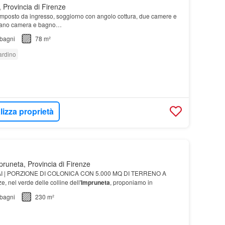
 Provincia di Firenze
composto da ingresso, soggiorno con angolo cottura, due camere e
piano camera e bagno…
bagni
78 m²
ardino
lizza proprietà
pruneta, Provincia di Firenze
I | PORZIONE DI COLONICA CON 5.000 MQ DI TERRENO A
e, nel verde delle colline dell'
Impruneta
, proponiamo in
bagni
230 m²