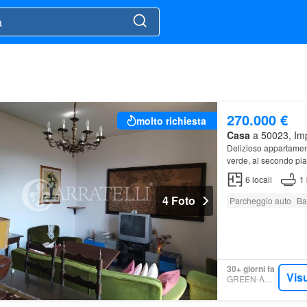
270.000 €
molto richiesta
Casa
a 50023, Imp
Delizioso appartamen
verde, al secondo pi
6
locali
1
4 Foto
Parcheggio auto
Ba
30+ giorni fa
Visu
GREEN-ACRES