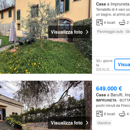
Casa
a Impruneta,
Terratetto di 4 vani 
un bagno, al primo 
4
locali
2
Visualizza foto
Parcheggio auto
Gi
30+ giorni
Visua
fa
IDEALISTA.IT
649.000 €
Casa
a Baruffi, Im
IMPRUNETA
- BOTTA
pochi minuti da Firenz
6
locali
4
Visualizza foto
Giardino