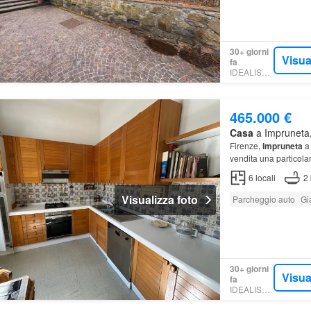
30+ giorni
Visua
fa
IDEALISTA.IT
465.000 €
Casa
a Impruneta,
Firenze,
Impruneta
a 
vendita una particolar
6
locali
2
Visualizza foto
Parcheggio auto
Gi
30+ giorni
Visua
fa
IDEALISTA.IT