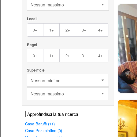
Nessun massimo
Locali
0+
1+
2+
3+
4+
Bagni
0+
1+
2+
3+
4+
Superficie
Nessun minimo
Nessun massimo
Approfindisci la tua ricerca
Casa Baruffi (11)
Casa Pozzolatico (9)