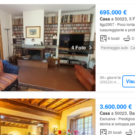
695.000 €
Casa
a 50023, Il F
Itgp2957 - Poco lonta
lussureggiante e prof
della
casa
troviamo 
6
locali
3
4 Foto
Parcheggio auto
Ca
30+ giorni fa
Visu
GREEN-ACRES
3.600.000 €
Casa
a 50023, Baru
Esclusiva - Prestigios
storica si sviluppa pe
20
locali