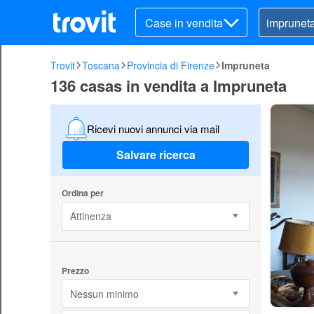
Case in vendita
Trovit
Toscana
Provincia di Firenze
Impruneta
136 casas in vendita a Impruneta
Ricevi nuovi annunci via mail
Salvare ricerca
Ordina per
Attinenza
Prezzo
Nessun minimo