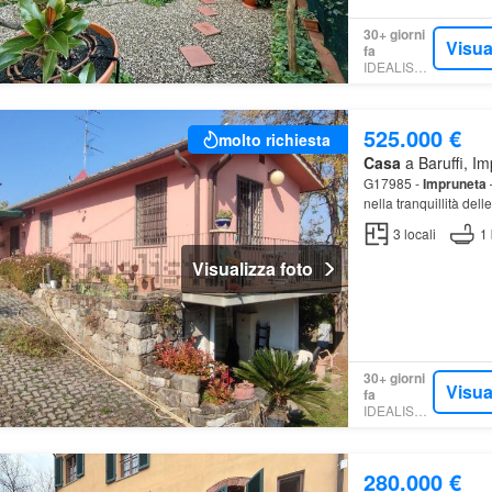
30+ giorni
Visua
fa
IDEALISTA.IT
525.000 €
molto richiesta
Casa
a Baruffi, Im
G17985 -
Impruneta
nella tranquillità dell
3
locali
1
Visualizza foto
30+ giorni
Visua
fa
IDEALISTA.IT
280.000 €