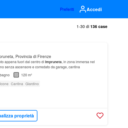
Accedi
Preferiti
1-30 di
136 case
runeta, Provincia di Firenze
to appena fuori dal centro di
Impruneta
, in zona immersa nel
ano senza ascensore e corredato da garage, cantina
bagno
120 m²
lcone
Cantina
Giardino
alizza proprietà