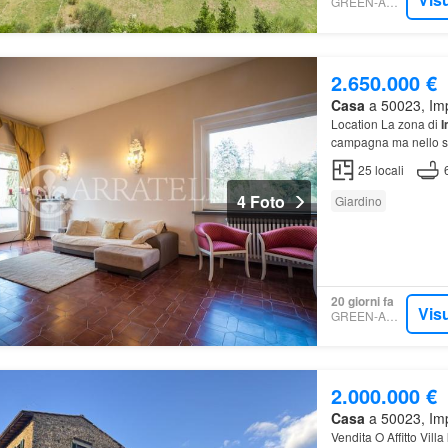
GREEN-ACRES
2.650.000 €
Casa
a 50023, Imp
Location La zona di
I
campagna ma nello st
25
locali
4 Foto
Giardino
20 giorni fa
Visu
GREEN-ACRES
2.000.000 €
Casa
a 50023, Imp
Vendita O Affitto Villa