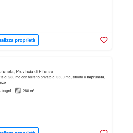
alizza proprietà
runeta, Provincia di Firenze
te di 280 mq con terreno privato di 3500 mq, situata a
Impruneta
,
enze
4
bagni
280 m²
alizza proprietà