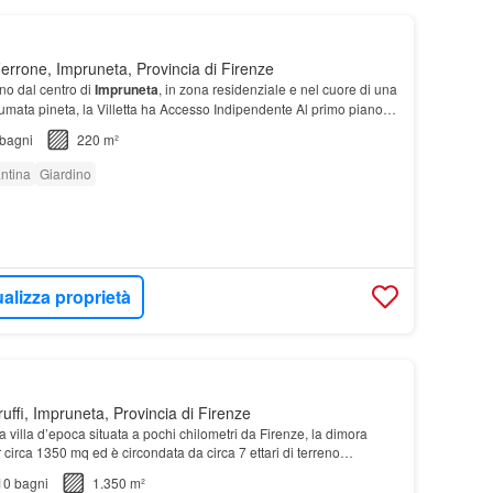
errone, Impruneta, Provincia di Firenze
no dal centro di
Impruneta
, in zona residenziale e nel cuore di una
umata pineta, la Villetta ha Accesso Indipendente Al primo piano
la zona notte con ben Tre Came…
bagni
220 m²
ntina
Giardino
alizza proprietà
ffi, Impruneta, Provincia di Firenze
a villa d’epoca situata a pochi chilometri da Firenze, la dimora
r circa 1350 mq ed è circondata da circa 7 ettari di terreno…
10
bagni
1.350 m²