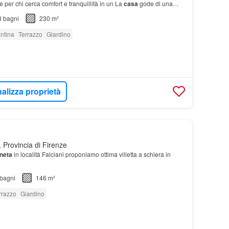
le per chi cerca comfort e tranquillità in un La
casa
gode di una
e colline fiorentine, circa due…
3
bagni
230 m²
ntina
Terrazzo
Giardino
alizza proprietà
 Provincia di Firenze
neta
in località Falciani proponiamo ottima villetta a schiera in
bagni
146 m²
rrazzo
Giardino