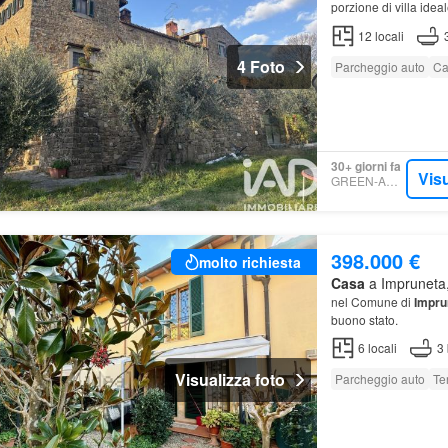
porzione di villa idea
vista panoramica sull
12
locali
4 Foto
Parcheggio auto
Ca
30+ giorni fa
Visu
GREEN-ACRES
398.000 €
molto richiesta
Casa
a Impruneta,
nel Comune di
Impru
buono stato.
6
locali
3
Visualizza foto
Parcheggio auto
Te