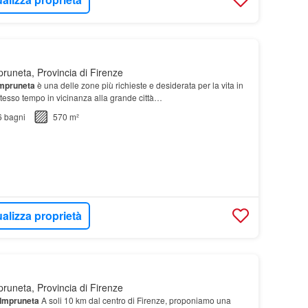
runeta, Provincia di Firenze
mpruneta
è una delle zone più richieste e desiderata per la vita in
esso tempo in vicinanza alla grande città…
6
bagni
570 m²
alizza proprietà
runeta, Provincia di Firenze
Impruneta
A soli 10 km dal centro di Firenze, proponiamo una