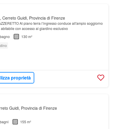
 Cerreto Guidi, Provincia di Firenze
AZZERETTO Al piano terra l’ingresso conduce all'ampio soggiorno
 abitabile con accesso al giardino esclusivo
bagno
130 m²
rdino
lizza proprietà
eto Guidi, Provincia di Firenze
bagni
155 m²