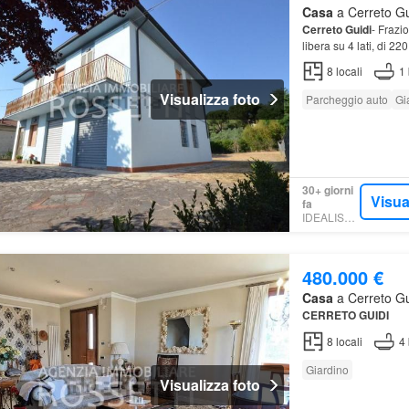
Casa
a Cerreto Gui
Cerreto
Guidi
- Fraz
libera su 4 lati, di 22
8
locali
1
Visualizza foto
Parcheggio auto
Gi
30+ giorni
Visua
fa
IDEALISTA.IT
480.000 €
Casa
a Cerreto Gui
CERRETO
GUIDI
8
locali
4
Giardino
Visualizza foto