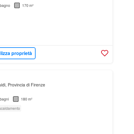
bagno
170 m²
lizza proprietà
di, Provincia di Firenze
bagni
180 m²
scaldamento