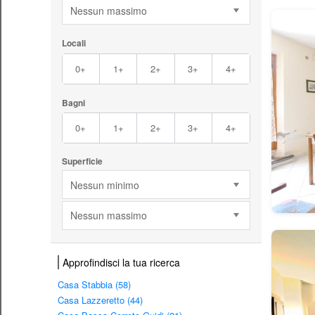
Nessun massimo
Locali
0+
1+
2+
3+
4+
Bagni
0+
1+
2+
3+
4+
Superficie
Nessun minimo
Nessun massimo
Approfindisci la tua ricerca
Casa Stabbia (58)
Casa Lazzeretto (44)