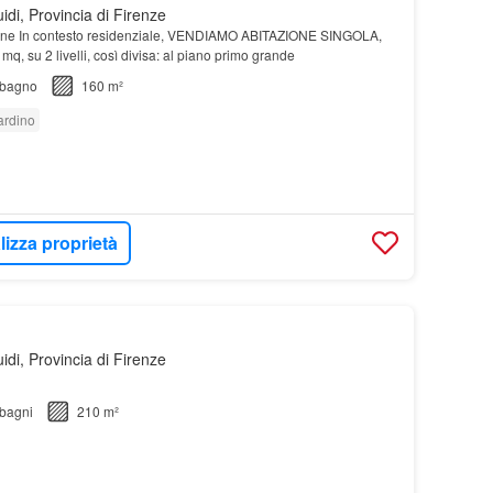
di, Provincia di Firenze
ione In contesto residenziale, VENDIAMO ABITAZIONE SINGOLA,
0 mq, su 2 livelli, così divisa: al piano primo grande
bagno
160 m²
ardino
lizza proprietà
di, Provincia di Firenze
bagni
210 m²