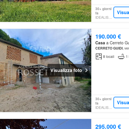
30+ giorni
Visua
fa
IDEALISTA.IT
190.000 €
Casa
a Cerreto Gui
CERRETO
GUIDI
, ve
8
locali
1
Visualizza foto
30+ giorni
Visua
fa
IDEALISTA.IT
295.000 €