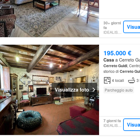
30+ giorni
Visua
fa
IDEALISTA.IT
195.000 €
Casa
a Cerreto Gui
Cerreto
Guidi
, Centr
storico di
Cerreto
Gui
terratetto disposto su 
4
locali
3
Visualizza foto
Parcheggio auto
7 giorni fa
Visua
IDEALISTA.IT