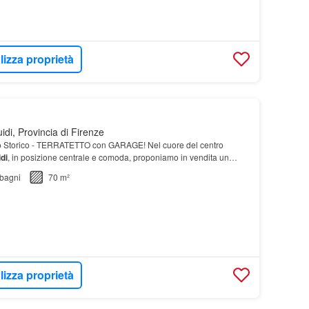
lizza proprietà
di, Provincia di Firenze
o Storico - TERRATETTO con GARAGE! Nel cuore del centro
di
, in posizione centrale e comoda, proponiamo in vendita un
tre livelli, ideale per…
bagni
70 m²
lizza proprietà