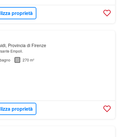
lizza proprietà
di, Provincia di Firenze
rsante Empoli.
bagno
270 m²
lizza proprietà