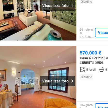
Giardino
Visualizza foto
30+ giorni
Visua
fa
IDEALISTA.IT
570.000 €
Casa
a Cerreto Gui
CERRETO
GUIDI
.
5
locali
4
Giardino
Visualizza foto
30+ giorni
Visua