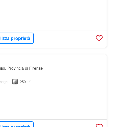
lizza proprietà
di, Provincia di Firenze
bagni
250 m²
lizza proprietà