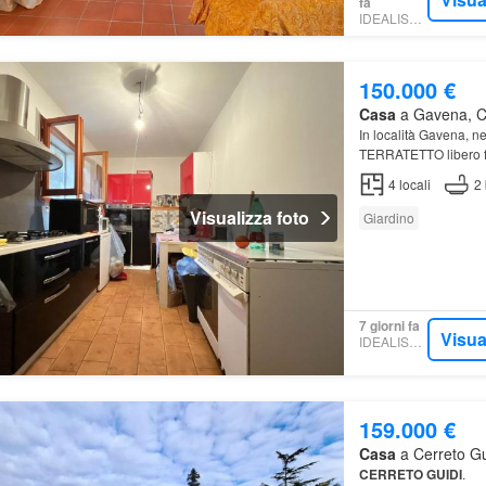
fa
IDEALISTA.IT
150.000 €
Casa
a Gavena, Ce
In località Gavena, n
TERRATETTO libero fro
4
locali
2
Visualizza foto
Giardino
7 giorni fa
Visua
IDEALISTA.IT
159.000 €
Casa
a Cerreto Gui
CERRETO
GUIDI
.