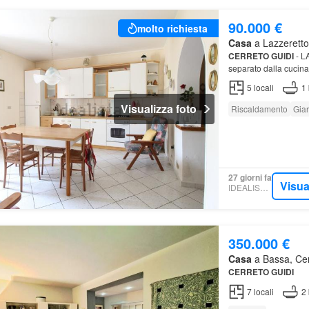
90.000 €
molto richiesta
Casa
a Lazzeretto,
CERRETO
GUIDI
- L
separato dalla cucina
5
locali
1
Visualizza foto
Riscaldamento
Gia
27 giorni fa
Visua
IDEALISTA.IT
350.000 €
Casa
a Bassa, Cerr
CERRETO
GUIDI
7
locali
2