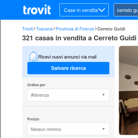
Case in vendita
Trovit
Toscana
Provincia di Firenze
Cerreto Guidi
321 casas in vendita a Cerreto Guidi
Ricevi nuovi annunci via mail
Salvare ricerca
Ordina per
Attinenza
Prezzo
Nessun minimo