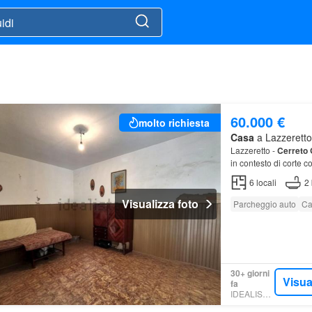
60.000 €
molto richiesta
Casa
a Lazzeretto,
Lazzeretto -
Cerreto
in contesto di corte 
6
locali
2
Visualizza foto
Parcheggio auto
Ca
30+ giorni
Visua
fa
IDEALISTA.IT