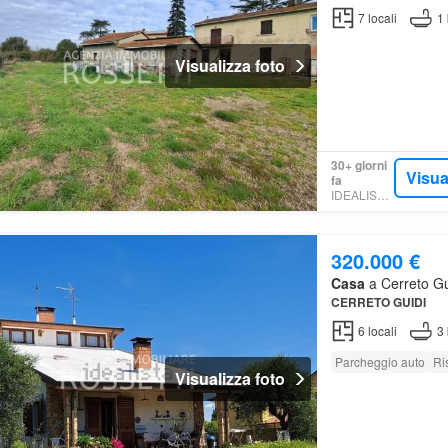
7
locali
1
Visualizza foto
30+ giorni
Visua
fa
IDEALISTA.IT
320.000 €
Casa
a Cerreto Gui
CERRETO
GUIDI
6
locali
3
Parcheggio auto
Ri
Visualizza foto