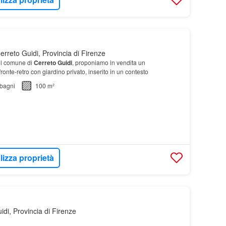
rreto Guidi, Provincia di Firenze
el comune di
Cerreto
Guidi
, proponiamo in vendita un
nte-retro con giardino privato, inserito in un contesto
bagni
100 m²
lizza proprietà
di, Provincia di Firenze