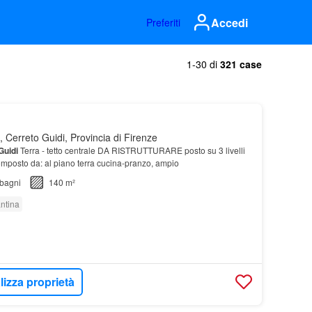
Accedi
Preferiti
1-30 di
321 case
 Cerreto Guidi, Provincia di Firenze
Guidi
Terra - tetto centrale DA RISTRUTTURARE posto su 3 livelli
composto da: al piano terra cucina-pranzo, ampio
bagni
140 m²
ntina
lizza proprietà