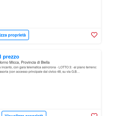
izza proprietà
l prezzo
rno Micca, Provincia di Biella
a incanto, con gara telematica asincrona - LOTTO 3: -al piano terreno:
ssoria (con accesso principale dal civico 48, su via G.B…
Visualizza proprietà