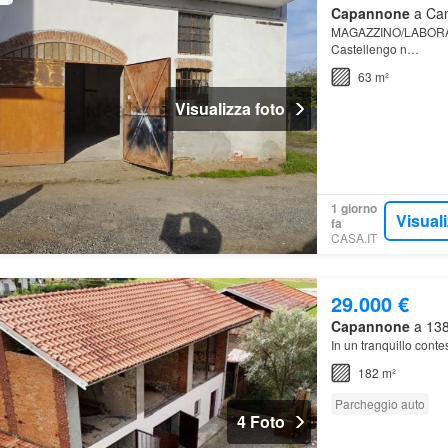
Capannone
a Cand
MAGAZZINO/LABORATO
Castellengo n…
63 m²
Visualizza foto
1 giorno
Visual
fa
CASA.IT
29.000 €
Capannone
a 1387
In un tranquillo conte
182 m²
Parcheggio auto
4 Foto