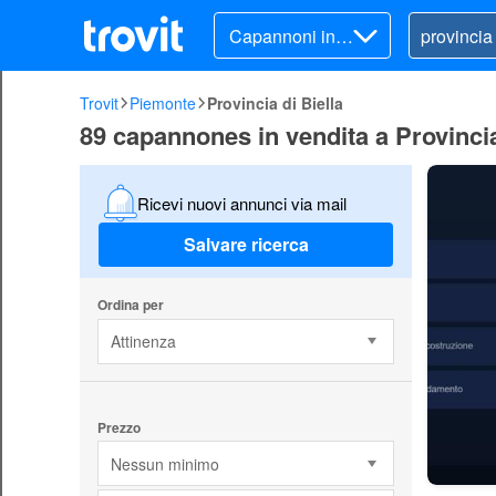
Capannoni in v
endita
Trovit
Piemonte
Provincia di Biella
89 capannones in vendita a Provincia
Ricevi nuovi annunci via mail
Salvare ricerca
Ordina per
Attinenza
Prezzo
Nessun minimo