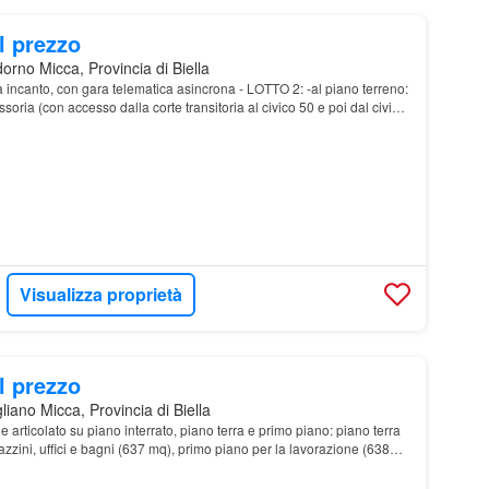
l prezzo
rno Micca, Provincia di Biella
a incanto, con gara telematica asincrona - LOTTO 2: -al piano terreno:
soria (con accesso dalla corte transitoria al civico 50 e poi dal civico
vano scala comune)…
Visualizza proprietà
l prezzo
iano Micca, Provincia di Biella
articolato su piano interrato, piano terra e primo piano: piano terra
ini, uffici e bagni (637 mq), primo piano per la lavorazione (638
o (409 mq)…