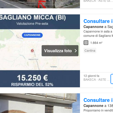
BAKECA - ASTE GIUDIZIARIE
Consultare i
Capannone
a Sagl
Capannone in asta a S
comune di Sagliano M
1.664 m²
Visualizza foto
Cantina
12 giorni fa
BAKECA - ASTE FLORIO
Consultare i
Capannone
a 1387
Proponiamo in vendit