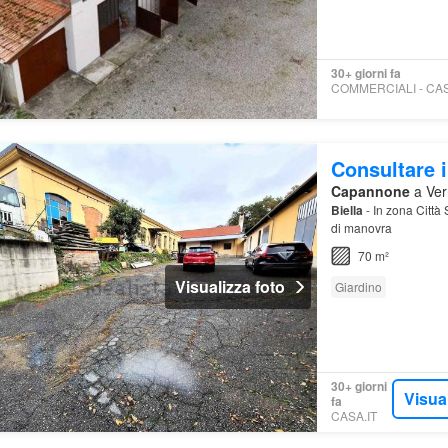
30+ giorni fa
Consultare i
Capannone
a Vern
Biella
- In zona Città
di manovra
70 m²
Visualizza foto
Giardino
30+ giorni
Visua
fa
CASA.IT