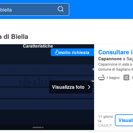
 di Biella
Consultare i
molto richiesta
Capannone
a Sagl
Capannone in asta a S
comune di Sagliano M
1
bagno
Visualizza foto
11 giorni
Visual
fa
CASA.IT