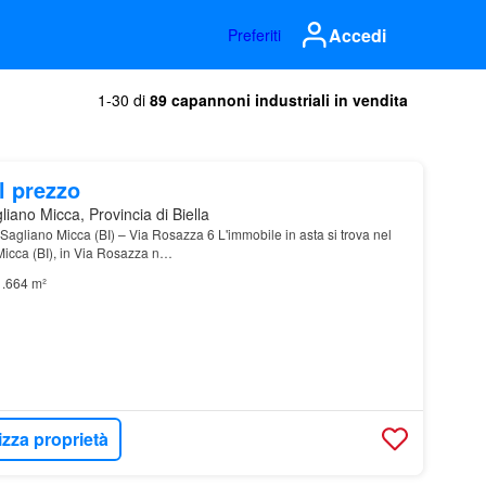
Accedi
Preferiti
1-30 di
89 capannoni industriali in vendita
l prezzo
iano Micca, Provincia di Biella
agliano Micca (BI) – Via Rosazza 6 L'immobile in asta si trova nel
icca (BI), in Via Rosazza n…
1.664 m²
izza proprietà