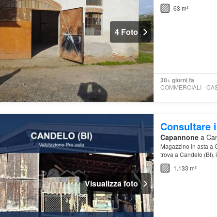
63 m²
4 Foto
30+ giorni fa
Consultare i
Capannone
a Cand
Magazzino in asta a C
trova a Candelo (BI),
1.133 m²
Visualizza foto