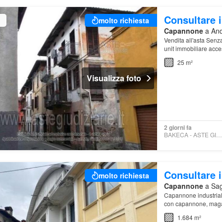
Consultare i
molto richiesta
Capannone
a Ando
Vendita all'asta Senz
unit immobiliare acces
50 attraverso atrio/
25 m²
Visualizza foto
2 giorni fa
BAKECA - ASTE GIUDIZIARIE
Consultare i
molto richiesta
Capannone
a Sagl
Capannone industriale 
con capannone, magazz
mq) e piano interrat
1.684 m²