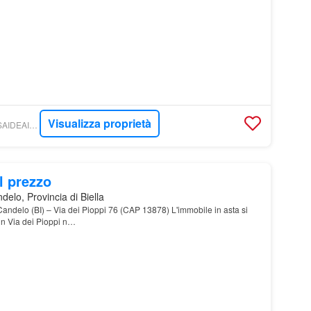
Visualizza proprietà
COMMERCIALI - CASAIDEAIMMOBILIARE S.R.L.
l prezzo
elo, Provincia di Biella
andelo (BI) – Via dei Pioppi 76 (CAP 13878) L'immobile in asta si
 in Via dei Pioppi n…