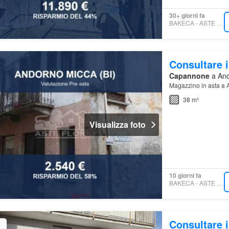
30+ giorni fa
BAKECA - ASTE FLORIO
Consultare i
Capannone
a Ando
Magazzino in asta a 
38 m²
Visualizza foto
10 giorni fa
BAKECA - ASTE FLORIO
Consultare i