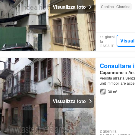
Visualizza foto
Cantina
Giardino
11 giorni
Visual
fa
CASA.IT
Consultare i
Capannone
a Ando
Vendita all'asta Senz
unit immobiliare acce
30 m²
Visualizza foto
2 giorni fa