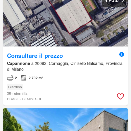
4 Foto
Consultare il prezzo
Capannone
a 20092, Cornaggia, Cinisello Balsamo, Provincia
di Milano
2
2.792 m²
Giardino
30+ giorni fa
PCASE - GEMINI SRL