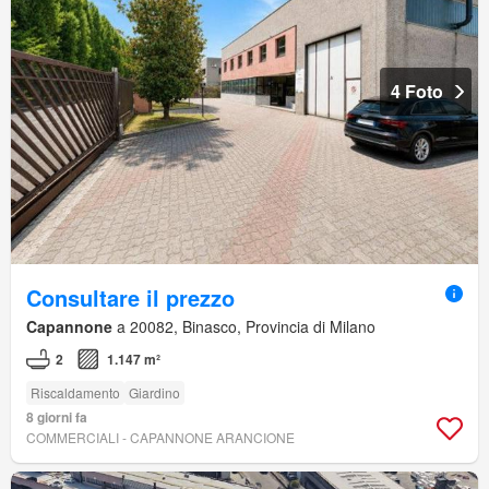
4 Foto
Consultare il prezzo
Capannone
a 20082, Binasco, Provincia di Milano
2
1.147 m²
Riscaldamento
Giardino
8 giorni fa
COMMERCIALI - CAPANNONE ARANCIONE