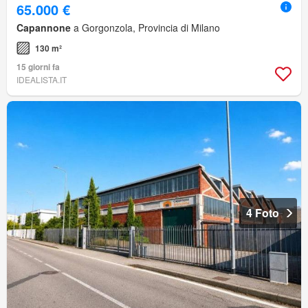
65.000 €
Capannone
a Gorgonzola, Provincia di Milano
130 m²
15 giorni fa
IDEALISTA.IT
4 Foto