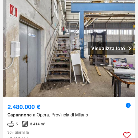
Visualizza foto
2.480.000 €
Capannone
a Opera, Provincia di Milano
5
3.414 m²
30+ giorni fa
IDEALISTA.IT