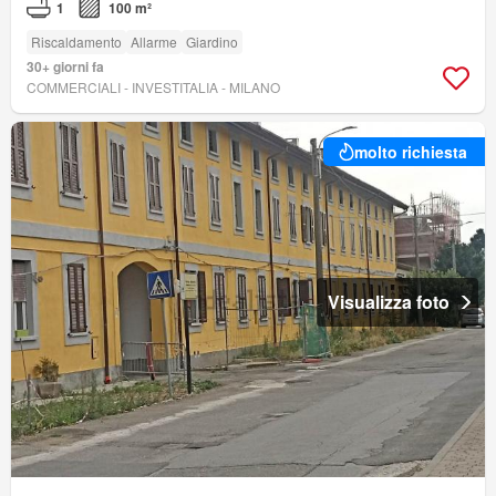
1
100 m²
Riscaldamento
Allarme
Giardino
30+ giorni fa
COMMERCIALI - INVESTITALIA - MILANO
molto richiesta
Visualizza foto