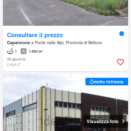
Consultare il prezzo
Capannone
a Ponte nelle Alpi, Provincia di Belluno
1
1.583 m²
29 giorni fa
CASA.IT
molto richiesta
Visualizza foto