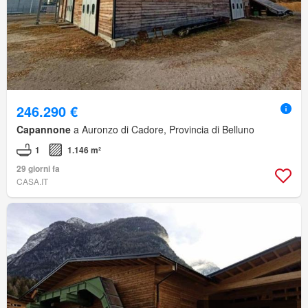
246.290 €
Capannone
a Auronzo di Cadore, Provincia di Belluno
1
1.146 m²
29 giorni fa
CASA.IT