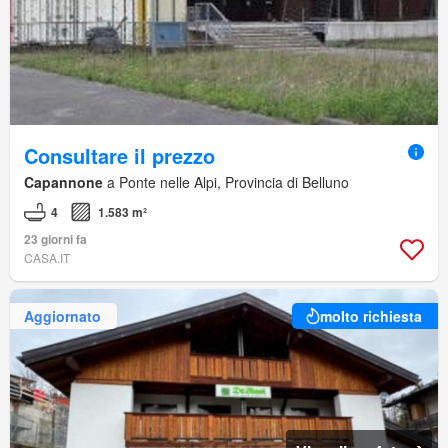
Consultare il prezzo
Capannone
a Ponte nelle Alpi, Provincia di Belluno
4
1.583 m²
23 giorni fa
CASA.IT
Aggiornato
molto richiesta