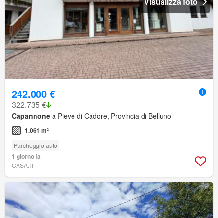
Visualizza foto
242.000 €
322.735 €
Capannone
a Pieve di Cadore, Provincia di Belluno
1.061 m²
Parcheggio auto
1 giorno fa
CASA.IT