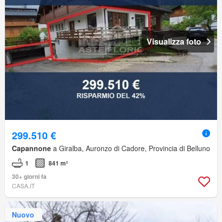
Visualizza foto
299.510 €
Capannone
a Giralba, Auronzo di Cadore, Provincia di Belluno
1
841 m²
30+ giorni fa
CASA.IT
Nuovo