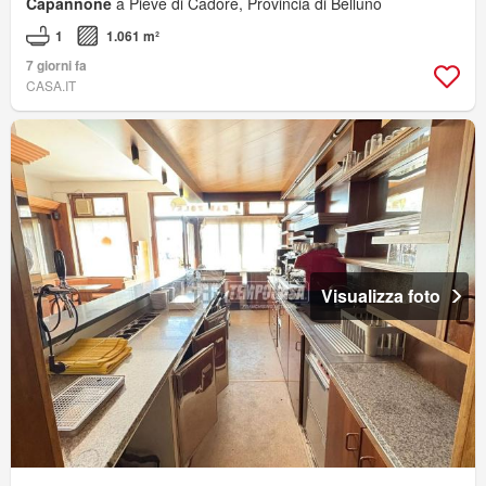
Capannone
a Pieve di Cadore, Provincia di Belluno
1
1.061 m²
7 giorni fa
CASA.IT
Visualizza foto