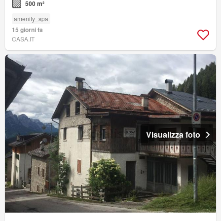
500 m²
amenity_spa
15 giorni fa
CASA.IT
Visualizza foto