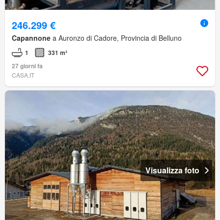
246.299 €
Capannone
a Auronzo di Cadore, Provincia di Belluno
1
331 m²
27 giorni fa
CASA.IT
Visualizza foto