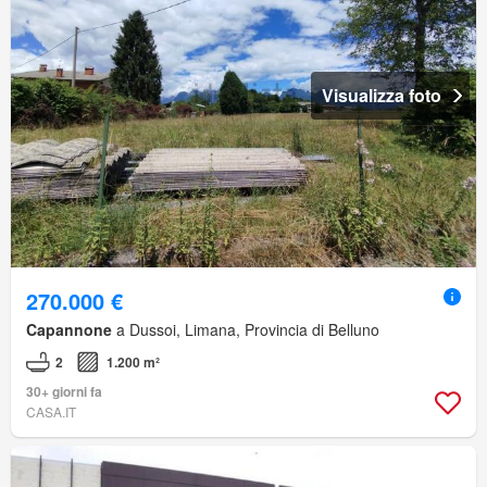
Visualizza foto
270.000 €
Capannone
a Dussoi, Limana, Provincia di Belluno
2
1.200 m²
30+ giorni fa
CASA.IT