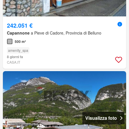
242.051 €
Capannone
a Pieve di Cadore, Provincia di Belluno
500 m²
amenity_spa
8 giorni fa
CASA.IT
Visualizza foto