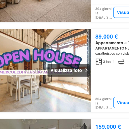
30+ giorni
Visua
fa
IDEALISTA.IT
89.000 €
Appartamento
a T
APPARTAMENTO
NE
caratteristico con vis
proponiamo in vendi
3
locali
1
Visualizza foto
30+ giorni
Visua
fa
IDEALISTA.IT
159.000 €