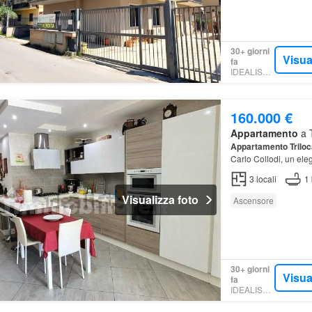
30+ giorni
Visua
fa
IDEALISTA.IT
160.000 €
Appartamento
a T
Appartamento
Triloc
Carlo Collodi, un el
superficie commerciale
3
locali
1
Visualizza foto
Ascensore
30+ giorni
Visua
fa
IDEALISTA.IT