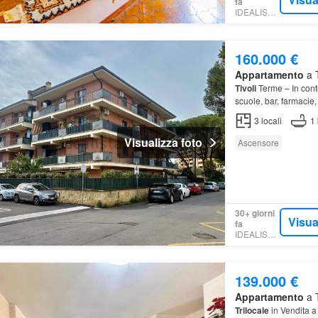
fa
IDEALISTA.IT
160.000 €
Appartamento
a T
Tivoli
Terme – In contes
scuole, bar, farmacie
luminoso
appartame
3
locali
1
Visualizza foto
Ascensore
30+ giorni
Visua
fa
IDEALISTA.IT
139.000 €
Appartamento
a T
Trilocale
in Vendita 