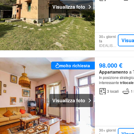
Visualizza foto
30+ giorni
Visua
fa
IDEALISTA.IT
98.000 €
molto richiesta
Appartamento
a T
In posizione strategi
interessante
trilocale
3
locali
1
Visualizza foto
30+ giorni
Visua