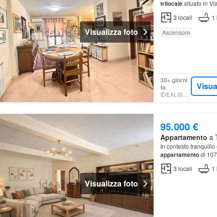
trilocale
situato in Vi
secondo piano con as
3
locali
1
Visualizza foto
Ascensore
30+ giorni
Visua
fa
IDEALISTA.IT
95.000 €
Appartamento
a T
In contesto tranquill
appartamento
di 107
3
locali
1
Visualizza foto