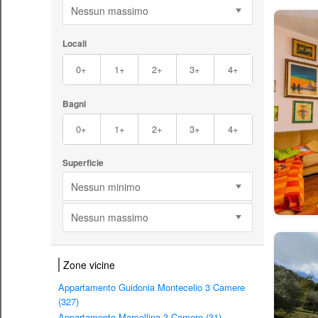
Nessun massimo
Locali
0+
1+
2+
3+
4+
Bagni
0+
1+
2+
3+
4+
Superficie
Nessun minimo
Nessun massimo
Zone vicine
Appartamento Guidonia Montecelio 3 Camere
(327)
Appartamento Marcellina 3 Camere (31)