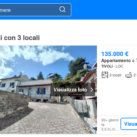
 con 3 locali
135.000 €
Appartamento
a T
TIVOLI
- LOC
3
locali
2
Visualizza foto
30+ giorni
Visua
fa
IDEALISTA.IT