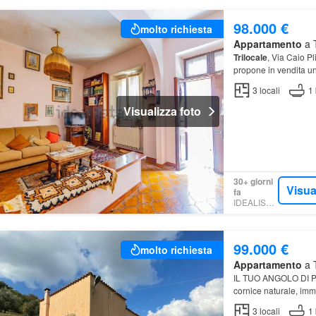
98.000 €
molto richiesta
Appartamento
a T
Trilocale
, Via Caio Pl
propone in vendita u
3
locali
1
Visualizza foto
30+ giorni
Visua
fa
IDEALISTA.IT
99.000 €
molto richiesta
Appartamento
a T
IL TUO ANGOLO DI 
cornice naturale, imm
3
locali
1