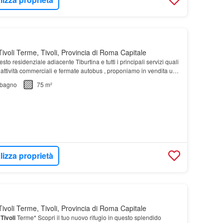
ivoli Terme, Tivoli, Provincia di Roma Capitale
to residenziale adiacente Tiburtina e tutti i principali servizi quali
, attività commerciali e fermate autobus , proponiamo in vendita un
nto
posto al terzo pian…
bagno
75 m²
lizza proprietà
ivoli Terme, Tivoli, Provincia di Roma Capitale
a
Tivoli
Terme* Scopri il tuo nuovo rifugio in questo splendido