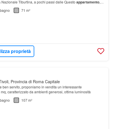
a Nazionale Tiburtina, a pochi passi dalle Questo
appartamento
, al
censore, è pronto per essere a…
bagno
71 m²
lizza proprietà
ivoli, Provincia di Roma Capitale
o e ben servito, proponiamo in vendita un interessante
 mq, caratterizzato da ambienti generosi, ottima luminosità
bagno
107 m²