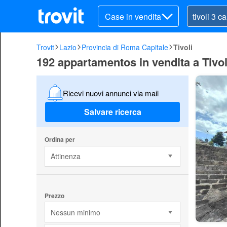
Case in vendita
Trovit
Lazio
Provincia di Roma Capitale
Tivoli
192 appartamentos in vendita a Tivoli
Ricevi nuovi annunci via mail
Salvare ricerca
Ordina per
Attinenza
Prezzo
Nessun minimo