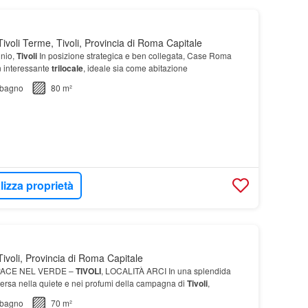
ivoli Terme, Tivoli, Provincia di Roma Capitale
inio,
Tivoli
In posizione strategica e ben collegata, Case Roma
n interessante
trilocale
, ideale sia come abitazione
bagno
80 m²
lizza proprietà
ivoli, Provincia di Roma Capitale
PACE NEL VERDE –
TIVOLI
, LOCALITÀ ARCI In una splendida
ersa nella quiete e nei profumi della campagna di
Tivoli
,
bagno
70 m²