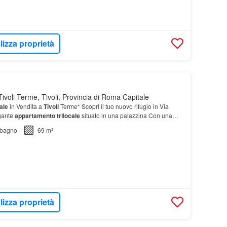
lizza proprietà
ivoli Terme, Tivoli, Provincia di Roma Capitale
ale
in Vendita a
Tivoli
Terme* Scopri il tuo nuovo rifugio in Via
egante
appartamento
trilocale
situato in una palazzina Con una
 di 69 m², l'
appartamento
è co…
bagno
69 m²
lizza proprietà