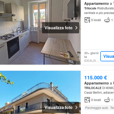
Appartamento
a T
Trilocale
Ristrutturato
centrale e più precis
vendita un delizioso
3
locali
1
Visualizza foto
30+ giorni
Visua
fa
IDEALISTA.IT
115.000 €
Appartamento
a P
TRILOCALE
DI 80MQ
Casal Bellini, adiac
immediate
3
locali
1
Visualizza foto
Parcheggio auto
Te