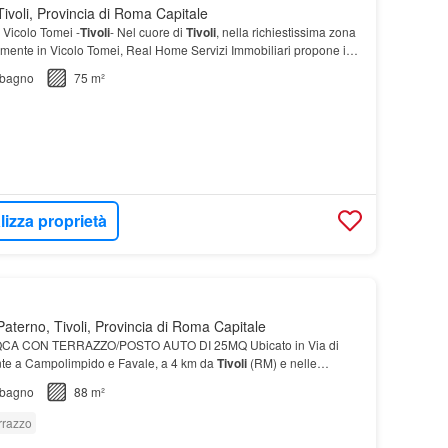
ivoli, Provincia di Roma Capitale
 Vicolo Tomei -
Tivoli
- Nel cuore di
Tivoli
, nella richiestissima zona
amente in Vicolo Tomei, Real Home Servizi Immobiliari propone in
appartamento
posto al pri…
bagno
75 m²
lizza proprietà
aterno, Tivoli, Provincia di Roma Capitale
CA CON TERRAZZO/POSTO AUTO DI 25MQ Ubicato in Via di
ente a Campolimpido e Favale, a 4 km da
Tivoli
(RM) e nelle
bagno
88 m²
rrazzo