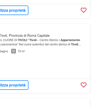
lizza proprietà
ivoli, Provincia di Roma Capitale
L CUORE DI
TIVOLI
! *
Tivoli
– Centro Storico |
Appartamento
ta panoramica* Nel cuore autentico del centro storico di
Tivoli
,
ta un…
bagno
70 m²
lizza proprietà