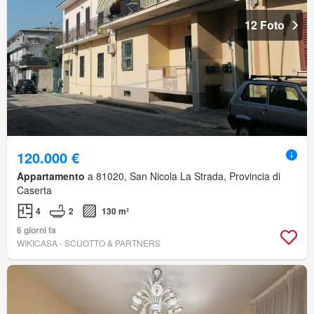
12 Foto
120.000 €
Appartamento
a 81020, San Nicola La Strada, Provincia di
Caserta
4
2
130 m²
6 giorni fa
WIKICASA - SCUOTTO & PARTNERS