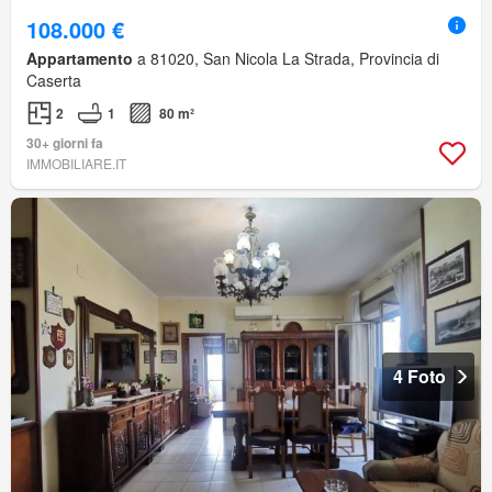
108.000 €
Appartamento
a 81020, San Nicola La Strada, Provincia di
Caserta
2
1
80 m²
30+ giorni fa
IMMOBILIARE.IT
4 Foto