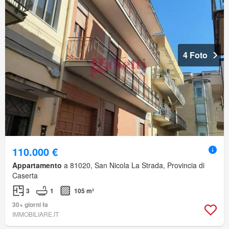
4 Foto
110.000 €
Appartamento
a 81020, San Nicola La Strada, Provincia di
Caserta
3
1
105 m²
30+ giorni fa
IMMOBILIARE.IT