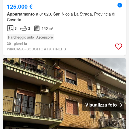
125.000 €
Appartamento
a 81020, San Nicola La Strada, Provincia di
Caserta
3
2
140 m²
Parcheggio auto
Ascensore
30+ giorni fa
WIKICASA - SCUOTTO & PARTNERS
Visualizza foto