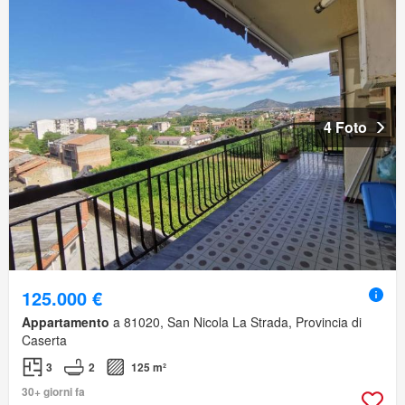
4 Foto
125.000 €
Appartamento
a 81020, San Nicola La Strada, Provincia di
Caserta
3
2
125 m²
30+ giorni fa