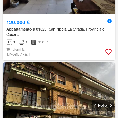
120.000 €
Appartamento
a 81020, San Nicola La Strada, Provincia di
Caserta
3
2
117 m²
30+ giorni fa
IMMOBILIARE.IT
4 Foto