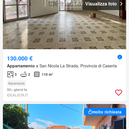
Visualizza foto
130.000 €
Appartamento
a San Nicola La Strada, Provincia di Caserta
3
2
110 m²
Ascensore
30+ giorni fa
IDEALISTA.IT
molto richiesta