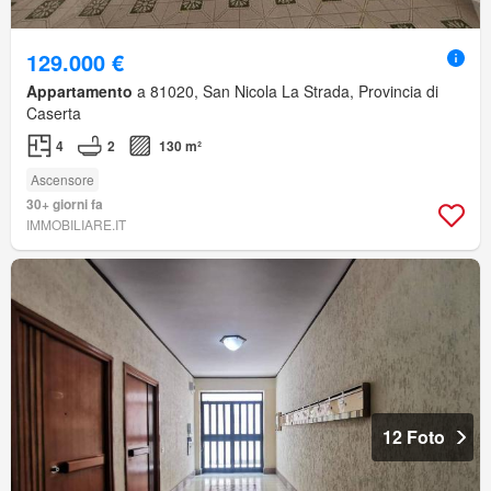
129.000 €
Appartamento
a 81020, San Nicola La Strada, Provincia di
Caserta
4
2
130 m²
Ascensore
30+ giorni fa
IMMOBILIARE.IT
12 Foto