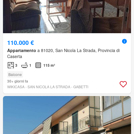
110.000 €
Appartamento
a 81020, San Nicola La Strada, Provincia di
Caserta
3
1
115 m²
Balcone
30+ giorni fa
WIKICASA - SAN NICOLA LA STRADA - GABETTI