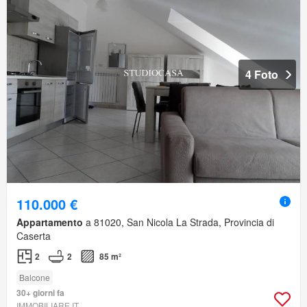
4 Foto
110.000 €
Appartamento
a 81020, San Nicola La Strada, Provincia di
Caserta
2
2
85 m²
Balcone
30+ giorni fa
IMMOBILIARE.IT