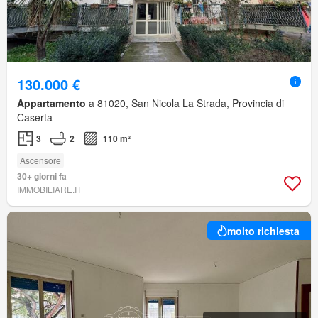
130.000 €
Appartamento
a 81020, San Nicola La Strada, Provincia di
Caserta
3
2
110 m²
Ascensore
30+ giorni fa
IMMOBILIARE.IT
molto richiesta