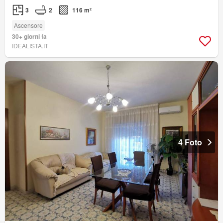
3
2
116 m²
Ascensore
30+ giorni fa
IDEALISTA.IT
4 Foto