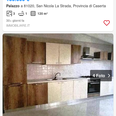
Palazzo
a 81020, San Nicola La Strada, Provincia di Caserta
3
1
120 m²
30+ giorni fa
IMMOBILIARE.IT
4 Foto