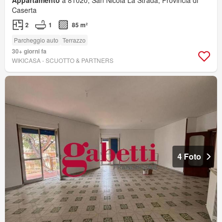
Appartamento
a 81020, San Nicola La Strada, Provincia di
Caserta
2
1
85 m²
Parcheggio auto
Terrazzo
30+ giorni fa
WIKICASA - SCUOTTO & PARTNERS
4 Foto