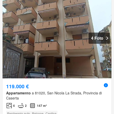
4 Foto
119.000 €
Appartamento
a 81020, San Nicola La Strada, Provincia di
Caserta
4
2
147 m²
Parcheggio auto
Balcone
Cantina