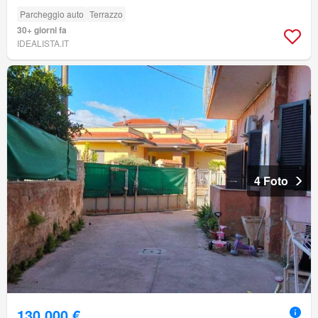
Parcheggio auto
Terrazzo
30+ giorni fa
IDEALISTA.IT
4 Foto
130.000 €