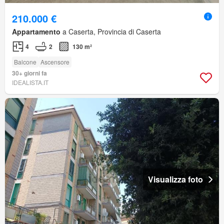
210.000 €
Appartamento
a Caserta, Provincia di Caserta
4
2
130 m²
Balcone
Ascensore
30+ giorni fa
IDEALISTA.IT
Visualizza foto