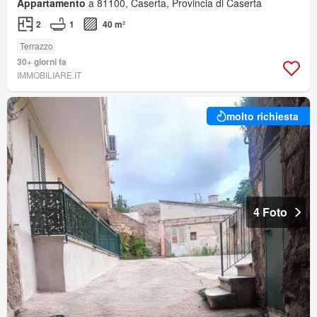
Appartamento
a 81100, Caserta, Provincia di Caserta
2
1
40 m²
Terrazzo
30+ giorni fa
IMMOBILIARE.IT
molto richiesta
4 Foto