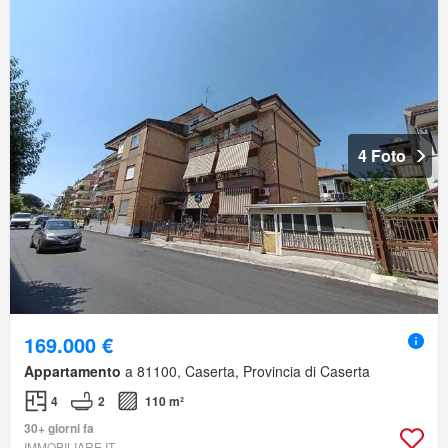
4 Foto
169.000 €
Appartamento
a 81100, Caserta, Provincia di Caserta
4
2
110 m²
30+ giorni fa
IMMOBILIARE.IT