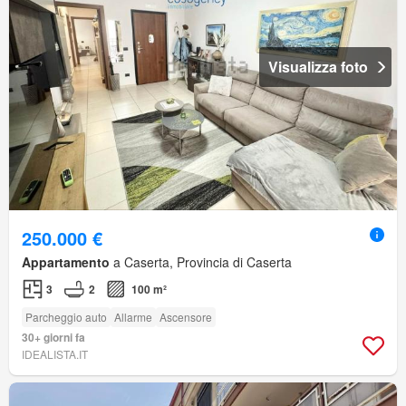
Visualizza foto
250.000 €
Appartamento
a Caserta, Provincia di Caserta
3
2
100 m²
Parcheggio auto
Allarme
Ascensore
30+ giorni fa
IDEALISTA.IT