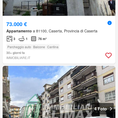
73.000 €
Appartamento
a 81100, Caserta, Provincia di Caserta
3
1
76 m²
Parcheggio auto
Balcone
Cantina
30+ giorni fa
IMMOBILIARE.IT
4 Foto