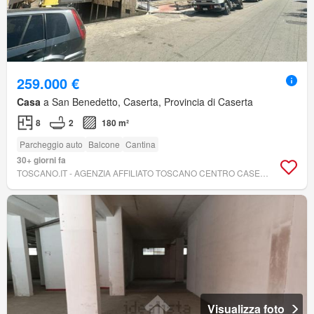
259.000 €
Casa
a San Benedetto, Caserta, Provincia di Caserta
8
2
180 m²
Parcheggio auto
Balcone
Cantina
30+ giorni fa
TOSCANO.IT - AGENZIA AFFILIATO TOSCANO CENTRO CASERTA
Visualizza foto