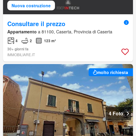
Nuova costruzione
Consultare il prezzo
Appartamento
a 81100, Caserta, Provincia di Caserta
4
2
123 m²
30+ giorni fa
IMMOBILIARE.IT
molto richiesta
4 Foto