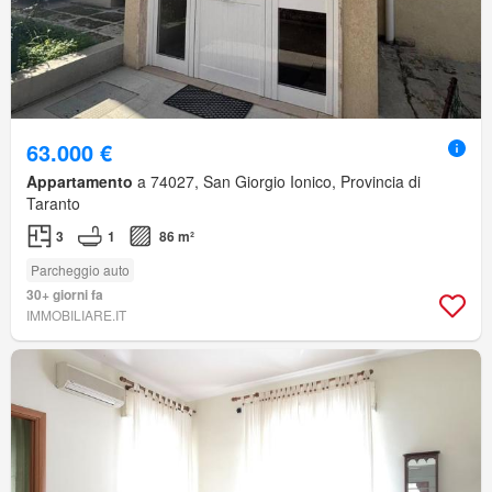
63.000 €
Appartamento
a 74027, San Giorgio Ionico, Provincia di
Taranto
3
1
86 m²
Parcheggio auto
30+ giorni fa
IMMOBILIARE.IT