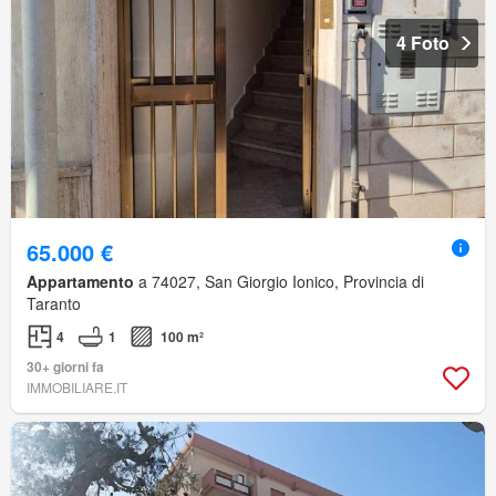
4 Foto
65.000 €
Appartamento
a 74027, San Giorgio Ionico, Provincia di
Taranto
4
1
100 m²
30+ giorni fa
IMMOBILIARE.IT