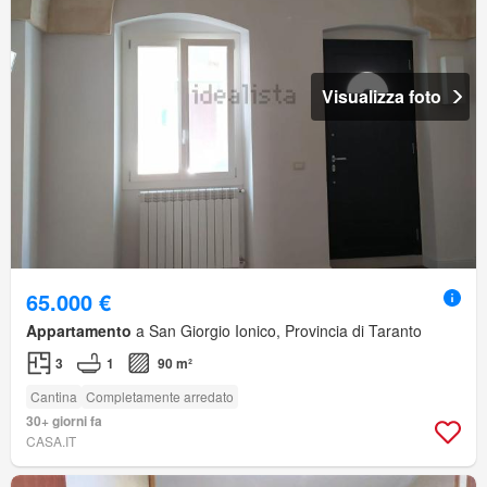
Visualizza foto
65.000 €
Appartamento
a San Giorgio Ionico, Provincia di Taranto
3
1
90 m²
Cantina
Completamente arredato
30+ giorni fa
CASA.IT