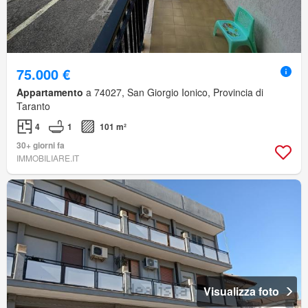
75.000 €
Appartamento
a 74027, San Giorgio Ionico, Provincia di
Taranto
4
1
101 m²
30+ giorni fa
IMMOBILIARE.IT
Visualizza foto