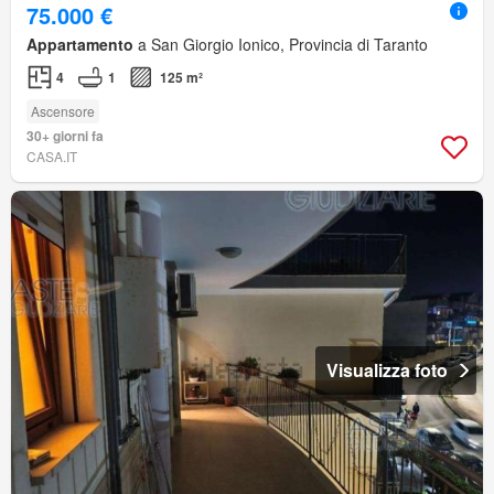
75.000 €
Appartamento
a San Giorgio Ionico, Provincia di Taranto
4
1
125 m²
Ascensore
30+ giorni fa
CASA.IT
Visualizza foto