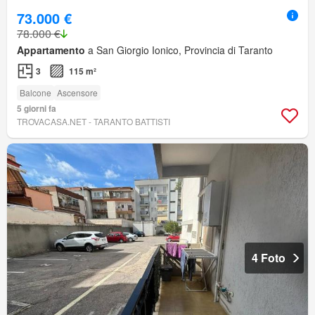
73.000 €
78.000 €
Appartamento
a San Giorgio Ionico, Provincia di Taranto
3
115 m²
Balcone
Ascensore
5 giorni fa
TROVACASA.NET - TARANTO BATTISTI
4 Foto