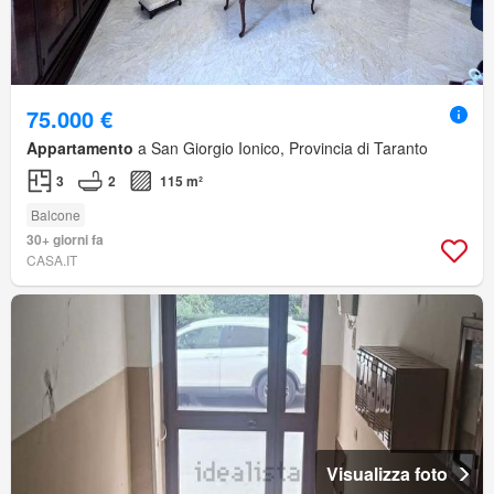
75.000 €
Appartamento
a San Giorgio Ionico, Provincia di Taranto
3
2
115 m²
Balcone
30+ giorni fa
CASA.IT
Visualizza foto