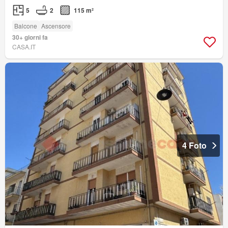
5
2
115 m²
Balcone
Ascensore
30+ giorni fa
CASA.IT
4 Foto