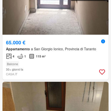
65.000 €
Appartamento
a San Giorgio Ionico, Provincia di Taranto
4
1
115 m²
Balcone
30+ giorni fa
CASA.IT