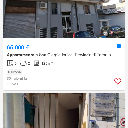
65.000 €
Appartamento
a San Giorgio Ionico, Provincia di Taranto
5
2
125 m²
Balcone
30+ giorni fa
CASA.IT