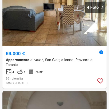
4 Foto
69.000 €
Appartamento
a 74027, San Giorgio Ionico, Provincia di
Taranto
4
1
75 m²
30+ giorni fa
IMMOBILIARE.IT