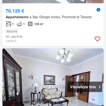
76.125 €
Appartamento
a San Giorgio Ionico, Provincia di Taranto
1
1
100 m²
Balcone
30+ giorni fa
CASA.IT
Visualizza foto