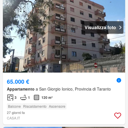
Visualizza foto
65.000 €
Appartamento
a San Giorgio Ionico, Provincia di Taranto
3
1
120 m²
Balcone
Riscaldamento
Ascensore
27 giorni fa
CASA.IT