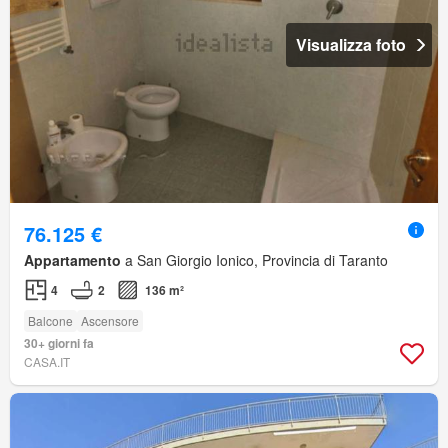
Visualizza foto
76.125 €
Appartamento
a San Giorgio Ionico, Provincia di Taranto
4
2
136 m²
Balcone
Ascensore
30+ giorni fa
CASA.IT