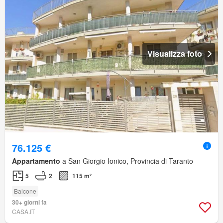
Visualizza foto
76.125 €
Appartamento
a San Giorgio Ionico, Provincia di Taranto
5
2
115 m²
Balcone
30+ giorni fa
CASA.IT