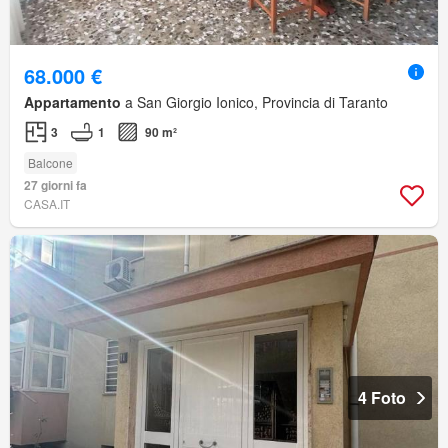
68.000 €
Appartamento
a San Giorgio Ionico, Provincia di Taranto
3
1
90 m²
Balcone
27 giorni fa
CASA.IT
4 Foto