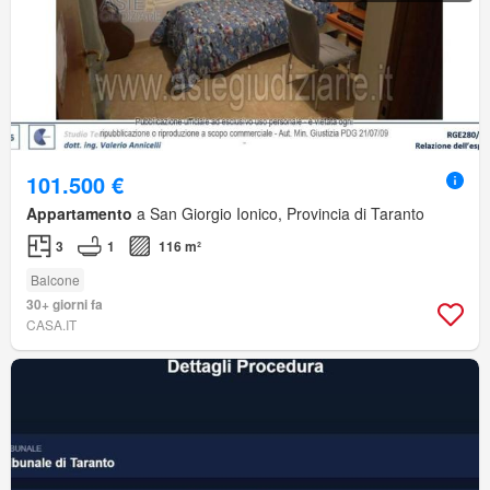
101.500 €
Appartamento
a San Giorgio Ionico, Provincia di Taranto
3
1
116 m²
Balcone
30+ giorni fa
CASA.IT