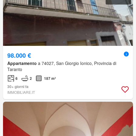
98.000 €
Appartamento
a 74027, San Giorgio Ionico, Provincia di
Taranto
6
2
187 m²
30+ giorni fa
IMMOBILIARE.IT