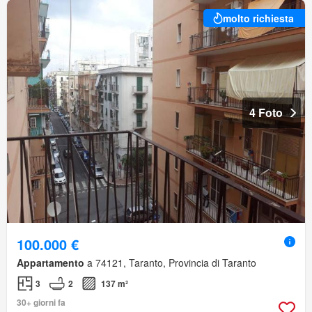
molto richiesta
4 Foto
100.000 €
Appartamento
a 74121, Taranto, Provincia di Taranto
3
2
137 m²
30+ giorni fa