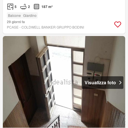
5
2
187 m²
Balcone
Giardino
29 giorni fa
PCASE - COLDWELL BANKER GRUPPO BODINI
Visualizza foto