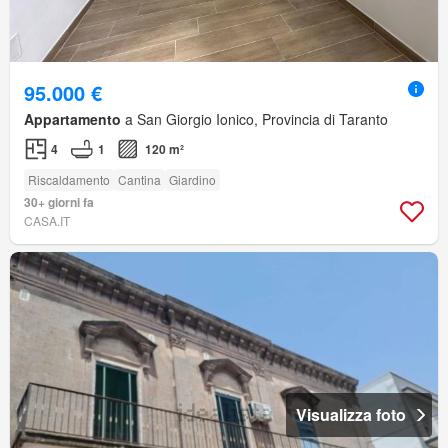
95.000 €
Appartamento
a San Giorgio Ionico, Provincia di Taranto
4
1
120 m²
Riscaldamento
Cantina
Giardino
30+ giorni fa
CASA.IT
Visualizza foto