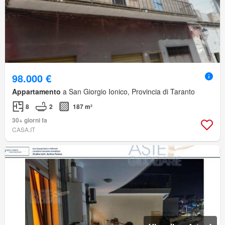
98.000 €
Appartamento
a San Giorgio Ionico, Provincia di Taranto
8
2
187 m²
30+ giorni fa
CASA.IT