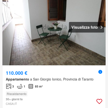
Visualizza foto
110.000 €
Appartamento
a San Giorgio Ionico, Provincia di Taranto
3
1
85 m²
Riscaldamento
30+ giorni fa
CASA.IT