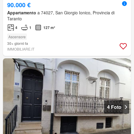
90.000 €
Appartamento
a 74027, San Giorgio Ionico, Provincia di
Taranto
4
1
127 m²
Ascensore
30+ giorni fa
IMMOBILIARE.IT
4 Foto