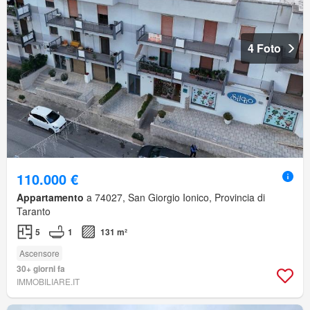
4 Foto
110.000 €
Appartamento
a 74027, San Giorgio Ionico, Provincia di
Taranto
5
1
131 m²
Ascensore
30+ giorni fa
IMMOBILIARE.IT