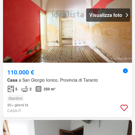
Visualizza foto
110.000 €
Casa
a San Giorgio Ionico, Provincia di Taranto
5
2
250 m²
Giardino
30+ giorni fa
CASA.IT