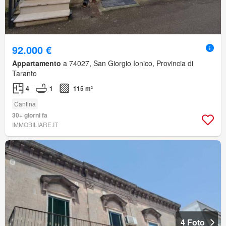
92.000 €
Appartamento
a 74027, San Giorgio Ionico, Provincia di
Taranto
4
1
115 m²
Cantina
30+ giorni fa
IMMOBILIARE.IT
4 Foto