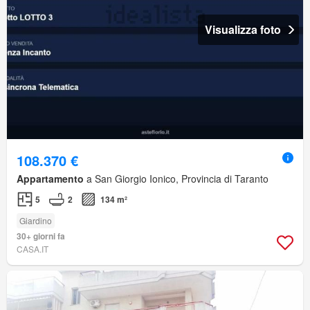
Visualizza foto
108.370 €
Appartamento
a San Giorgio Ionico, Provincia di Taranto
5
2
134 m²
Giardino
30+ giorni fa
CASA.IT