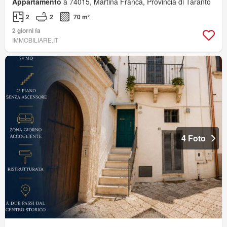
Appartamento
a 74015, Martina Franca, Provincia di Taranto
2
2
70 m²
2 giorni fa
IMMOBILIARE.IT
4 Foto