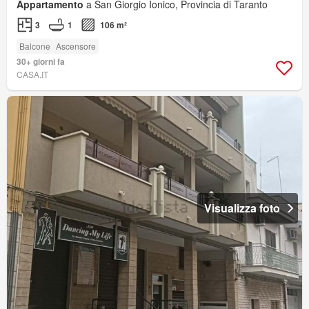
Appartamento
a San Giorgio Ionico, Provincia di Taranto
3
1
106 m²
Balcone
Ascensore
30+ giorni fa
CASA.IT
Visualizza foto