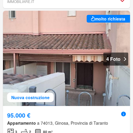
IMMOBILIARE.IT
molto richiesta
4 Foto
Nuova costruzione
95.000 €
Appartamento
a 74013, Ginosa, Provincia di Taranto
3
2
80 m²