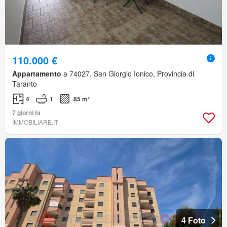
110.000 €
Appartamento
a 74027, San Giorgio Ionico, Provincia di
Taranto
4
1
85 m²
7 giorni fa
IMMOBILIARE.IT
4 Foto