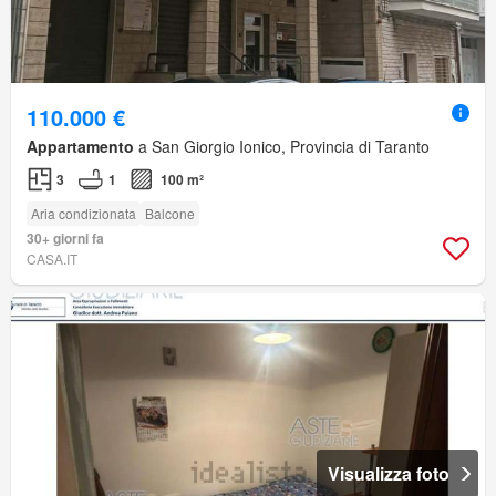
110.000 €
Appartamento
a San Giorgio Ionico, Provincia di Taranto
3
1
100 m²
Aria condizionata
Balcone
30+ giorni fa
CASA.IT
Visualizza foto