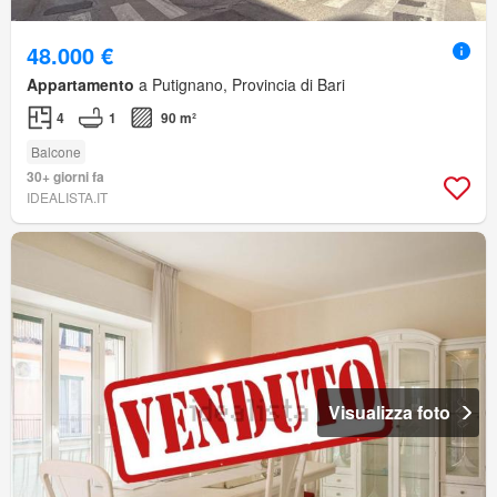
48.000 €
Appartamento
a Putignano, Provincia di Bari
4
1
90 m²
Balcone
30+ giorni fa
IDEALISTA.IT
Visualizza foto