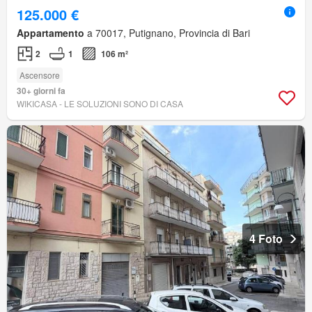
125.000 €
Appartamento
a 70017, Putignano, Provincia di Bari
2
1
106 m²
Ascensore
30+ giorni fa
WIKICASA - LE SOLUZIONI SONO DI CASA
4 Foto