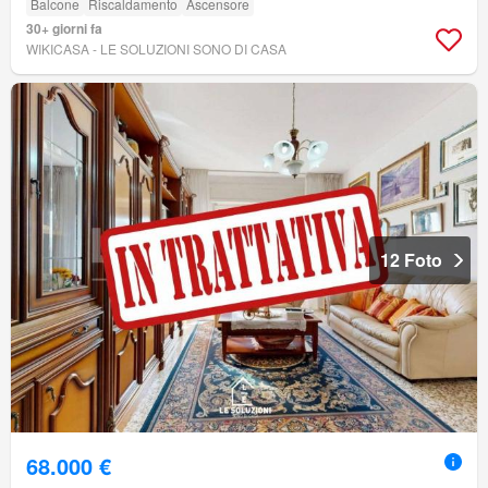
Balcone
Riscaldamento
Ascensore
30+ giorni fa
WIKICASA - LE SOLUZIONI SONO DI CASA
12 Foto
68.000 €