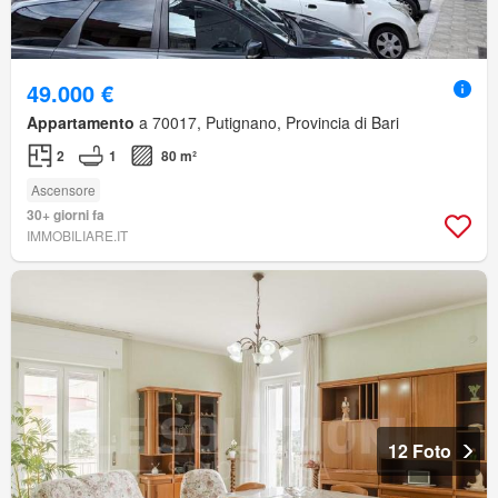
49.000 €
Appartamento
a 70017, Putignano, Provincia di Bari
2
1
80 m²
Ascensore
30+ giorni fa
IMMOBILIARE.IT
12 Foto