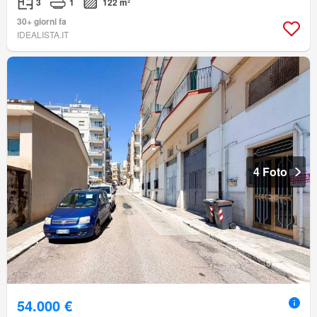
3
1
122 m²
30+ giorni fa
IDEALISTA.IT
4 Foto
54.000 €