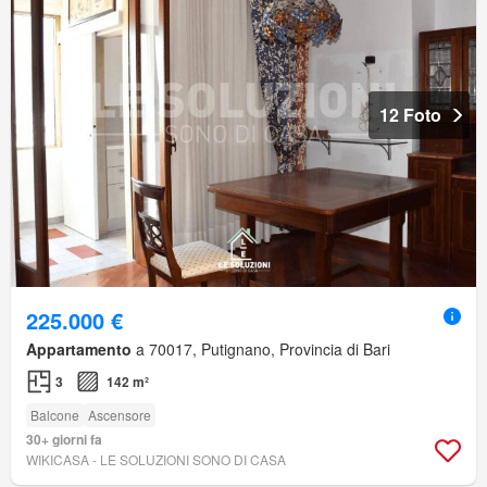
12 Foto
225.000 €
Appartamento
a 70017, Putignano, Provincia di Bari
3
142 m²
Balcone
Ascensore
30+ giorni fa
WIKICASA - LE SOLUZIONI SONO DI CASA