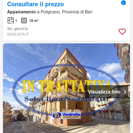
Consultare il prezzo
Appartamento
a Putignano, Provincia di Bari
1
18 m²
30+ giorni fa
IDEALISTA.IT
Visualizza foto