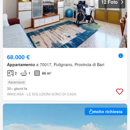
12 Foto
68.000 €
Appartamento
a 70017, Putignano, Provincia di Bari
2
1
66 m²
Ascensore
30+ giorni fa
WIKICASA - LE SOLUZIONI SONO DI CASA
molto richiesta