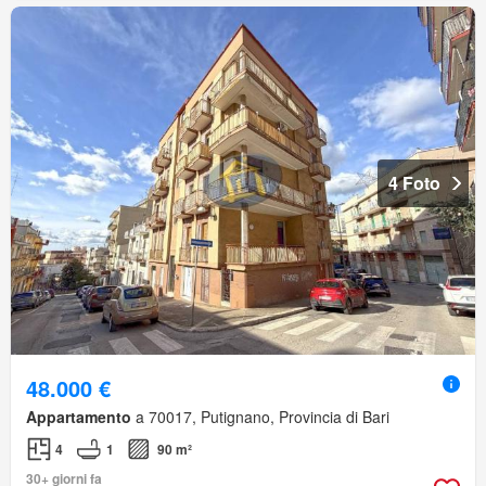
4 Foto
48.000 €
Appartamento
a 70017, Putignano, Provincia di Bari
4
1
90 m²
30+ giorni fa