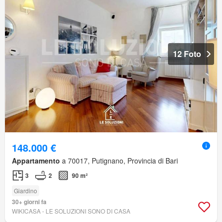
12 Foto
148.000 €
Appartamento
a 70017, Putignano, Provincia di Bari
3
2
90 m²
Giardino
30+ giorni fa
WIKICASA - LE SOLUZIONI SONO DI CASA