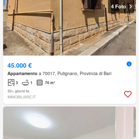
4 Foto
45.000 €
Appartamento
a 70017, Putignano, Provincia di Bari
3
1
70 m²
30+ giorni fa
IMMOBILIARE.IT