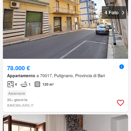
4 Foto
78.000 €
Appartamento
a 70017, Putignano, Provincia di Bari
4
1
120 m²
Ascensore
30+ giorni fa
IMMOBILIARE.IT