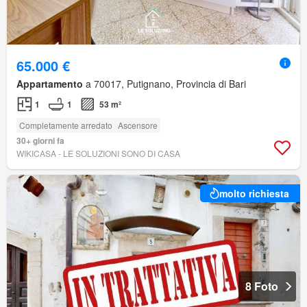
65.000 €
Appartamento
a 70017, Putignano, Provincia di Bari
1
1
53 m²
Completamente arredato
Ascensore
30+ giorni fa
WIKICASA - LE SOLUZIONI SONO DI CASA
molto richiesta
8 Foto