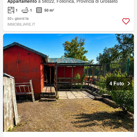
Appartamento
a 58022, Follonica, Provincia di Grosseto
1
1
50 m²
30+ giorni fa
IMMOBILIARE.IT
4 Foto