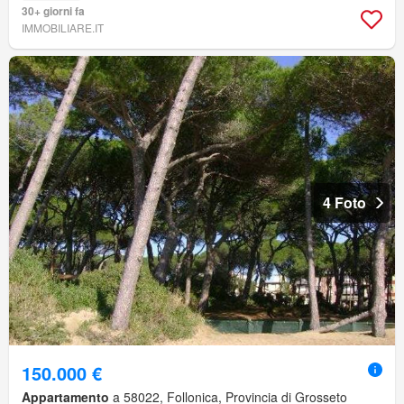
30+ giorni fa
IMMOBILIARE.IT
4 Foto
150.000 €
Appartamento
a 58022, Follonica, Provincia di Grosseto