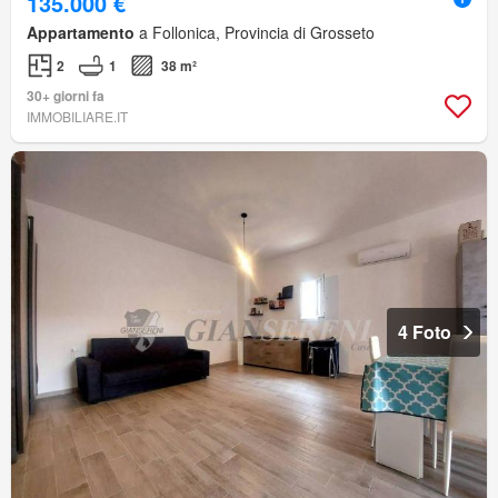
135.000 €
Appartamento
a Follonica, Provincia di Grosseto
2
1
38 m²
30+ giorni fa
IMMOBILIARE.IT
4 Foto