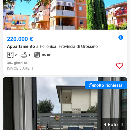
220.000 €
Appartamento
a Follonica, Provincia di Grosseto
2
1
35 m²
30+ giorni fa
IMMOBILIARE.IT
molto richiesta
4 Foto