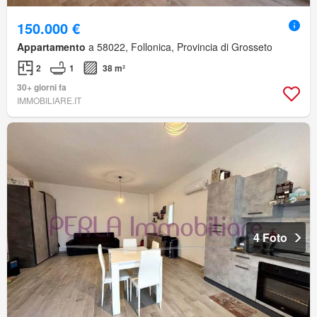
150.000 €
Appartamento
a 58022, Follonica, Provincia di Grosseto
2
1
38 m²
30+ giorni fa
IMMOBILIARE.IT
4 Foto