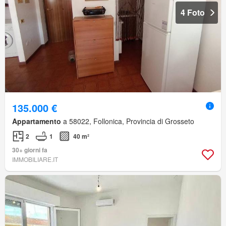
4 Foto
135.000 €
Appartamento
a 58022, Follonica, Provincia di Grosseto
2
1
40 m²
30+ giorni fa
IMMOBILIARE.IT