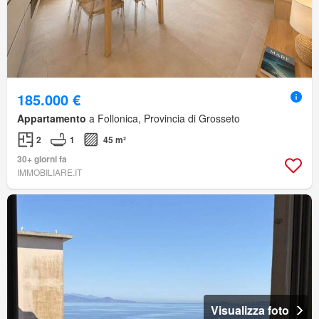
185.000 €
Appartamento
a Follonica, Provincia di Grosseto
2
1
45 m²
30+ giorni fa
IMMOBILIARE.IT
Visualizza foto