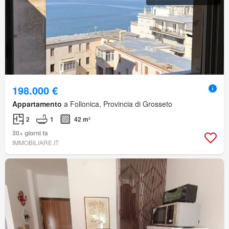
198.000 €
Appartamento
a Follonica, Provincia di Grosseto
2
1
42 m²
30+ giorni fa
IMMOBILIARE.IT