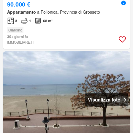
90.000 €
Appartamento
a Follonica, Provincia di Grosseto
3
1
68 m²
Giardino
30+ giorni fa
IMMOBILIARE.IT
Visualizza foto