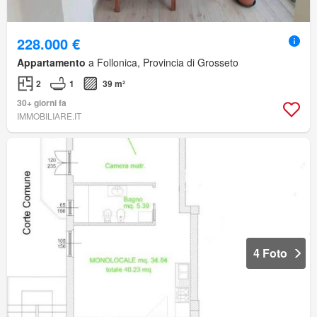
228.000 €
Appartamento
a Follonica, Provincia di Grosseto
2
1
39 m²
30+ giorni fa
IMMOBILIARE.IT
4 Foto