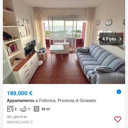
4 Foto
189.000 €
Appartamento
a Follonica, Provincia di Grosseto
2
1
39 m²
30+ giorni fa
IMMOBILIARE.IT