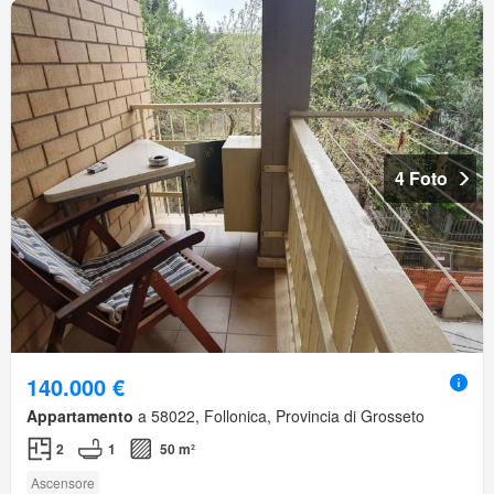
4 Foto
140.000 €
Appartamento
a 58022, Follonica, Provincia di Grosseto
2
1
50 m²
Ascensore