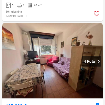
3
1
45 m²
30+ giorni fa
IMMOBILIARE.IT
4 Foto