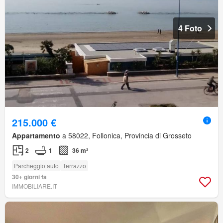
4 Foto
215.000 €
Appartamento
a 58022, Follonica, Provincia di Grosseto
2
1
36 m²
Parcheggio auto
Terrazzo
30+ giorni fa
IMMOBILIARE.IT