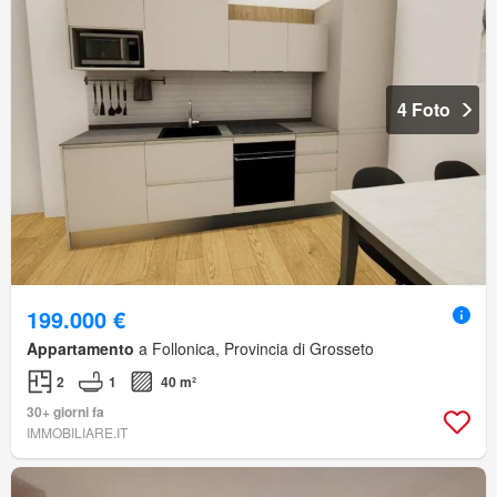
4 Foto
199.000 €
Appartamento
a Follonica, Provincia di Grosseto
2
1
40 m²
30+ giorni fa
IMMOBILIARE.IT