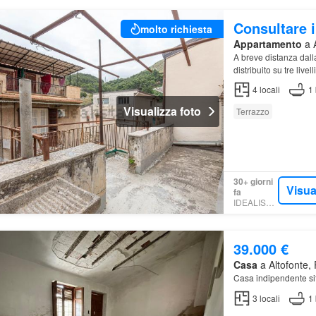
Consultare i
molto richiesta
Appartamento
a A
A breve distanza dall
distribuito su tre live
4
locali
1
Visualizza foto
Terrazzo
30+ giorni
Visua
fa
IDEALISTA.IT
39.000 €
Casa
a Altofonte, 
Casa indipendente sit
3
locali
1