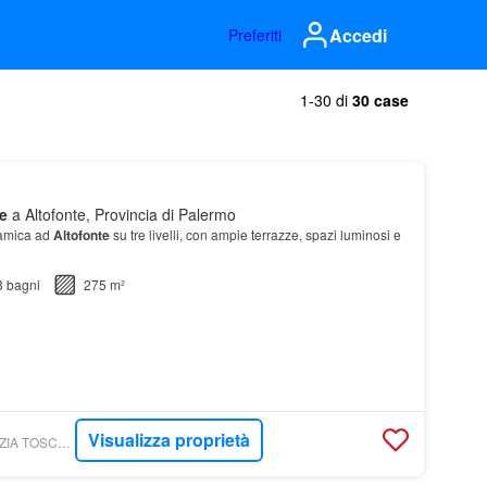
Accedi
Preferiti
1-30 di
30 case
e
a Altofonte, Provincia di Palermo
amica ad
Altofonte
su tre livelli, con ampie terrazze, spazi luminosi e
3
bagni
275 m²
Visualizza proprietà
TOSCANO.IT - AGENZIA TOSCANO S.P.A. POLITEAMA CENTRO STORICO ADDAURA