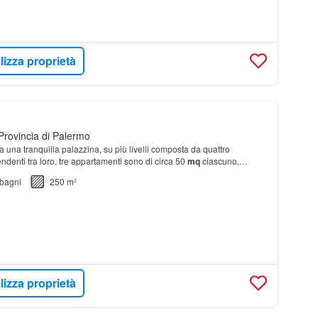
lizza proprietà
Provincia di Palermo
 una tranquilla palazzina, su più livelli composta da quattro
ndenti tra loro, tre appartamenti sono di circa 50
mq
ciascuno,
o troviamo un vano di circa 25
mq
co…
bagni
250 m²
lizza proprietà