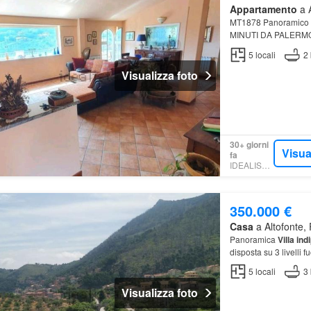
Appartamento
a A
MT1878 Panoramico 
MINUTI DA PALERMO
5
locali
2
Visualizza foto
30+ giorni
Visua
fa
IDEALISTA.IT
350.000 €
Casa
a Altofonte, 
Panoramica
Villa in
disposta su 3 livelli f
5
locali
3
Visualizza foto