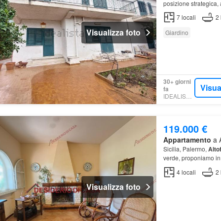
posizione strategica, 
panorama mozzafiato,
7
locali
2
Visualizza foto
Giardino
30+ giorni
Visua
fa
IDEALISTA.IT
119.000 €
Appartamento
a A
Sicilia, Palermo,
Alto
verde, proponiamo in
una elegante costru
4
locali
2
Visualizza foto