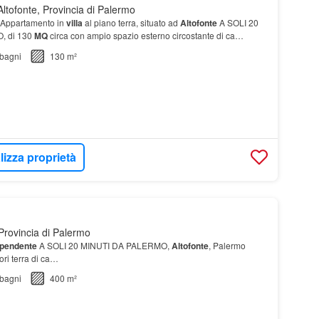
ltofonte, Provincia di Palermo
Appartamento in
villa
al piano terra, situato ad
Altofonte
A SOLI 20
, di 130
MQ
circa con ampio spazio esterno circostante di ca…
bagni
130 m²
lizza proprietà
Provincia di Palermo
dipendente
A SOLI 20 MINUTI DA PALERMO,
Altofonte
, Palermo
uori terra di ca…
bagni
400 m²