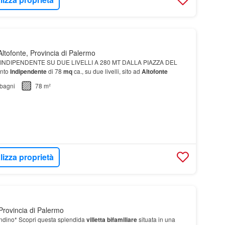
ltofonte, Provincia di Palermo
 INDIPENDENTE SU DUE LIVELLI A 280 MT DALLA PIAZZA DEL
nto
Indipendente
di 78
mq
ca., su due livelli, sito ad
Altofonte
bagni
78 m²
lizza proprietà
Provincia di Palermo
andino* Scopri questa splendida
villetta bifamiliare
situata in una