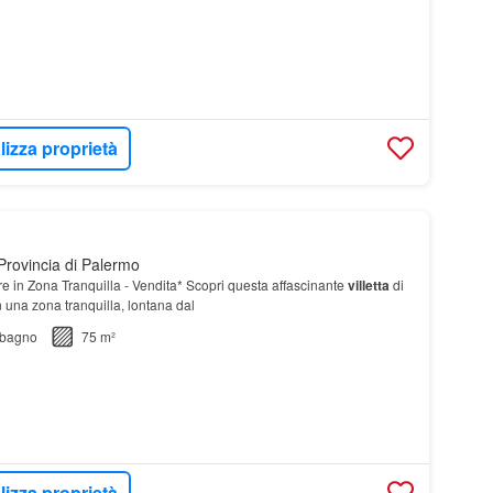
lizza proprietà
Provincia di Palermo
re in Zona Tranquilla - Vendita* Scopri questa affascinante
villetta
di
in una zona tranquilla, lontana dal
bagno
75 m²
lizza proprietà