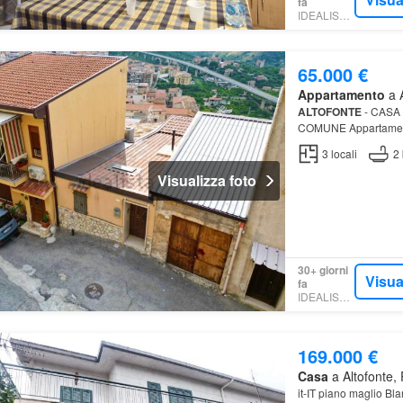
fa
IDEALISTA.IT
65.000 €
Appartamento
a A
ALTOFONTE
- CASA
COMUNE Appartame
3
locali
2
Visualizza foto
30+ giorni
Visua
fa
IDEALISTA.IT
169.000 €
Casa
a Altofonte, 
it-IT piano maglio Bl