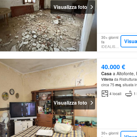
Visualizza foto
30+ giorni
Visua
fa
IDEALISTA.IT
40.000 €
Casa
a Altofonte, 
Villetta
da Ristruttura
circa 75
mq
, situata 
4
locali
1
Visualizza foto
30+ giorni
Visua