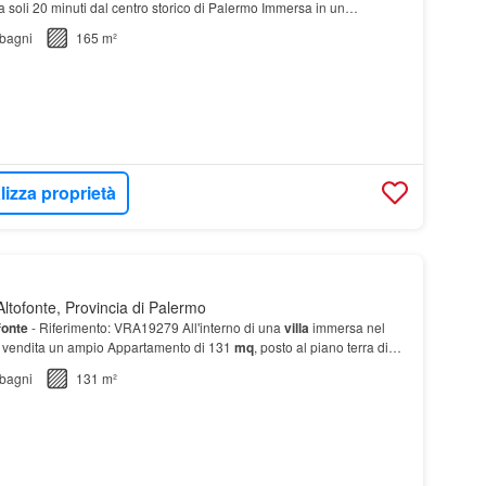
a soli 20 minuti dal centro storico di Palermo Immersa in un
 questa casa offre un giardino di…
bagni
165 m²
lizza proprietà
ltofonte, Provincia di Palermo
fonte
- Riferimento: VRA19279 All'interno di una
villa
immersa nel
 vendita un ampio Appartamento di 131
mq
, posto al piano terra di
zione
bifamiliare
di due l…
bagni
131 m²