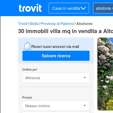
Case in vendita
Trovit
Sicilia
Provincia di Palermo
Altofonte
30 immobili villa mq in vendita a Alt
Ricevi nuovi annunci via mail
Salvare ricerca
Ordina per
Attinenza
Prezzo
Nessun minimo