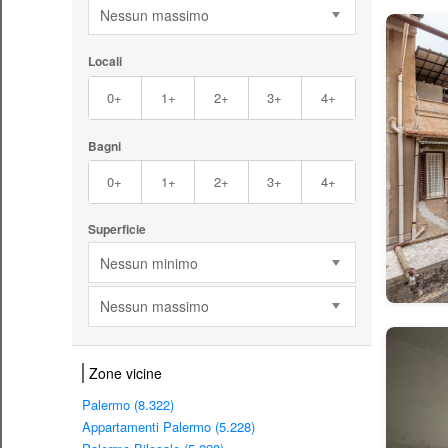
Nessun massimo
Locali
0+
1+
2+
3+
4+
Bagni
0+
1+
2+
3+
4+
Superficie
Nessun minimo
Nessun massimo
Zone vicine
Palermo (8.322)
Appartamenti Palermo (5.228)