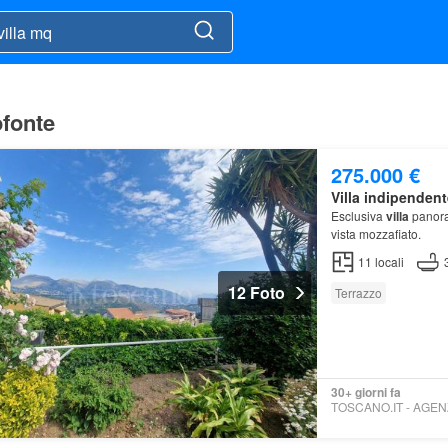
ofonte
275.000 €
Villa indipendent
Esclusiva
villa
panor
vista mozzafiato.
11
locali
12 Foto
Terrazzo
30+ giorni fa