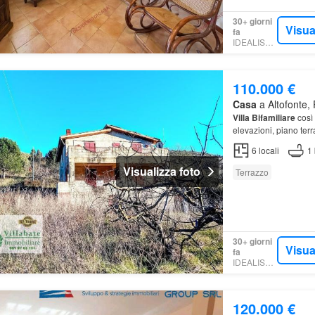
30+ giorni
Visua
fa
IDEALISTA.IT
110.000 €
Casa
a Altofonte, 
Villa Bifamiliare
così 
elevazioni, piano terr
ambiente da tramezza
6
locali
1
Visualizza foto
Terrazzo
30+ giorni
Visua
fa
IDEALISTA.IT
120.000 €