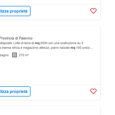
lizza proprietà
Provincia di Palermo
disposta: Lotto di terra di
mq
2000 con una costruzione su 3
a riserva idrica e magazzino attrezzi, piano rialzato
mq
100 unico
re con servicio e terrazzo, pian…
bagno
270 m²
lizza proprietà