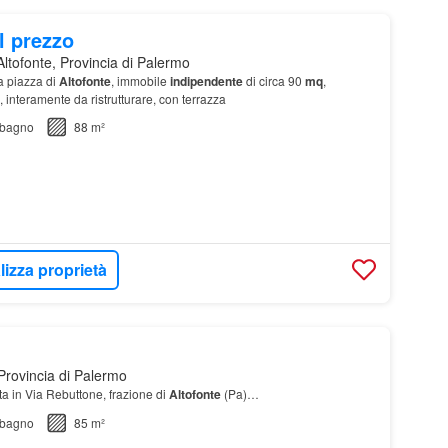
l prezzo
ltofonte, Provincia di Palermo
a piazza di
Altofonte
, immobile
indipendente
di circa 90
mq
,
lli, interamente da ristrutturare, con terrazza
bagno
88 m²
lizza proprietà
Provincia di Palermo
a in Via Rebuttone, frazione di
Altofonte
(Pa)…
bagno
85 m²