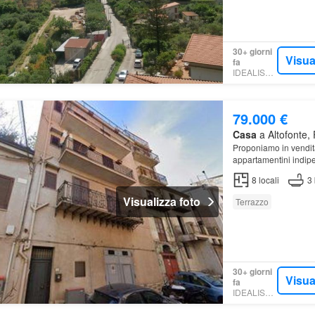
30+ giorni
Visua
fa
IDEALISTA.IT
79.000 €
Casa
a Altofonte, 
Proponiamo in vendita
appartamentini indipe
mentre al quarto pian
8
locali
3
Visualizza foto
Terrazzo
30+ giorni
Visua
fa
IDEALISTA.IT