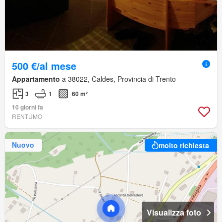
500 €/al mese
Appartamento
a 38022, Caldes, Provincia di Trento
3
1
60 m²
10 giorni fa
RENTUMO
Nuovo
molto richiesta
Visualizza foto