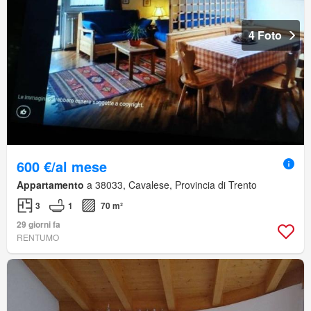
4 Foto
600 €/al mese
Appartamento
a 38033, Cavalese, Provincia di Trento
3
1
70 m²
29 giorni fa
RENTUMO