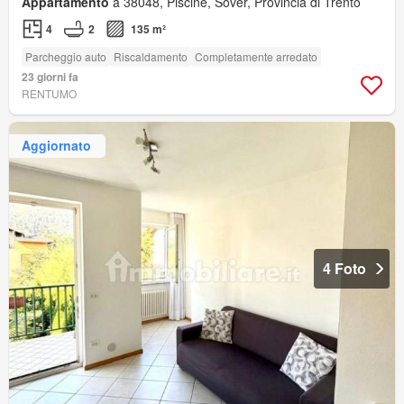
Appartamento
a 38048, Piscine, Sover, Provincia di Trento
4
2
135 m²
Parcheggio auto
Riscaldamento
Completamente arredato
23 giorni fa
RENTUMO
Aggiornato
4 Foto