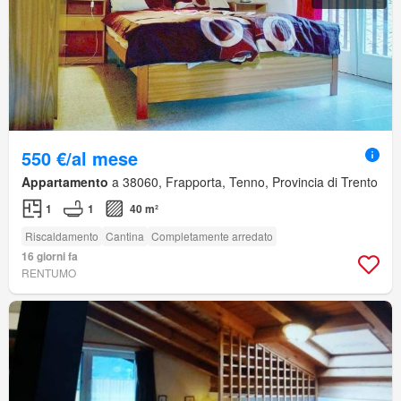
550 €/al mese
Appartamento
a 38060, Frapporta, Tenno, Provincia di Trento
1
1
40 m²
Riscaldamento
Cantina
Completamente arredato
16 giorni fa
RENTUMO