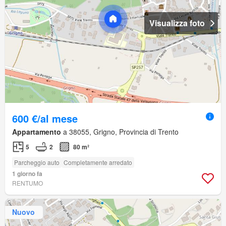
Visualizza foto
600 €/al mese
Appartamento
a 38055, Grigno, Provincia di Trento
5
2
80 m²
Parcheggio auto
Completamente arredato
1 giorno fa
RENTUMO
Nuovo