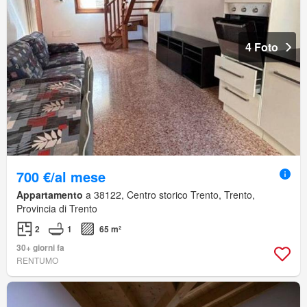
4 Foto
700 €/al mese
Appartamento
a 38122, Centro storico Trento, Trento,
Provincia di Trento
2
1
65 m²
30+ giorni fa
RENTUMO