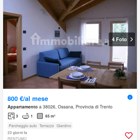
4 Foto
800 €/al mese
Appartamento
a 38026, Ossana, Provincia di Trento
3
1
65 m²
Parcheggio auto
Terrazzo
Giardino
23 giorni fa
RENTUMO