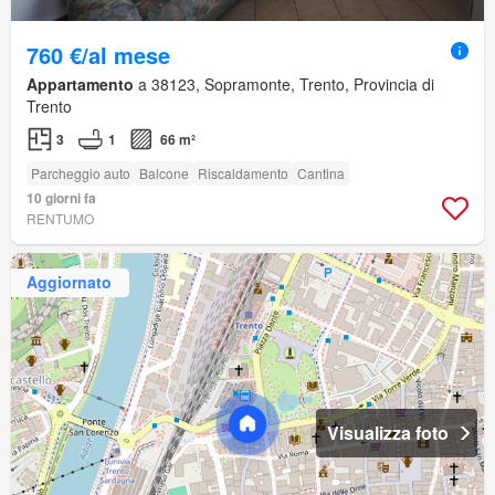
760 €/al mese
Appartamento
a 38123, Sopramonte, Trento, Provincia di
Trento
3
1
66 m²
Parcheggio auto
Balcone
Riscaldamento
Cantina
10 giorni fa
RENTUMO
Aggiornato
Visualizza foto