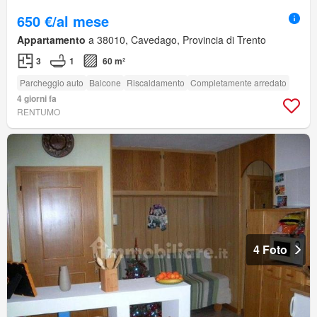
650 €/al mese
Appartamento
a 38010, Cavedago, Provincia di Trento
3
1
60 m²
Parcheggio auto
Balcone
Riscaldamento
Completamente arredato
4 giorni fa
RENTUMO
4 Foto