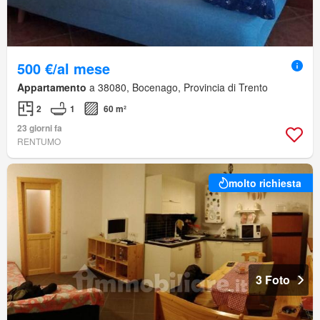
500 €/al mese
Appartamento
a 38080, Bocenago, Provincia di Trento
2
1
60 m²
23 giorni fa
RENTUMO
molto richiesta
3 Foto