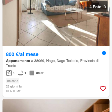
4 Foto
800 €/al mese
Appartamento
a 38069, Nago, Nago-Torbole, Provincia di
Trento
3
1
80 m²
Balcone
23 giorni fa
RENTUMO