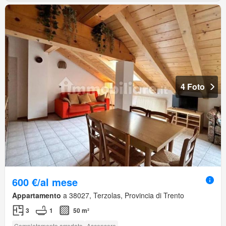
4 Foto
600 €/al mese
Appartamento
a 38027, Terzolas, Provincia di Trento
3
1
50 m²
Completamente arredato
Ascensore