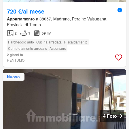
720 €/al mese
Appartamento
a 38057, Madrano, Pergine Valsugana,
Provincia di Trento
2
1
59 m²
Parcheggio auto
Cucina arredata
Riscaldamento
Completamente arredato
Ascensore
2 giorni fa
RENTUMO
Nuovo
4 Foto