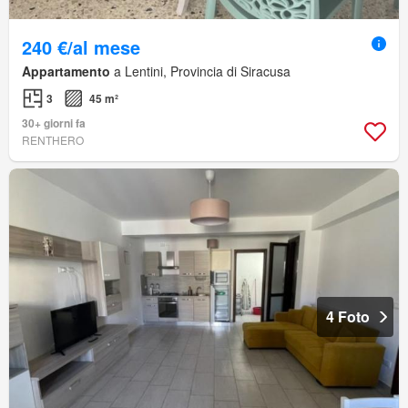
240 €/al mese
Appartamento
a Lentini, Provincia di Siracusa
3
45 m²
30+ giorni fa
RENTHERO
4 Foto