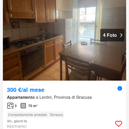
4 Foto
300 €/al mese
Appartamento
a Lentini, Provincia di Siracusa
3
70 m²
Completamente arredato
Terrazzo
30+ giorni fa
RENTHERO