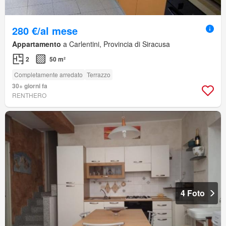
280 €/al mese
Appartamento
a Carlentini, Provincia di Siracusa
2
50 m²
Completamente arredato
Terrazzo
30+ giorni fa
RENTHERO
4 Foto