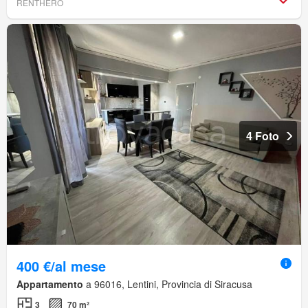
RENTHERO
4 Foto
400 €/al mese
Appartamento
a 96016, Lentini, Provincia di Siracusa
3
70 m²