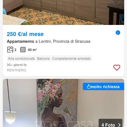
250 €/al mese
Appartamento
a Lentini, Provincia di Siracusa
2
40 m²
Aria condizionata
Balcone
Completamente arredato
30+ giorni fa
RENTHERO
molto richiesta
4 Foto