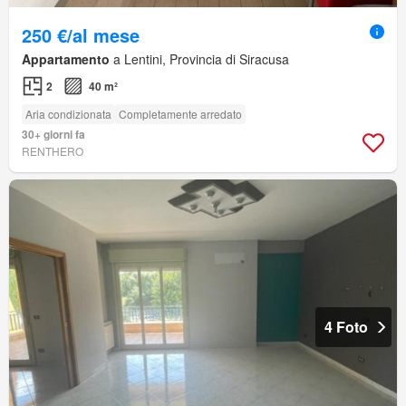
250 €/al mese
Appartamento
a Lentini, Provincia di Siracusa
2
40 m²
Aria condizionata
Completamente arredato
30+ giorni fa
RENTHERO
4 Foto