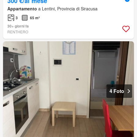
300 €/al mese
Appartamento
a Lentini, Provincia di Siracusa
3
65 m²
30+ giorni fa
RENTHERO
4 Foto