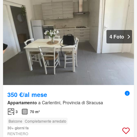
4 Foto
350 €/al mese
Appartamento
a Carlentini, Provincia di Siracusa
3
70 m²
Balcone
Completamente arredato
30+ giorni fa
RENTHERO