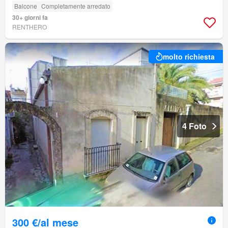
Balcone
Completamente arredato
30+ giorni fa
RENTHERO
molto richiesta
4 Foto
300 €/al mese