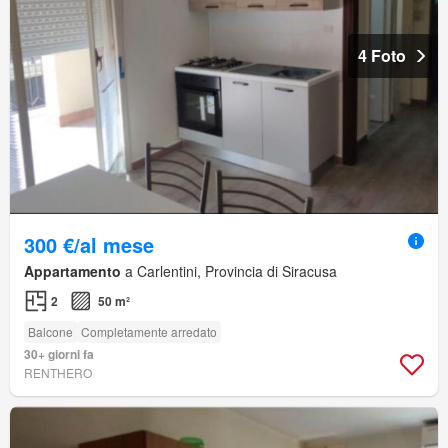
4 Foto
300 €/al mese
Appartamento
a Carlentini, Provincia di Siracusa
2
50 m²
Balcone
Completamente arredato
30+ giorni fa
RENTHERO