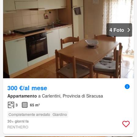
4 Foto
300 €/al mese
Appartamento
a Carlentini, Provincia di Siracusa
3
65 m²
Completamente arredato
Giardino
30+ giorni fa
RENTHERO