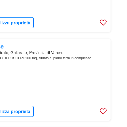
lizza proprietà
se
ate, Gallarate, Provincia di Varese
NO/DEPOSITO
di
100 mq, situato al piano terra in complesso
lizza proprietà