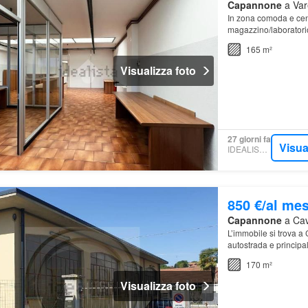
Capannone
a Var
In zona comoda e cen
magazzino/laboratorio
165 m²
Visualizza foto
27 giorni fa
Visua
IDEALISTA.IT
850 €/al me
Capannone
a Cav
L’immobile si trova a
autostrada e principal
170 m²
Visualizza foto