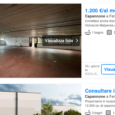
1.200 €/al 
Capannone
a Fer
Contattaci anche tram
Vicinanze Malpensa A
deposito…
1
bagno
Visualizza foto
30+ giorni
Visua
fa
IDEALISTA.IT
Consultare i
Capannone
a Fer
Proponiamo in locazio
13.300 ca. di capanno
ca…
3
bagni
1