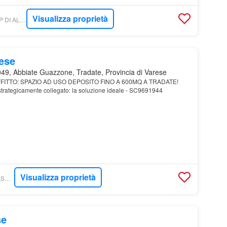
Visualizza proprietà
BAKECA - AC GROUP DI ALMERICO CESARE
mese
49, Abbiate Guazzone, Tradate, Provincia di Varese
FITTO: SPAZIO AD USO DEPOSITO FINO A 600MQ A TRADATE!
e strategicamente collegato: la soluzione ideale - SC9691944
Visualizza proprietà
PCASE - MASTERCASA - TRADATE -
se