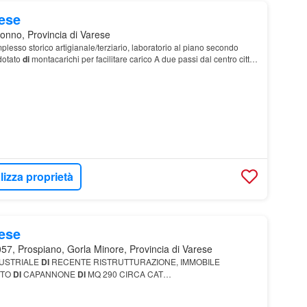
mese
onno, Provincia di Varese
sso storico artigianale/terziario, laboratorio al piano secondo
 dotato
di
montacarichi per facilitare carico A due passi dal centro città,
zi e parcheggi riser…
lizza proprietà
mese
57, Prospiano, Gorla Minore, Provincia di Varese
DUSTRIALE
DI
RECENTE RISTRUTTURAZIONE, IMMOBILE
TTO
DI
CAPANNONE
DI
MQ 290 CIRCA CAT…