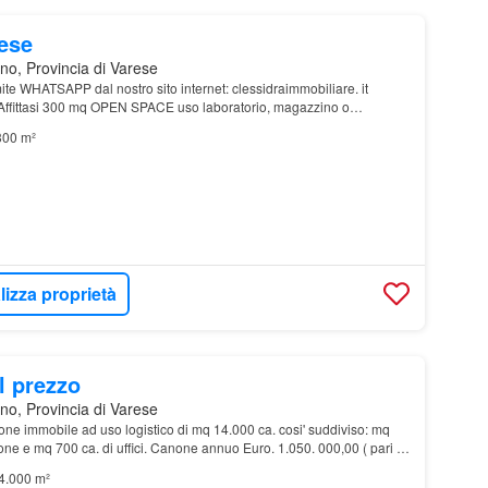
mese
no, Provincia di Varese
ite WHATSAPP dal nostro sito internet: clessidraimmobiliare. it
ffittasi 300 mq OPEN SPACE uso laboratorio, magazzino o
300 m²
lizza proprietà
l prezzo
no, Provincia di Varese
ne immobile ad uso logistico di mq 14.000 ca. cosi' suddiviso: mq
ne e mq 700 ca. di uffici. Canone annuo Euro. 1.050. 000,00 ( pari a
4.000 m²