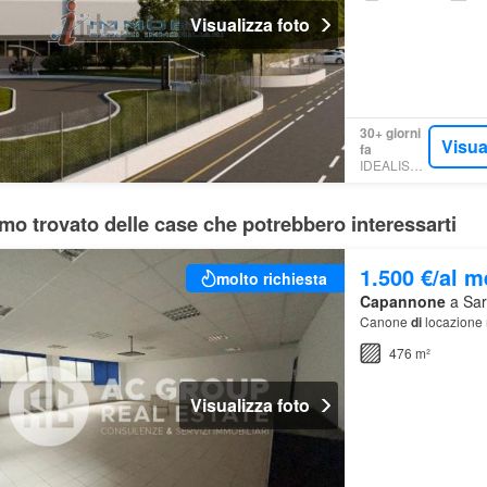
Visualizza foto
30+ giorni
Visua
fa
IDEALISTA.IT
mo trovato delle case che potrebbero interessarti
1.500 €/al 
molto richiesta
Capannone
a Sar
Canone
di
locazione 
476 m²
Visualizza foto