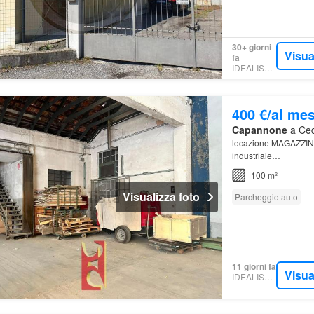
30+ giorni
Visua
fa
IDEALISTA.IT
400 €/al me
Capannone
a Cedr
locazione MAGAZZI
industriale…
100 m²
Visualizza foto
Parcheggio auto
11 giorni fa
Visua
IDEALISTA.IT