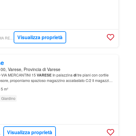
Visualizza proprietà
COMMERCIALI - DAMA REAL ESTARE SRL
se
00, Varese, Provincia di Varese
 VIA MERCANTINI 15
VARESE
In palazzina
di
tre piani con cortile
sore, proponiamo spazioso magazzino accatastato C/2 Il magazzino
ituato al piano interrato ed è compost…
15 m²
Giardino
Visualizza proprietà
 GROUP