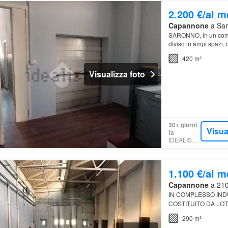
2.200 €/al 
Capannone
a Sar
SARONNO, in un comple
diviso in ampi spazi,
dotato
di
tutti i servi
420 m²
Visualizza foto
30+ giorni
Visua
fa
IDEALISTA.IT
1.100 €/al 
Capannone
a 210
IN COMPLESSO IN
COSTITUITO DA LO
290 m²