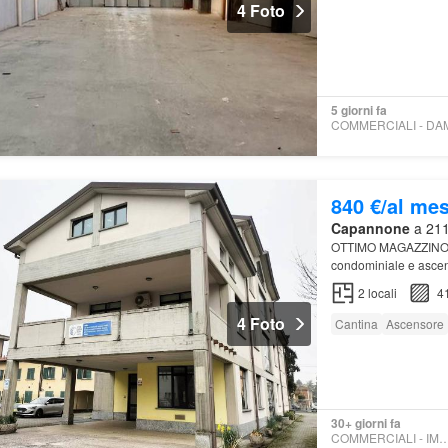
4 Foto
5 giorni fa
840 €/al me
Capannone
a 211
OTTIMO MAGAZZINO
condominiale e ascen
è
di
circa 415 mq, è s
2
locali
4
4 Foto
Cantina
Ascensore
30+ giorni fa
COMMERCIALI - IMMO