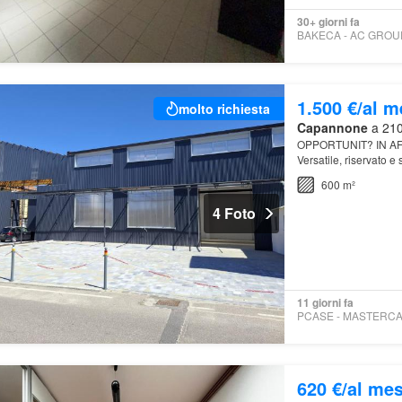
30+ giorni fa
1.500 €/al 
molto richiesta
Capannone
a 210
OPPORTUNIT? IN AF
Versatile, riservato 
600 m²
4 Foto
11 giorni fa
620 €/al me