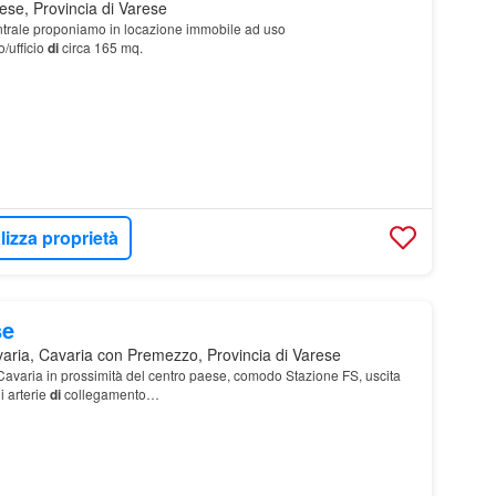
ese, Provincia di Varese
trale proponiamo in locazione immobile ad uso
/ufficio
di
circa 165 mq.
lizza proprietà
se
aria, Cavaria con Premezzo, Provincia di Varese
 Cavaria in prossimità del centro paese, comodo Stazione FS, uscita
i arterie
di
collegamento…