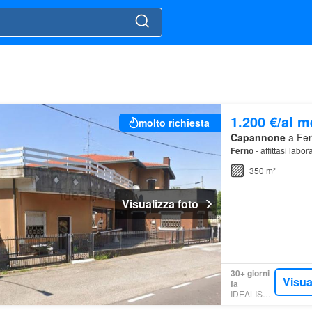
1.200 €/al 
molto richiesta
Capannone
a Fer
Ferno
- affittasi labo
350 m²
Visualizza foto
30+ giorni
Visua
fa
IDEALISTA.IT