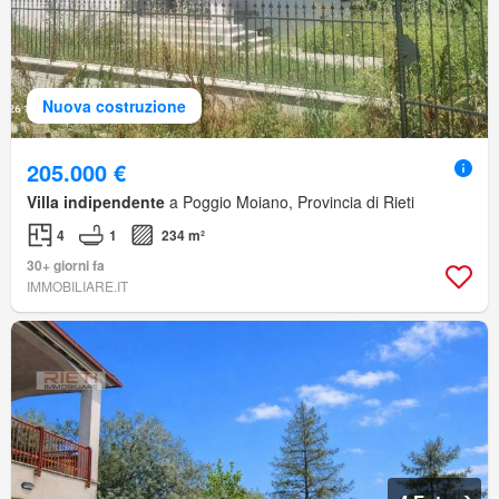
Nuova costruzione
205.000 €
Villa indipendente
a Poggio Moiano, Provincia di Rieti
4
1
234 m²
30+ giorni fa
IMMOBILIARE.IT