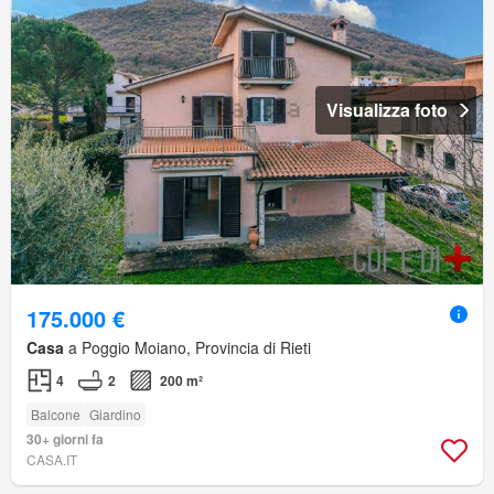
Visualizza foto
175.000 €
Casa
a Poggio Moiano, Provincia di Rieti
4
2
200 m²
Balcone
Giardino
30+ giorni fa
CASA.IT