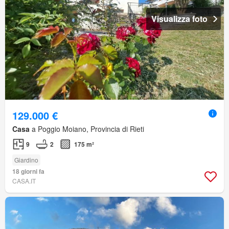
Visualizza foto
129.000 €
Casa
a Poggio Moiano, Provincia di Rieti
9
2
175 m²
Giardino
18 giorni fa
CASA.IT