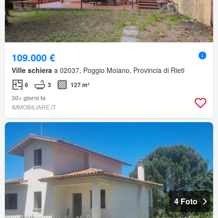
109.000 €
Ville schiera
a 02037, Poggio Moiano, Provincia di Rieti
6
3
127 m²
30+ giorni fa
IMMOBILIARE.IT
4 Foto