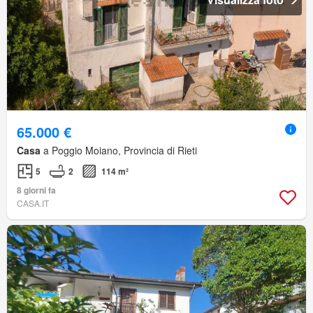
65.000 €
Casa
a Poggio Moiano, Provincia di Rieti
5
2
114 m²
8 giorni fa
CASA.IT