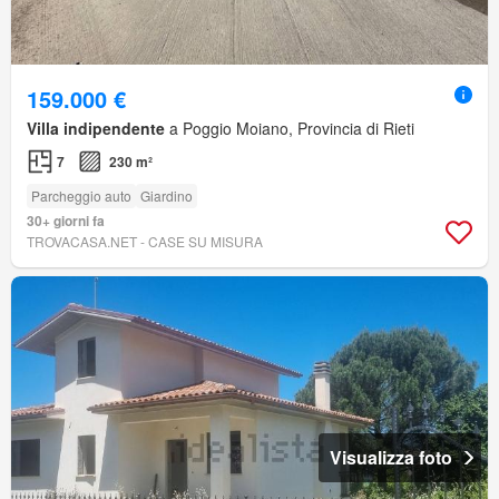
159.000 €
Villa indipendente
a Poggio Moiano, Provincia di Rieti
7
230 m²
Parcheggio auto
Giardino
30+ giorni fa
TROVACASA.NET - CASE SU MISURA
Visualizza foto