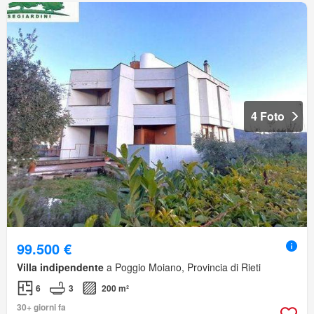
4 Foto
99.500 €
Villa indipendente
a Poggio Moiano, Provincia di Rieti
6
3
200 m²
30+ giorni fa