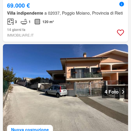
69.000 €
Villa indipendente
a 02037, Poggio Moiano, Provincia di Rieti
3
1
120 m²
14 giorni fa
IMMOBILIARE.IT
4 Foto
Nuova costruzione