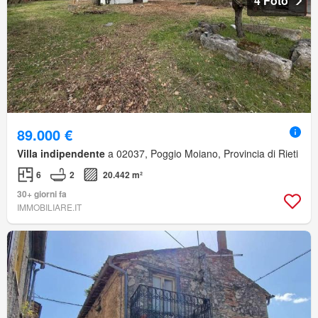
4 Foto
89.000 €
Villa indipendente
a 02037, Poggio Moiano, Provincia di Rieti
6
2
20.442 m²
30+ giorni fa
IMMOBILIARE.IT