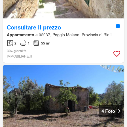
Consultare il prezzo
Appartamento
a 02037, Poggio Moiano, Provincia di Rieti
2
1
55 m²
30+ giorni fa
IMMOBILIARE.IT
4 Foto