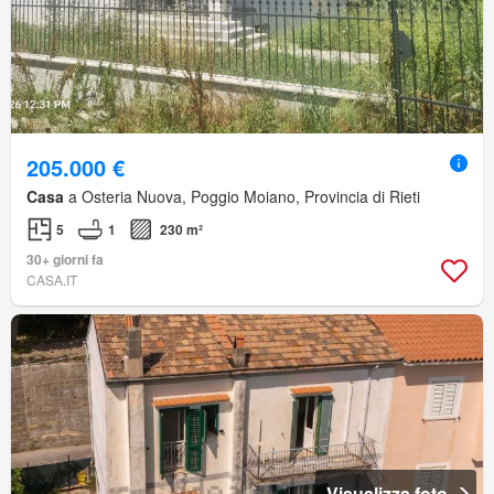
205.000 €
Casa
a Osteria Nuova, Poggio Moiano, Provincia di Rieti
5
1
230 m²
30+ giorni fa
CASA.IT
Visualizza foto