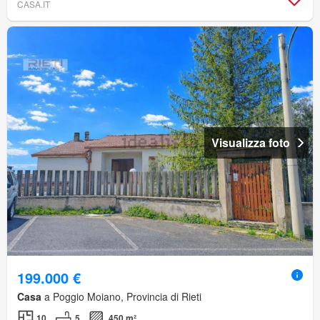
CASA.IT
Visualizza foto
199.000 €
Casa
a Poggio Moiano, Provincia di Rieti
10
5
450 m²