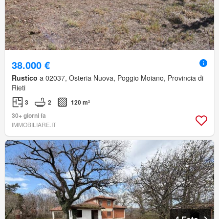
38.000 €
Rustico
a 02037, Osteria Nuova, Poggio Moiano, Provincia di
Rieti
3
2
120 m²
30+ giorni fa
IMMOBILIARE.IT