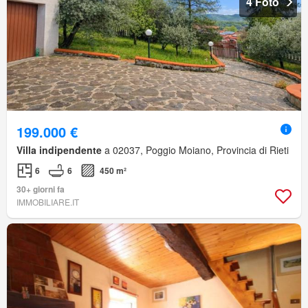
4 Foto
199.000 €
Villa indipendente
a 02037, Poggio Moiano, Provincia di Rieti
6
6
450 m²
30+ giorni fa
IMMOBILIARE.IT