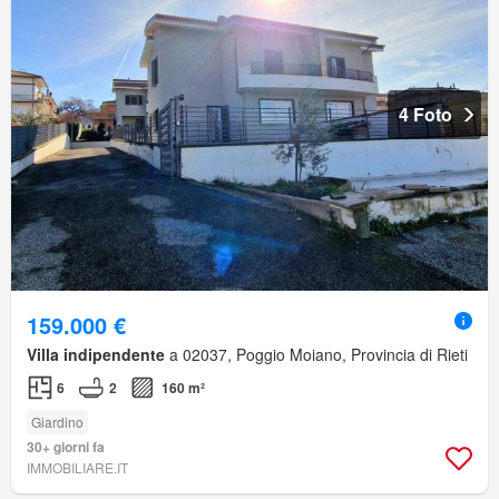
4 Foto
159.000 €
Villa indipendente
a 02037, Poggio Moiano, Provincia di Rieti
6
2
160 m²
Giardino
30+ giorni fa
IMMOBILIARE.IT