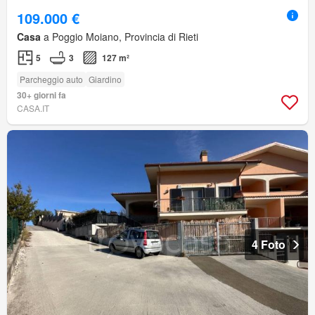
109.000 €
Casa
a Poggio Moiano, Provincia di Rieti
5
3
127 m²
Parcheggio auto
Giardino
30+ giorni fa
CASA.IT
4 Foto