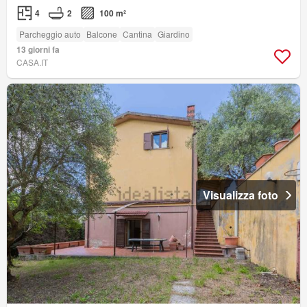
4
2
100 m²
Parcheggio auto
Balcone
Cantina
Giardino
13 giorni fa
CASA.IT
Visualizza foto