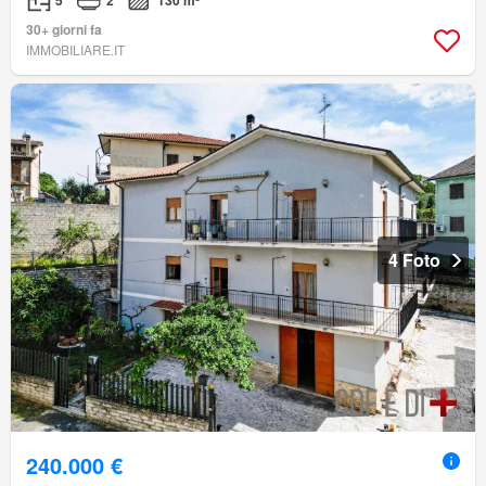
5
2
130 m²
30+ giorni fa
IMMOBILIARE.IT
4 Foto
240.000 €