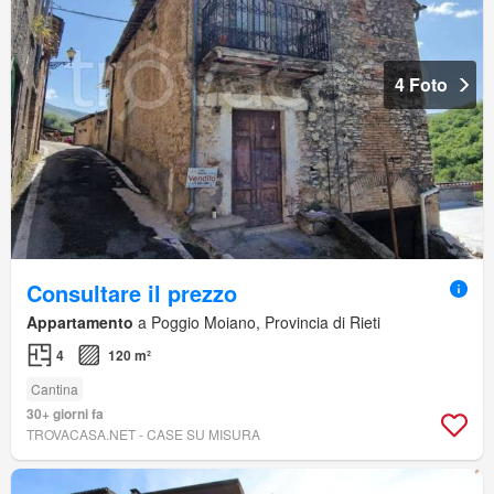
4 Foto
Consultare il prezzo
Appartamento
a Poggio Moiano, Provincia di Rieti
4
120 m²
Cantina
30+ giorni fa
TROVACASA.NET - CASE SU MISURA