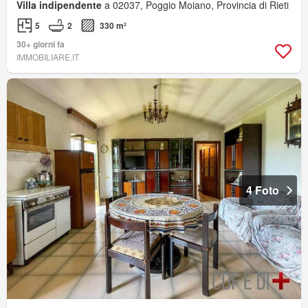
Villa indipendente
a 02037, Poggio Moiano, Provincia di Rieti
5
2
330 m²
30+ giorni fa
IMMOBILIARE.IT
4 Foto