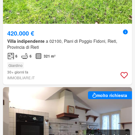
420.000 €
Villa indipendente
a 02100, Piani di Poggio Fidoni, Rieti,
Provincia di Rieti
6
6
321 m²
Giardino
30+ giorni fa
IMMOBILIARE.IT
molto richiesta