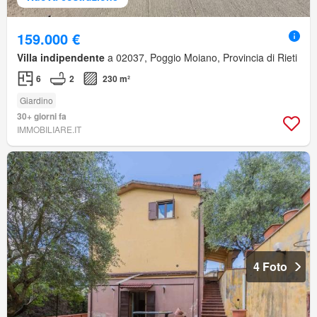
159.000 €
Villa indipendente
a 02037, Poggio Moiano, Provincia di Rieti
6
2
230 m²
Giardino
30+ giorni fa
IMMOBILIARE.IT
4 Foto