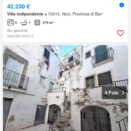
42.230 €
Villa indipendente
a 70015, Noci, Provincia di Bari
5
1
379 m²
30+ giorni fa
IMMOBILIARE.IT
4 Foto