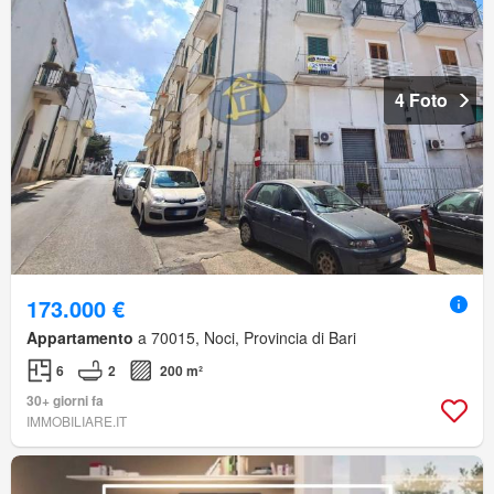
4 Foto
173.000 €
Appartamento
a 70015, Noci, Provincia di Bari
6
2
200 m²
30+ giorni fa
IMMOBILIARE.IT