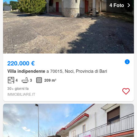
4 Foto
220.000 €
Villa indipendente
a 70015, Noci, Provincia di Bari
4
3
209 m²
30+ giorni fa
IMMOBILIARE.IT