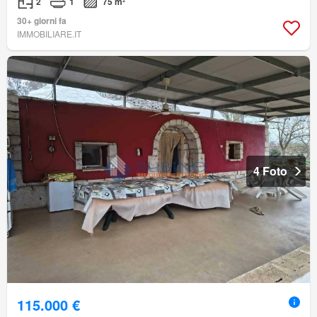
2
1
75 m²
30+ giorni fa
IMMOBILIARE.IT
4 Foto
115.000 €