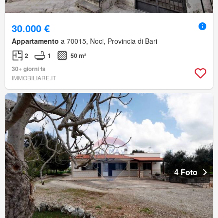
30.000 €
Appartamento
a 70015, Noci, Provincia di Bari
2
1
50 m²
30+ giorni fa
IMMOBILIARE.IT
4 Foto