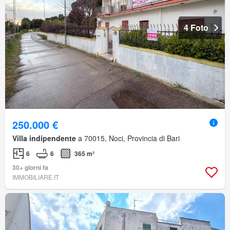
4 Foto
250.000 €
Villa indipendente
a 70015, Noci, Provincia di Bari
6
6
365 m²
30+ giorni fa
IMMOBILIARE.IT