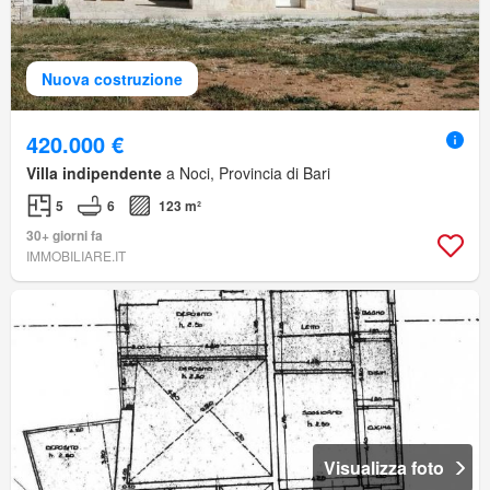
Nuova costruzione
420.000 €
Villa indipendente
a Noci, Provincia di Bari
5
6
123 m²
30+ giorni fa
IMMOBILIARE.IT
Visualizza foto