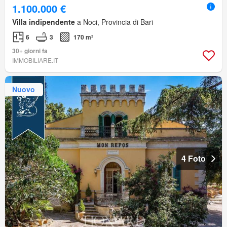
1.100.000 €
Villa indipendente
a Noci, Provincia di Bari
6
3
170 m²
30+ giorni fa
IMMOBILIARE.IT
Nuovo
4 Foto