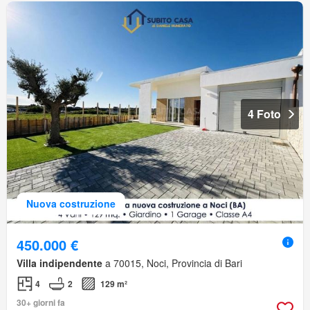
4 Foto
Nuova costruzione
450.000 €
Villa indipendente
a 70015, Noci, Provincia di Bari
4
2
129 m²
30+ giorni fa