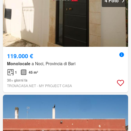
4 Foto
119.000 €
Monolocale
a Noci, Provincia di Bari
1
45 m²
30+ giorni fa
TROVACASA.NET - MY PROJECT CASA