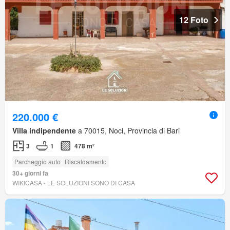
12 Foto
220.000 €
Villa indipendente
a 70015, Noci, Provincia di Bari
3
1
478 m²
Parcheggio auto
Riscaldamento
30+ giorni fa
WIKICASA - LE SOLUZIONI SONO DI CASA