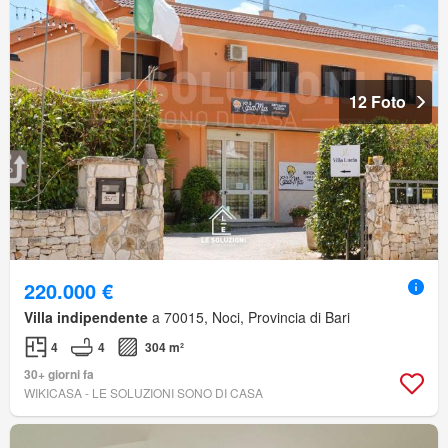
12 Foto
220.000 €
Villa indipendente
a 70015, Noci, Provincia di Bari
4
4
304 m²
30+ giorni fa
WIKICASA - LE SOLUZIONI SONO DI CASA