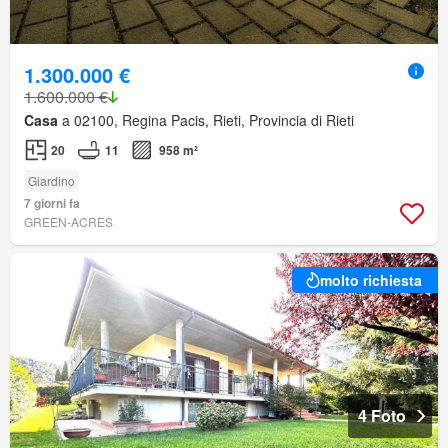
1.300.000 €
1.600.000 €
Casa
a 02100, Regina Pacis, Rieti, Provincia di Rieti
20
11
958 m²
Giardino
7 giorni fa
GREEN-ACRES
molto richiesta
4 Foto