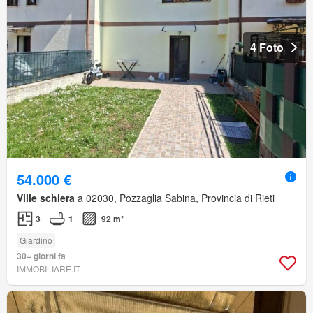
4 Foto
54.000 €
Ville schiera
a 02030, Pozzaglia Sabina, Provincia di Rieti
3
1
92 m²
Giardino
30+ giorni fa
IMMOBILIARE.IT