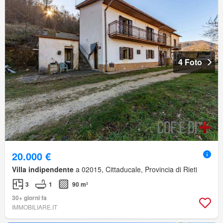
4 Foto
20.000 €
Villa indipendente
a 02015, Cittaducale, Provincia di Rieti
3
1
90 m²
30+ giorni fa
IMMOBILIARE.IT