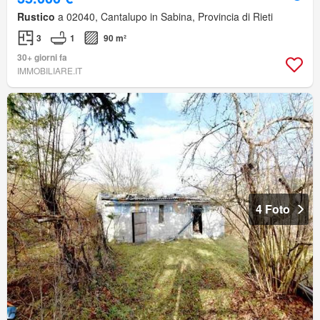
Rustico
a 02040, Cantalupo in Sabina, Provincia di Rieti
3
1
90 m²
30+ giorni fa
IMMOBILIARE.IT
4 Foto