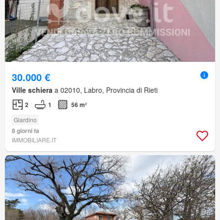
30.000 €
Ville schiera
a 02010, Labro, Provincia di Rieti
2
1
56 m²
Giardino
8 giorni fa
IMMOBILIARE.IT