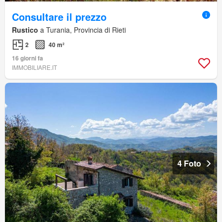
Consultare il prezzo
Rustico
a Turania, Provincia di Rieti
2
40 m²
16 giorni fa
IMMOBILIARE.IT
4 Foto