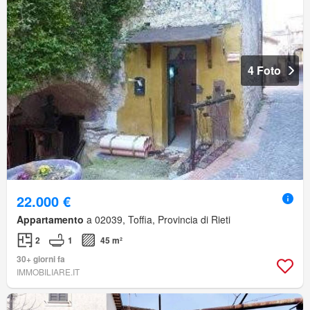
4 Foto
22.000 €
Appartamento
a 02039, Toffia, Provincia di Rieti
2
1
45 m²
30+ giorni fa
IMMOBILIARE.IT