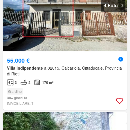
4 Foto
55.000 €
Villa indipendente
a 02015, Calcariola, Cittaducale, Provincia
di Rieti
3
2
170 m²
Giardino
30+ giorni fa
IMMOBILIARE.IT