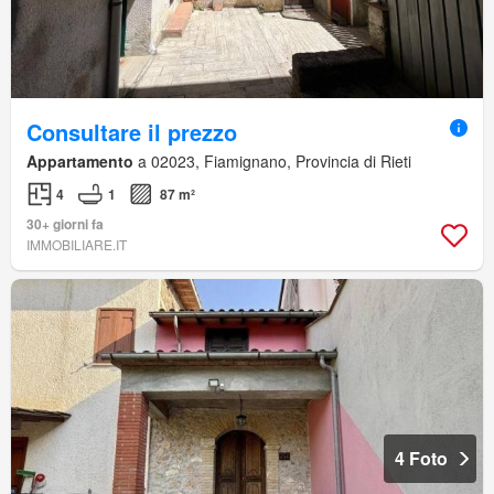
Consultare il prezzo
Appartamento
a 02023, Fiamignano, Provincia di Rieti
4
1
87 m²
30+ giorni fa
IMMOBILIARE.IT
4 Foto