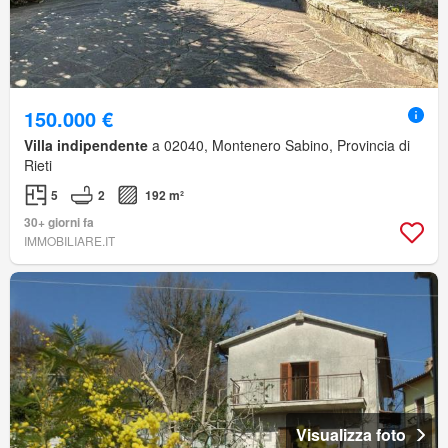
150.000 €
Villa indipendente
a 02040, Montenero Sabino, Provincia di
Rieti
5
2
192 m²
30+ giorni fa
IMMOBILIARE.IT
Visualizza foto