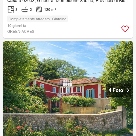
Casa
a 02033, Ginestra, Monteleone Sabino, Provincia di Rieti
3
2
120 m²
Completamente arredato
Giardino
10 giorni fa
GREEN-ACRES
4 Foto