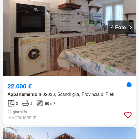
4 Foto
22.000 €
Appartamento
a 02038, Scandriglia, Provincia di Rieti
3
2
50 m²
21 giorni fa
IMMOBILIARE.IT