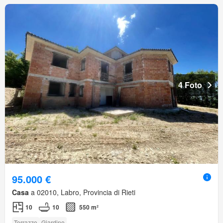
4 Foto
95.000 €
Casa
a 02010, Labro, Provincia di Rieti
10
10
550 m²
Terrazzo
Giardino