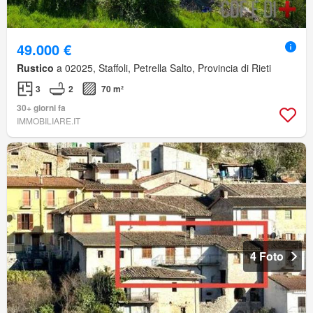
49.000 €
Rustico
a 02025, Staffoli, Petrella Salto, Provincia di Rieti
3
2
70 m²
30+ giorni fa
IMMOBILIARE.IT
4 Foto