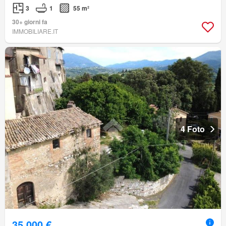
3
1
55 m²
30+ giorni fa
IMMOBILIARE.IT
4 Foto
35.000 €