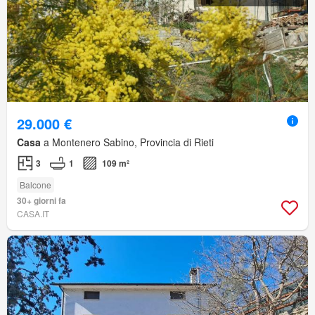
29.000 €
Casa
a Montenero Sabino, Provincia di Rieti
3
1
109 m²
Balcone
30+ giorni fa
CASA.IT