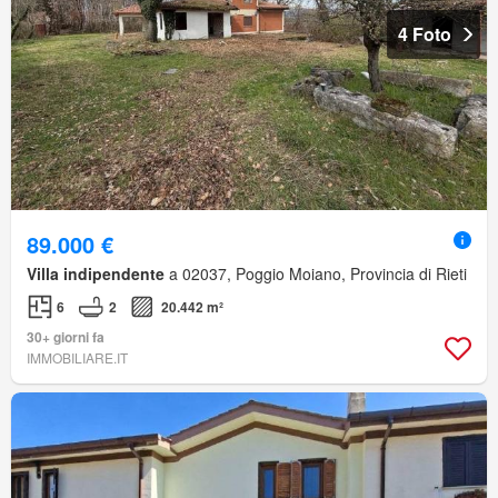
4 Foto
89.000 €
Villa indipendente
a 02037, Poggio Moiano, Provincia di Rieti
6
2
20.442 m²
30+ giorni fa
IMMOBILIARE.IT