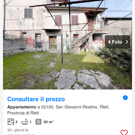
4 Foto
Consultare il prezzo
Appartamento
a 02100, San Giovanni Reatino, Rieti,
Provincia di Rieti
4
1
80 m²
30+ giorni fa