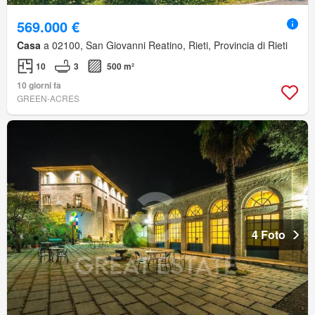
569.000 €
Casa
a 02100, San Giovanni Reatino, Rieti, Provincia di Rieti
10
3
500 m²
10 giorni fa
GREEN-ACRES
4 Foto