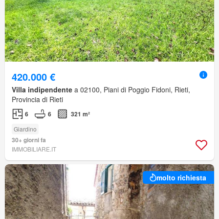
420.000 €
Villa indipendente
a 02100, Piani di Poggio Fidoni, Rieti,
Provincia di Rieti
6
6
321 m²
Giardino
30+ giorni fa
IMMOBILIARE.IT
molto richiesta