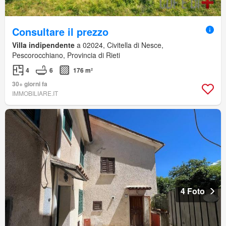
Consultare il prezzo
Villa indipendente
a 02024, Civitella di Nesce,
Pescorocchiano, Provincia di Rieti
4
6
176 m²
30+ giorni fa
IMMOBILIARE.IT
4 Foto