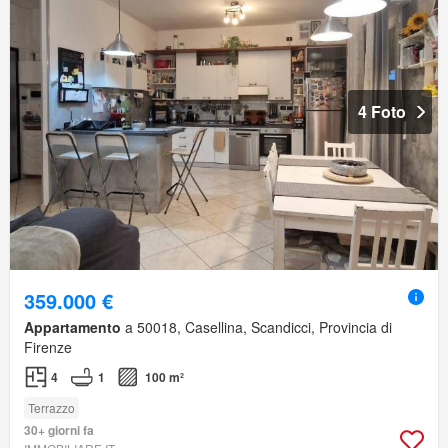
4 Foto
359.000 €
Appartamento
a 50018, Casellina, Scandicci, Provincia di
Firenze
4
1
100 m²
Terrazzo
30+ giorni fa