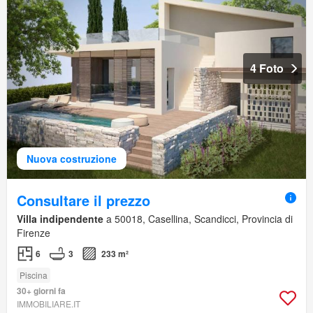
4 Foto
Nuova costruzione
Consultare il prezzo
Villa indipendente
a 50018, Casellina, Scandicci, Provincia di
Firenze
6
3
233 m²
Piscina
30+ giorni fa
IMMOBILIARE.IT