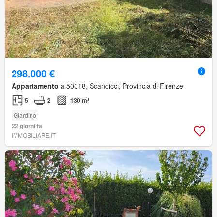
298.000 €
Appartamento
a 50018, Scandicci, Provincia di Firenze
5
2
130 m²
Giardino
22 giorni fa
IMMOBILIARE.IT