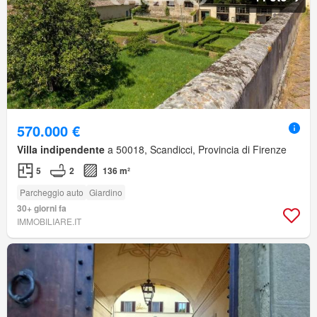
570.000 €
Villa indipendente
a 50018, Scandicci, Provincia di Firenze
5
2
136 m²
Parcheggio auto
Giardino
30+ giorni fa
IMMOBILIARE.IT