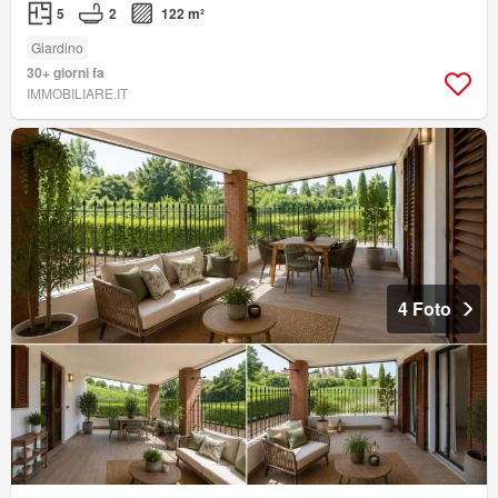
5
2
122 m²
Giardino
30+ giorni fa
IMMOBILIARE.IT
4 Foto