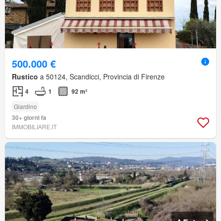
500.000 €
Rustico
a 50124, Scandicci, Provincia di Firenze
4
1
92 m²
Giardino
30+ giorni fa
IMMOBILIARE.IT