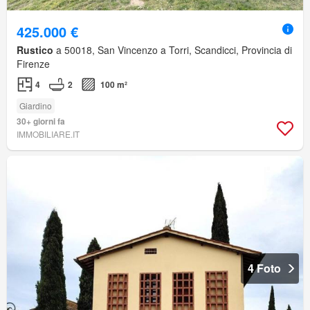
425.000 €
Rustico
a 50018, San Vincenzo a Torri, Scandicci, Provincia di
Firenze
4
2
100 m²
Giardino
30+ giorni fa
IMMOBILIARE.IT
4 Foto