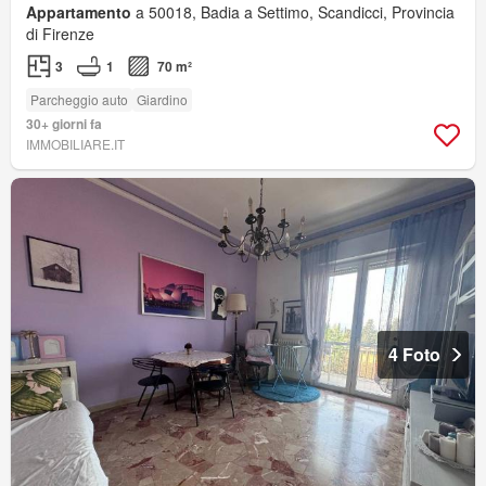
Appartamento
a 50018, Badia a Settimo, Scandicci, Provincia
di Firenze
3
1
70 m²
Parcheggio auto
Giardino
30+ giorni fa
IMMOBILIARE.IT
4 Foto