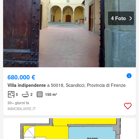
4 Foto
680.000 €
Villa indipendente
a 50018, Scandicci, Provincia di Firenze
5
2
150 m²
30+ giorni fa
IMMOBILIARE.IT