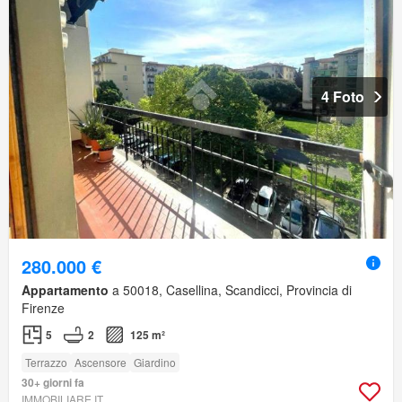
4 Foto
280.000 €
Appartamento
a 50018, Casellina, Scandicci, Provincia di
Firenze
5
2
125 m²
Terrazzo
Ascensore
Giardino
30+ giorni fa
IMMOBILIARE.IT