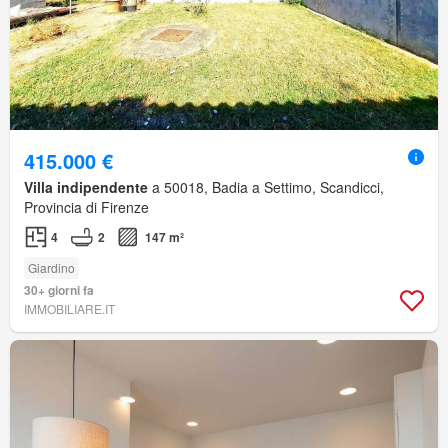
415.000 €
Villa indipendente
a 50018, Badia a Settimo, Scandicci,
Provincia di Firenze
4
2
147 m²
Giardino
30+ giorni fa
IMMOBILIARE.IT