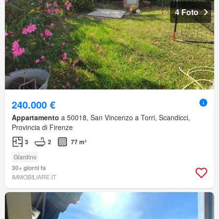
4 Foto
240.000 €
Appartamento
a 50018, San Vincenzo a Torri, Scandicci,
Provincia di Firenze
3
2
77 m²
Giardino
30+ giorni fa
IMMOBILIARE.IT