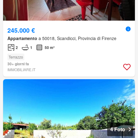
245.000 €
Appartamento
a 50018, Scandicci, Provincia di Firenze
2
1
50 m²
Terrazzo
30+ giorni fa
IMMOBILIARE.IT
4 Foto