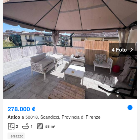
4 Foto
278.000 €
Attico
a 50018, Scandicci, Provincia di Firenze
2
1
58 m²
Terrazzo