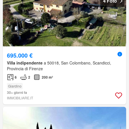
4 Foto
695.000 €
Villa indipendente
a 50018, San Colombano, Scandicci,
Provincia di Firenze
6
2
200 m²
Giardino
30+ giorni fa
IMMOBILIARE.IT