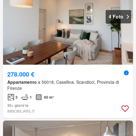
4 Foto
278.000 €
Appartamento
a 50018, Casellina, Scandicci, Provincia di
Firenze
3
1
60 m²
30+ giorni fa
IMMOBILIARE.IT