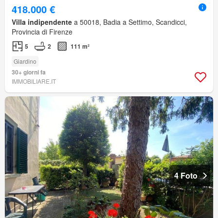
418.000 €
Villa indipendente
a 50018, Badia a Settimo, Scandicci,
Provincia di Firenze
5
2
111 m²
Giardino
30+ giorni fa
IMMOBILIARE.IT
4 Foto