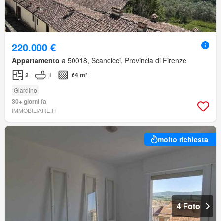
220.000 €
Appartamento
a 50018, Scandicci, Provincia di Firenze
2
1
64 m²
Giardino
30+ giorni fa
IMMOBILIARE.IT
molto richiesta
4 Foto