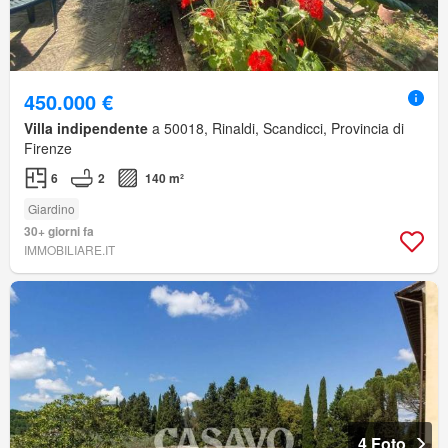
450.000 €
Villa indipendente
a 50018, Rinaldi, Scandicci, Provincia di
Firenze
6
2
140 m²
Giardino
30+ giorni fa
IMMOBILIARE.IT
4 Foto