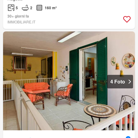
5
2
160 m²
30+ giorni fa
IMMOBILIARE.IT
4 Foto