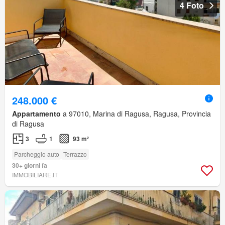
4 Foto
248.000 €
Appartamento
a 97010, Marina di Ragusa, Ragusa, Provincia
di Ragusa
3
1
93 m²
Parcheggio auto
Terrazzo
30+ giorni fa
IMMOBILIARE.IT