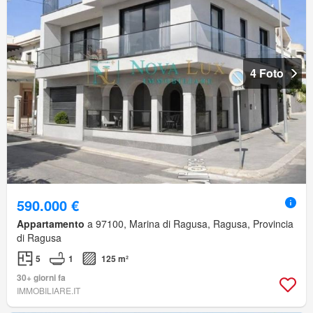
4 Foto
590.000 €
Appartamento
a 97100, Marina di Ragusa, Ragusa, Provincia
di Ragusa
5
1
125 m²
30+ giorni fa
IMMOBILIARE.IT