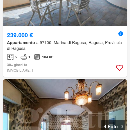
239.000 €
Appartamento
a 97100, Marina di Ragusa, Ragusa, Provincia
di Ragusa
5
1
104 m²
30+ giorni fa
IMMOBILIARE.IT
4 Foto