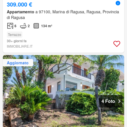
309.000 €
Appartamento
a 97100, Marina di Ragusa, Ragusa, Provincia
di Ragusa
6
2
134 m²
Terrazzo
30+ giorni fa
IMMOBILIARE.IT
Aggiornato
4 Foto