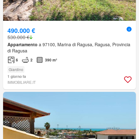
490.000 €
530.000 €
Appartamento
a 97100, Marina di Ragusa, Ragusa, Provincia
di Ragusa
6
2
390 m²
Giardino
1 giorno fa
IMMOBILIARE.IT