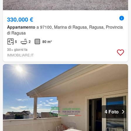
330.000 €
Appartamento
a 97100, Marina di Ragusa, Ragusa, Provincia
di Ragusa
5
2
80 m²
30+ giorni fa
IMMOBILIARE.IT
4 Foto