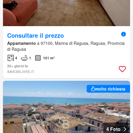
Consultare il prezzo
Appartamento
a 97100, Marina di Ragusa, Ragusa, Provincia
di Ragusa
4
1
101 m²
30+ giorni fa
IMMOBILIARE.IT
molto richiesta
4 Foto