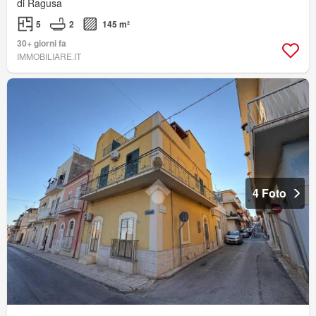
di Ragusa
5
2
145 m²
30+ giorni fa
IMMOBILIARE.IT
4 Foto