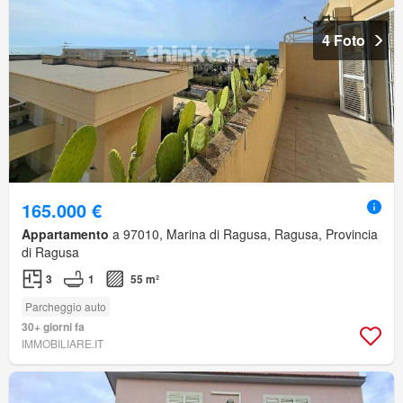
4 Foto
165.000 €
Appartamento
a 97010, Marina di Ragusa, Ragusa, Provincia
di Ragusa
3
1
55 m²
Parcheggio auto
30+ giorni fa
IMMOBILIARE.IT