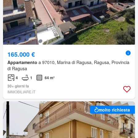
165.000 €
Appartamento
a 97010, Marina di Ragusa, Ragusa, Provincia
di Ragusa
4
1
64 m²
30+ giorni fa
IMMOBILIARE.IT
molto richiesta