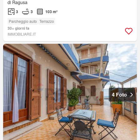
di Ragusa
3
3
103 m²
Parcheggio auto
Terrazzo
30+ giorni fa
IMMOBILIARE.IT
4 Foto