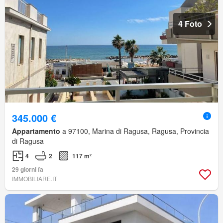
4 Foto
345.000 €
Appartamento
a 97100, Marina di Ragusa, Ragusa, Provincia
di Ragusa
4
2
117 m²
29 giorni fa
IMMOBILIARE.IT