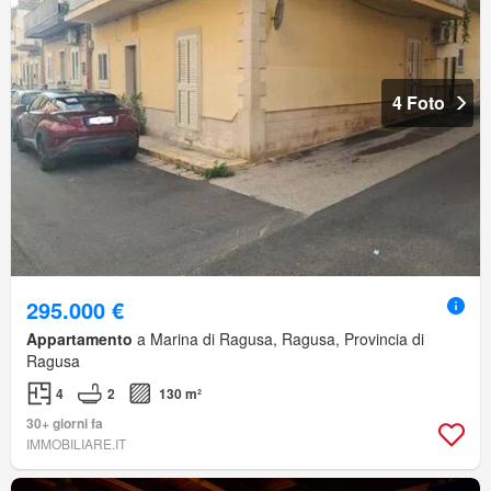
4 Foto
295.000 €
Appartamento
a Marina di Ragusa, Ragusa, Provincia di
Ragusa
4
2
130 m²
30+ giorni fa
IMMOBILIARE.IT