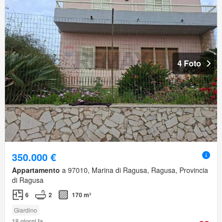
4 Foto
350.000 €
Appartamento
a 97010, Marina di Ragusa, Ragusa, Provincia
di Ragusa
6
2
170 m²
Giardino
18 giorni fa