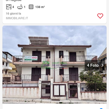
4
1
138 m²
16 giorni fa
IMMOBILIARE.IT
4 Foto