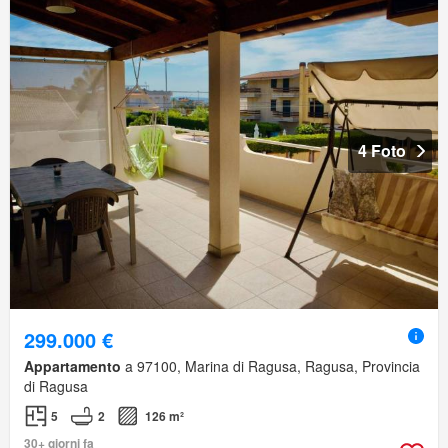
4 Foto
299.000 €
Appartamento
a 97100, Marina di Ragusa, Ragusa, Provincia
di Ragusa
5
2
126 m²
30+ giorni fa