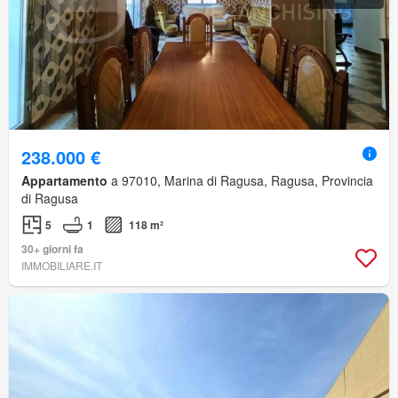
238.000 €
Appartamento
a 97010, Marina di Ragusa, Ragusa, Provincia
di Ragusa
5
1
118 m²
30+ giorni fa
IMMOBILIARE.IT