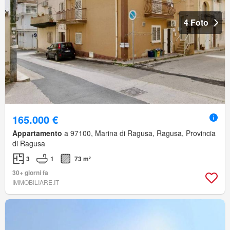
4 Foto
165.000 €
Appartamento
a 97100, Marina di Ragusa, Ragusa, Provincia
di Ragusa
3
1
73 m²
30+ giorni fa
IMMOBILIARE.IT