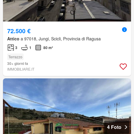
72.500 €
Attico
a 97018, Jungi, Scicli, Provincia di Ragusa
3
1
80 m²
Terrazzo
30+ giorni fa
IMMOBILIARE.IT
4 Foto