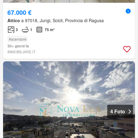
67.000 €
Attico
a 97018, Jungi, Scicli, Provincia di Ragusa
3
1
75 m²
Ascensore
30+ giorni fa
IMMOBILIARE.IT
4 Foto