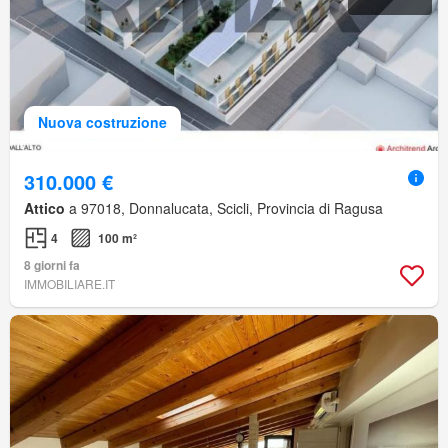
Nuova costruzione
310.000 €
Attico
a 97018, Donnalucata, Scicli, Provincia di Ragusa
4
100 m²
8 giorni fa
IMMOBILIARE.IT