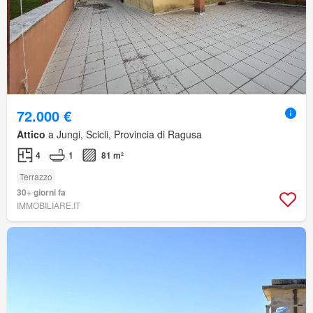
72.000 €
Attico
a Jungi, Scicli, Provincia di Ragusa
4
1
81 m²
Terrazzo
30+ giorni fa
IMMOBILIARE.IT