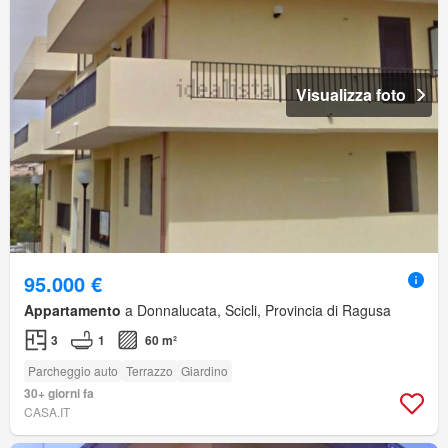
Visualizza foto
95.000 €
Appartamento
a Donnalucata, Scicli, Provincia di Ragusa
3
1
60 m²
Parcheggio auto
Terrazzo
Giardino
30+ giorni fa
CASA.IT