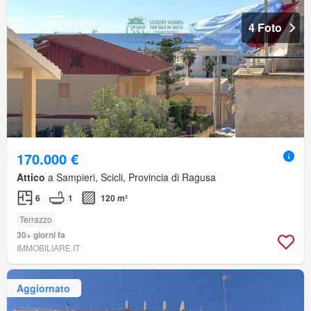
4 Foto
170.000 €
Attico
a Sampieri, Scicli, Provincia di Ragusa
6
1
120 m²
Terrazzo
30+ giorni fa
IMMOBILIARE.IT
Aggiornato