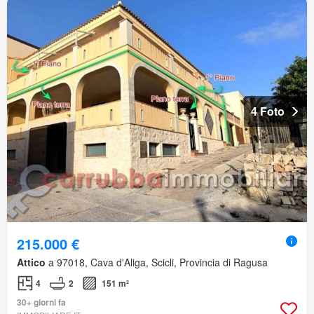
4 Foto
215.000 €
Attico
a 97018, Cava d'Aliga, Scicli, Provincia di Ragusa
4
2
151 m²
30+ giorni fa