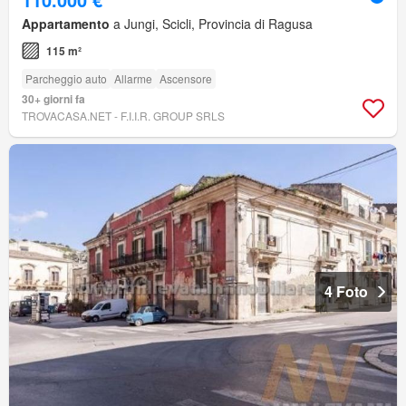
Appartamento
a Jungi, Scicli, Provincia di Ragusa
115 m²
Parcheggio auto
Allarme
Ascensore
30+ giorni fa
TROVACASA.NET - F.I.I.R. GROUP SRLS
4 Foto