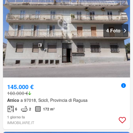
4 Foto
145.000 €
160.000 €
Attico
a 97018, Scicli, Provincia di Ragusa
6
2
172 m²
1 giorno fa
IMMOBILIARE.IT