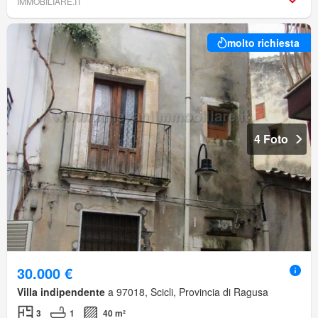
IMMOBILIARE.IT
molto richiesta
4 Foto
30.000 €
Villa indipendente
a 97018, Scicli, Provincia di Ragusa
3
1
40 m²