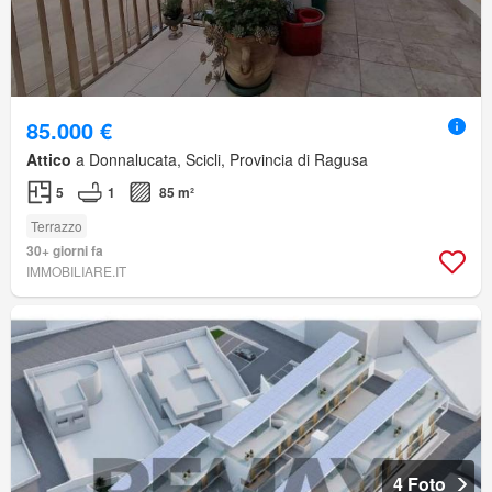
85.000 €
Attico
a Donnalucata, Scicli, Provincia di Ragusa
5
1
85 m²
Terrazzo
30+ giorni fa
IMMOBILIARE.IT
4 Foto