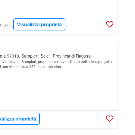
Visualizza proprietà
WIKICASA - RE/MAX PLATINUM 6 - REMAX
e
a 97018, Sampieri, Scicli, Provincia di Ragusa
rivierasca di Sampieri, proponiamo in vendita un bellissimo progetto
di una villa di circa 230mq con
piscina
;
ualizza proprietà