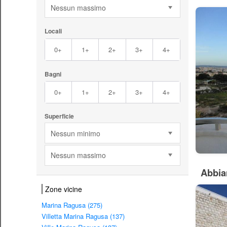
Nessun massimo
Locali
0+
1+
2+
3+
4+
Bagni
0+
1+
2+
3+
4+
Superficie
Nessun minimo
Nessun massimo
Abbia
Zone vicine
Marina Ragusa (275)
Villetta Marina Ragusa (137)