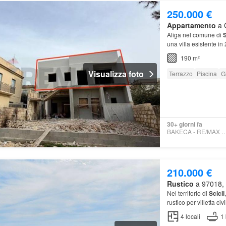
250.000 €
Appartamento
a C
Aliga nel comune di
S
una villa esistente i
di circa 90 mq ed un 
190 m²
Visualizza foto
Terrazzo
Piscina
G
30+ giorni fa
BAKECA - RE/MAX PL
210.000 €
Rustico
a 97018, S
Nel territorio di
Scicli
rustico per villetta c
offre ampie possibili
4
locali
1