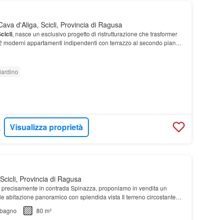
ava d'Aliga, Scicli, Provincia di Ragusa
cicli
, nasce un esclusivo progetto di ristrutturazione che trasformer
n 2 moderni appartamenti indipendenti con terrazzo al secondo piano
giardino di pertinenza e…
iardino
Visualizza proprietà
ATINUM
cicli, Provincia di Ragusa
, precisamente in contrada Spinazza, proponiamo in vendita un
ivile abitazione panoramico con splendida vista Il terreno circostante
tà di personalizzazione,…
bagno
80 m²