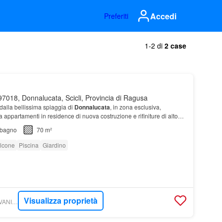
Accedi
Preferiti
1-2 di
2 case
7018, Donnalucata, Scicli, Provincia di Ragusa
 dalla bellissima spiaggia di
Donnalucata
, in zona esclusiva,
 appartamenti in residence di nuova costruzione e rifiniture di alto
bagno
70 m²
lcone
Piscina
Giardino
Visualizza proprietà
CASACLICK - MILLEVANI IMMOBILIARE