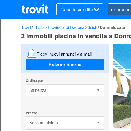
Case in vendita
Trovit
Sicilia
Provincia di Ragusa
Scicli
Donnalucata
2 immobili piscina in vendita a Donna
Ricevi nuovi annunci via mail
Salvare ricerca
Ordina per
Attinenza
Prezzo
Nessun minimo