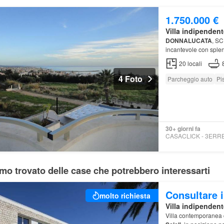
1.750.000 €
Villa indipendent
DONNALUCATA
, SC
incantevole con splen
20
locali
4 Foto
Parcheggio auto
Pi
30+ giorni fa
mo trovato delle case che potrebbero interessarti
Consultare i
molto richiesta
Villa indipendent
Villa contemporanea 