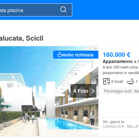
lucata, Scicli
160.000 €
molto richiesta
Appartamento
a 9
A soli 100 metri circa
proponiamo in vendita
livello con
piscina
.…
3
locali
1
4 Foto
Parcheggio auto
Ba
30+ giorni fa