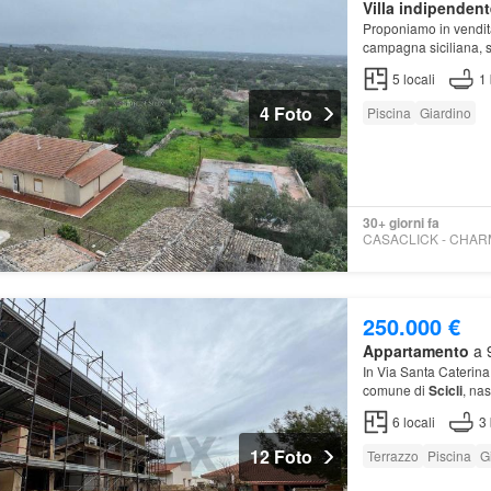
Villa indipendent
Proponiamo in vendita
campagna siciliana, s
troviamo inoltre una
5
locali
1
4 Foto
Piscina
Giardino
30+ giorni fa
250.000 €
Appartamento
a 9
In Via Santa Caterina
comune di
Scicli
, na
di circa 90 mq ed un 
6
locali
3
12 Foto
Terrazzo
Piscina
G