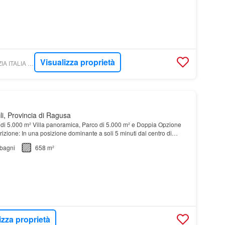
Visualizza proprietà
CASACLICK - AGENZIA ITALIA IMMOBILIARE S.R.L.S.
li, Provincia di Ragusa
o di 5.000 m² Villa panoramica, Parco di 5.000 m² e Doppia Opzione
izione: In una posizione dominante a soli 5 minuti dal centro di
telle, proponiamo una straord…
bagni
658 m²
izza proprietà