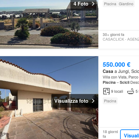
4 Foto
Piscina
Giardino
30+ giorni fa
550.000 €
Casa
a Jungi, Scic
Villa con Vista, Parc
Piscina
–
Scicli
Descr
Scicli
, contrada bala
9
locali
5
Visualizza foto
Piscina
18 giorni
Visual
fa