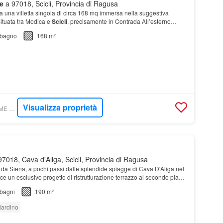
e
a 97018, Scicli, Provincia di Ragusa
 una villetta singola di circa 168 mq immersa nella suggestiva
ituata tra Modica e
Scicli
, precisamente in Contrada All’esterno
 spaziosa area parcheggio privata e…
bagno
168 m²
Visualizza proprietà
CASACLICK - CHARME OF SICILY SRL
7018, Cava d'Aliga, Scicli, Provincia di Ragusa
 da Siena, a pochi passi dalle splendide spiagge di Cava D'Aliga nel
sce un esclusivo progetto di ristrutturazione terrazzo al secondo piano
giardino di pertinenza…
bagni
190 m²
iardino