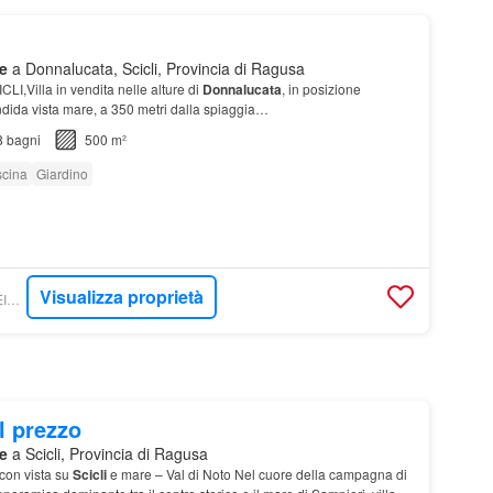
e
a Donnalucata, Scicli, Provincia di Ragusa
ICLI,Villa in vendita nelle alture di
Donnalucata
, in posizione
dida vista mare, a 350 metri dalla spiaggia…
8
bagni
500 m²
scina
Giardino
Visualizza proprietà
CASACLICK - 3ERREIMMOBILIARE
l prezzo
e
a Scicli, Provincia di Ragusa
con vista su
Scicli
e mare – Val di Noto Nel cuore della campagna di