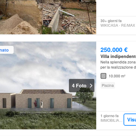
30+ giorni fa
250.000 €
nato
Villa indipendent
Nella splendida zona 
per la realizzazione 
10.000 m²
4 Foto
Piscina
1 giorno fa
Vis
IMMOBILIARE.IT