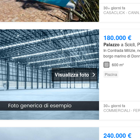
30+ giorni fa
CASACL
180.000 €
Palazzo
a Scicli, 
In Contrada Milizie, 
borgo marino di Donna
potenzialità di ristrut
600 m²
Visualizza foto
Piscina
30+ giorni fa
240.000 €