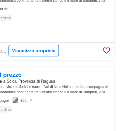
anoramica dominante tra il centro storico e il mare di Sampieri, villa
ente costruzione con pi…
00 m²
iardino
Visualizza proprietà
TROVACASA.NET - CANNELLA SRLS
l prezzo
e
a Scicli, Provincia di Ragusa
con vista su
Scicli
e mare – Val di Noto Nel cuore della campagna di
anoramica dominante tra il centro storico e il mare di Sampieri, villa
ente costruzione con pi…
bagni
300 m²
iardino