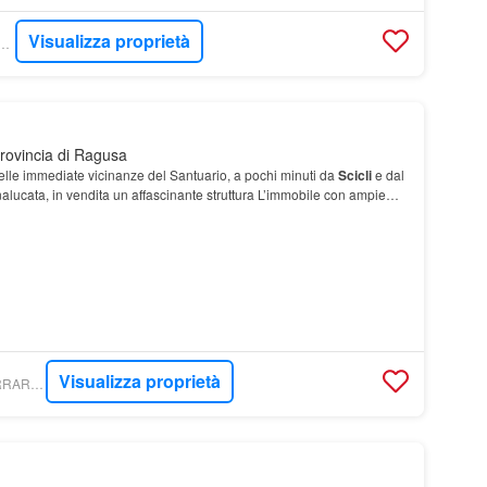
Visualizza proprietà
ICK - CANNELLA SRLS
Provincia di Ragusa
nelle immediate vicinanze del Santuario, a pochi minuti da
Scicli
e dal
lucata, in vendita un affascinante struttura L’immobile con ampie
turazione, offre spazi…
Visualizza proprietà
COMMERCIALI - FERRARO IMMOBILIARE