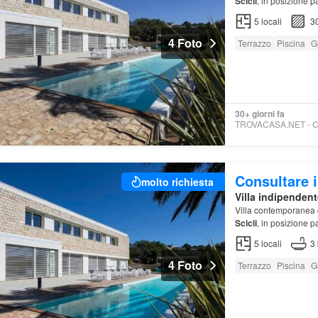
Scicli
, in posizione p
contemporanea di rec
5
locali
3
4 Foto
Terrazzo
Piscina
G
30+ giorni fa
Consultare i
molto richiesta
Villa indipendent
Villa contemporanea 
Scicli
, in posizione p
contemporanea di rec
5
locali
3
4 Foto
Terrazzo
Piscina
G