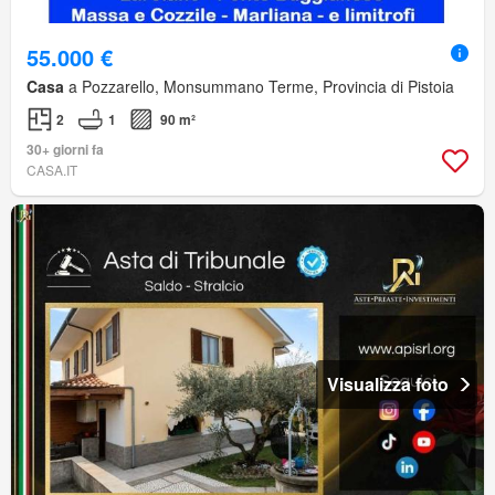
55.000 €
Casa
a Pozzarello, Monsummano Terme, Provincia di Pistoia
2
1
90 m²
30+ giorni fa
CASA.IT
Visualizza foto