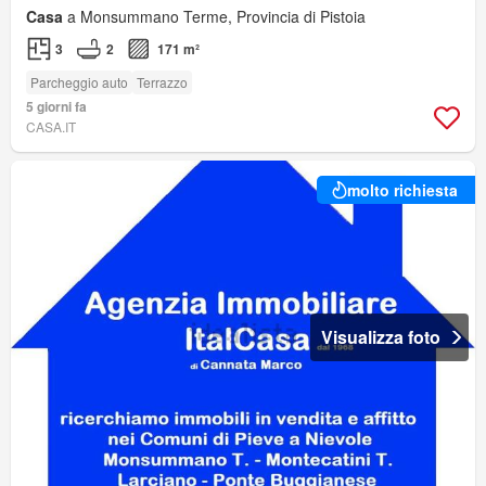
Casa
a Monsummano Terme, Provincia di Pistoia
3
2
171 m²
Parcheggio auto
Terrazzo
5 giorni fa
CASA.IT
molto richiesta
Visualizza foto