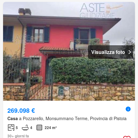
Visualizza foto
269.098 €
Casa
a Pozzarello, Monsummano Terme, Provincia di Pistoia
5
4
224 m²
30+ giorni fa