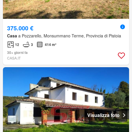
375.000 €
Casa
a Pozzarello, Monsummano Terme, Provincia di Pistoia
12
3
414 m²
30+ giorni fa
CASA.IT
Visualizza foto