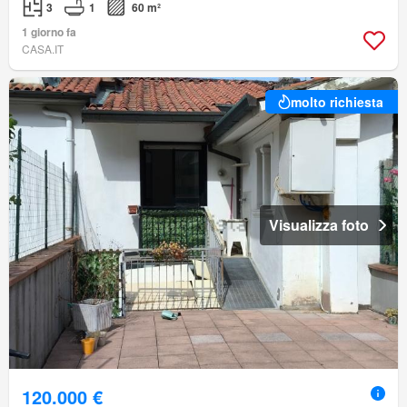
3
1
60 m²
1 giorno fa
CASA.IT
molto richiesta
Visualizza foto
120.000 €