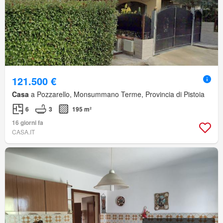
121.500 €
Casa
a Pozzarello, Monsummano Terme, Provincia di Pistoia
6
3
195 m²
16 giorni fa
CASA.IT