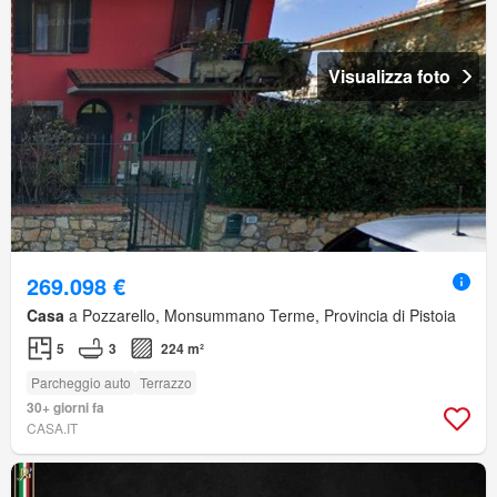
Visualizza foto
269.098 €
Casa
a Pozzarello, Monsummano Terme, Provincia di Pistoia
5
3
224 m²
Parcheggio auto
Terrazzo
30+ giorni fa
CASA.IT