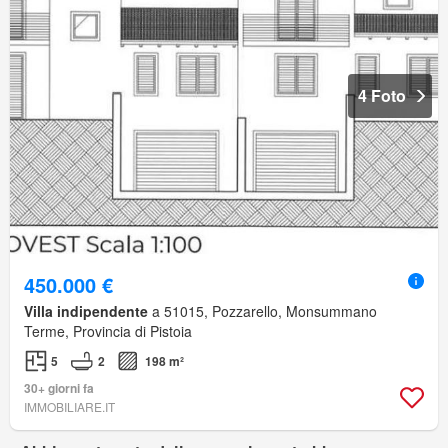
4 Foto
450.000 €
Villa indipendente
a 51015, Pozzarello, Monsummano
Terme, Provincia di Pistoia
5
2
198 m²
30+ giorni fa
IMMOBILIARE.IT