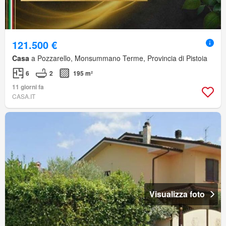
121.500 €
Casa
a Pozzarello, Monsummano Terme, Provincia di Pistoia
6
2
195 m²
11 giorni fa
CASA.IT
Visualizza foto