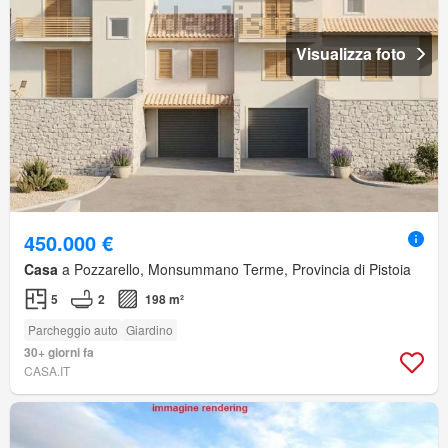
Visualizza foto
450.000 €
Casa
a Pozzarello, Monsummano Terme, Provincia di Pistoia
5
2
198 m²
Parcheggio auto
Giardino
30+ giorni fa
CASA.IT