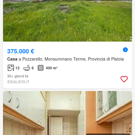
375.000 €
Casa
a Pozzarello, Monsummano Terme, Provincia di Pistoia
12
6
400 m²
30+ giorni fa
IDEALISTA.IT