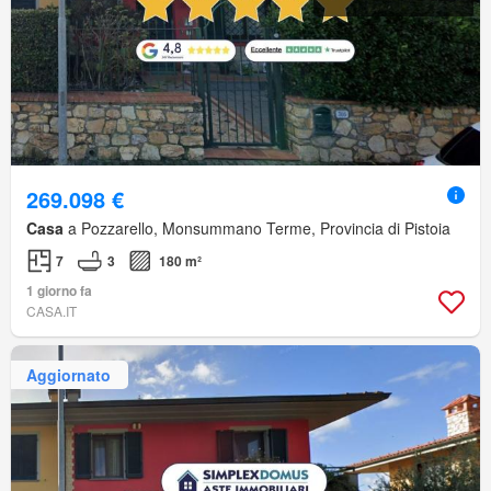
269.098 €
Casa
a Pozzarello, Monsummano Terme, Provincia di Pistoia
7
3
180 m²
1 giorno fa
CASA.IT
Aggiornato