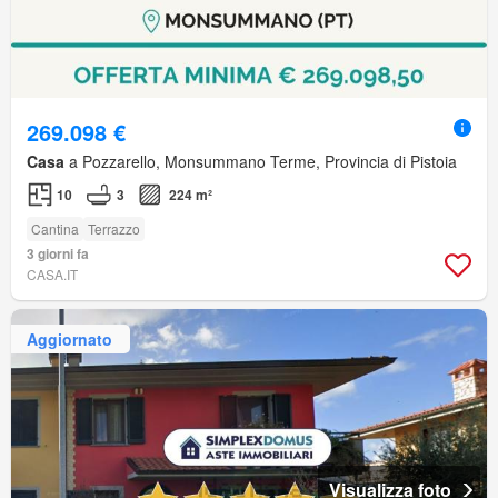
269.098 €
Casa
a Pozzarello, Monsummano Terme, Provincia di Pistoia
10
3
224 m²
Cantina
Terrazzo
3 giorni fa
CASA.IT
Aggiornato
Visualizza foto