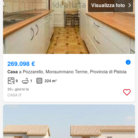
Visualizza foto
269.098 €
Casa
a Pozzarello, Monsummano Terme, Provincia di Pistoia
9
1
224 m²
30+ giorni fa
CASA.IT