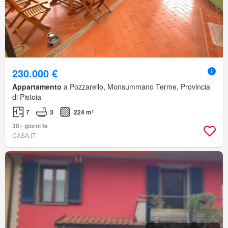
230.000 €
Appartamento
a Pozzarello, Monsummano Terme, Provincia
di Pistoia
7
3
224 m²
30+ giorni fa
CASA.IT