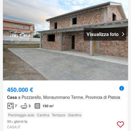
Visualizza foto
450.000 €
Casa
a Pozzarello, Monsummano Terme, Provincia di Pistoia
7
3
190 m²
Parcheggio auto
Cantina
Terrazzo
Giardino
30+ giorni fa
CASA.IT