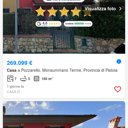
Visualizza foto
269.099 €
Casa
a Pozzarello, Monsummano Terme, Provincia di Pistoia
7
3
180 m²
1 giorno fa
CASA.IT