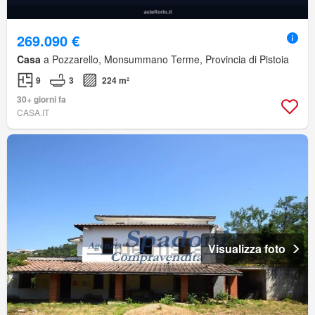
269.090 €
Casa
a Pozzarello, Monsummano Terme, Provincia di Pistoia
9
3
224 m²
30+ giorni fa
CASA.IT
Visualizza foto