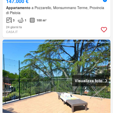
147.000 €
Appartamento
a Pozzarello, Monsummano Terme, Provincia
di Pistoia
3
1
100 m²
24 giorni fa
CASA.IT
Visualizza foto