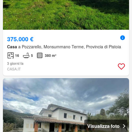
375.000 €
Casa
a Pozzarello, Monsummano Terme, Provincia di Pistoia
16
5
380 m²
3 giorni fa
CASA.IT
Visualizza foto