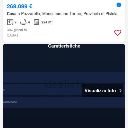
269.099 €
Casa
a Pozzarello, Monsummano Terme, Provincia di Pistoia
9
4
224 m²
30+ giorni fa
CASA.IT
Visualizza foto