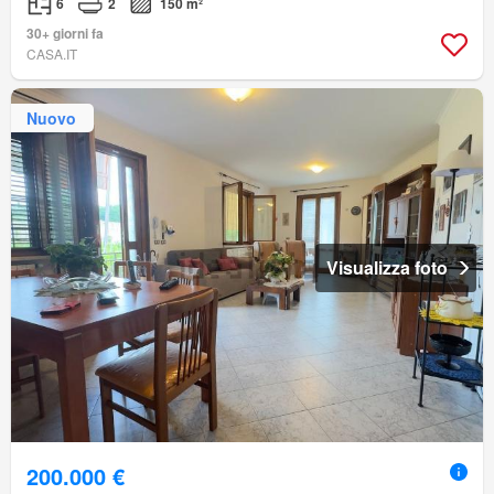
6
2
150 m²
30+ giorni fa
CASA.IT
Nuovo
Visualizza foto
200.000 €