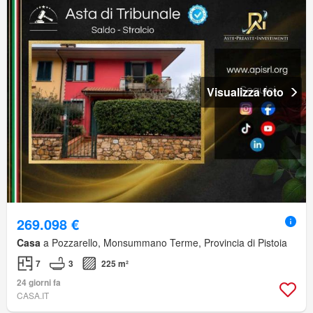
Visualizza foto
269.098 €
Casa
a Pozzarello, Monsummano Terme, Provincia di Pistoia
7
3
225 m²
24 giorni fa
CASA.IT