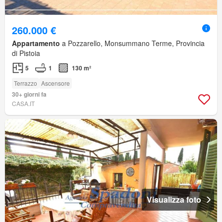
260.000 €
Appartamento
a Pozzarello, Monsummano Terme, Provincia
di Pistoia
5
1
130 m²
Terrazzo
Ascensore
30+ giorni fa
CASA.IT
Visualizza foto