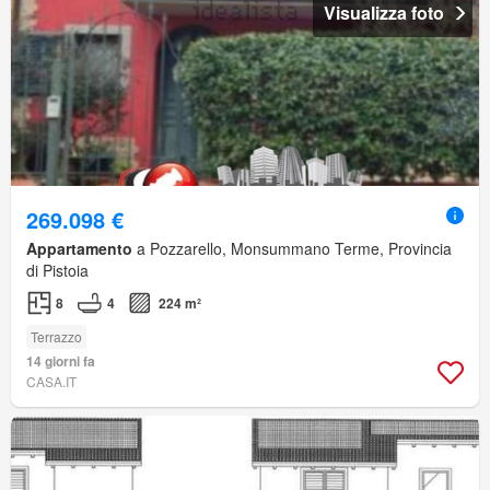
Visualizza foto
269.098 €
Appartamento
a Pozzarello, Monsummano Terme, Provincia
di Pistoia
8
4
224 m²
Terrazzo
14 giorni fa
CASA.IT