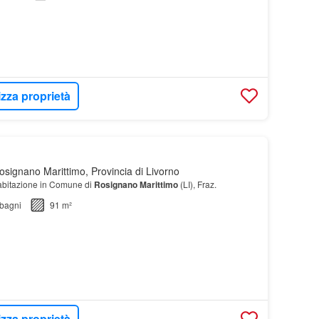
izza proprietà
signano Marittimo, Provincia di Livorno
 abitazione in Comune di
Rosignano
Marittimo
(LI), Fraz.
bagni
91 m²
izza proprietà