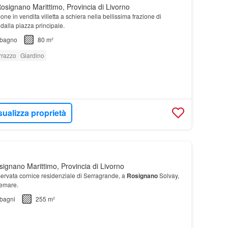
osignano Marittimo, Provincia di Livorno
ne in vendita villetta a schiera nella bellissima frazione di
dalla piazza principale.
bagno
80 m²
rrazzo
Giardino
sualizza proprietà
ignano Marittimo, Provincia di Livorno
iservata cornice residenziale di Serragrande, a
Rosignano
Solvay,
remare.
bagni
255 m²