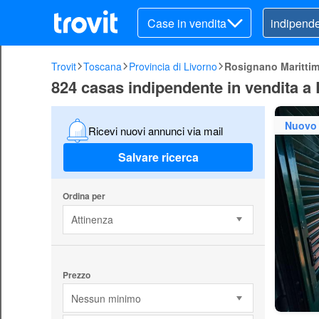
Case in vendita
Trovit
Toscana
Provincia di Livorno
Rosignano Maritti
824 casas indipendente in vendita a
Nuovo
Ricevi nuovi annunci via mail
Salvare ricerca
Ordina per
Attinenza
Prezzo
Nessun minimo