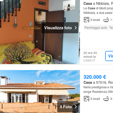
Casa
a Nibbiaia, R
Le
Case
di Modì propo
Nibbiaia, a due passi 
3
locali
1
Visualizza foto
Parcheggio auto
Te
20 ore 34
Vi
minuti fa
CASA.IT
320.000 €
Casa
a 57016, Ros
Nella prestigiosa e r
sorge Residenza Olt
3
locali
3
4 Foto