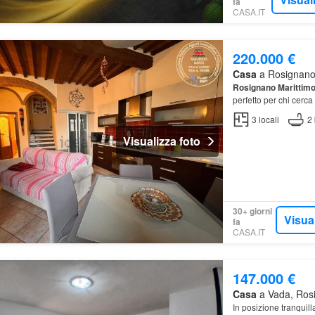
fa
CASA.IT
220.000 €
Casa
a Rosignano 
Rosignano
Marittim
perfetto per chi cerca
3
locali
2
Visualizza foto
30+ giorni
Visua
fa
CASA.IT
147.000 €
Casa
a Vada, Rosi
In posizione tranquil