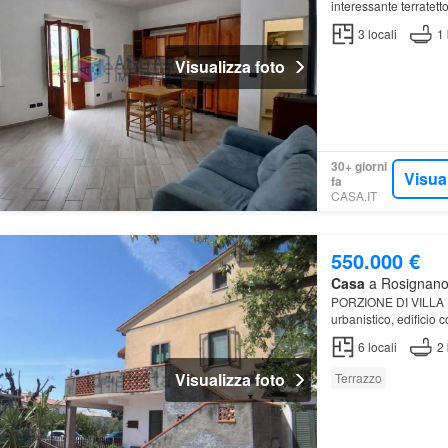
interessante terratett
nel 2016 e pronto da
3
locali
1
Visualizza foto
30+ giorni
Visua
fa
CASA.IT
550.000 €
Casa
a Rosignano 
PORZIONE DI VILLA In
urbanistico, edificio 
terreno di circa mt…
6
locali
2
Visualizza foto
Terrazzo