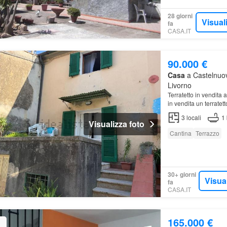
28 giorni
Visual
fa
CASA.IT
90.000 €
Casa
a Castelnuov
Livorno
Terratetto in vendita
in vendita un terratet
3
locali
1
Visualizza foto
Cantina
Terrazzo
30+ giorni
Visua
fa
CASA.IT
165.000 €