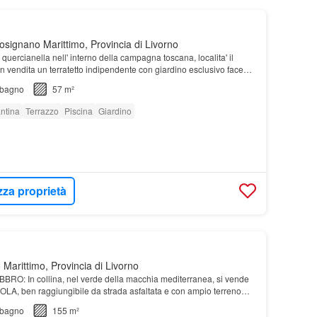
signano Marittimo, Provincia di Livorno
 quercianella nell' interno della campagna toscana, localita' il
 vendita un terratetto indipendente con giardino esclusivo facente
i una antica fattor…
bagno
57 m²
ntina
Terrazzo
Piscina
Giardino
zza proprietà
Marittimo, Provincia di Livorno
RO: In collina, nel verde della macchia mediterranea, si vende
, ben raggiungibile da strada asfaltata e con ampio terreno
bagno
155 m²