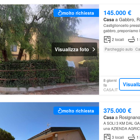
145.000 €
molto richiesta
Casa
a Gabbro, Ro
Castiglioncello pressi
gabbro, preponiamo in
parte del complesso d
2
locali
1
Visualizza foto
Parcheggio auto
Ca
8 giorni
Visuali
fa
CASA.IT
375.000 €
molto richiesta
Casa
a Rosignano 
A SOLI 3 KM DAL GABB
una AZIENDA AGRICOLA
circostante…
3
locali
1