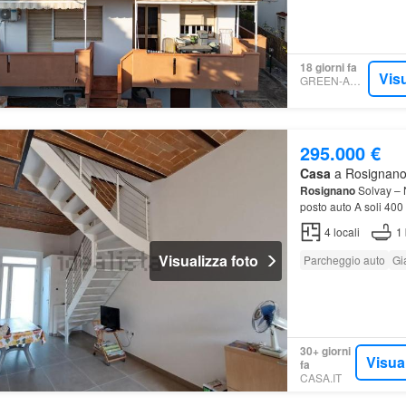
18 giorni fa
Visu
GREEN-ACRES
295.000 €
Casa
a Rosignano 
Rosignano
Solvay – N
posto auto A soli 400
4
locali
1
Visualizza foto
Parcheggio auto
Gi
30+ giorni
Visua
fa
CASA.IT