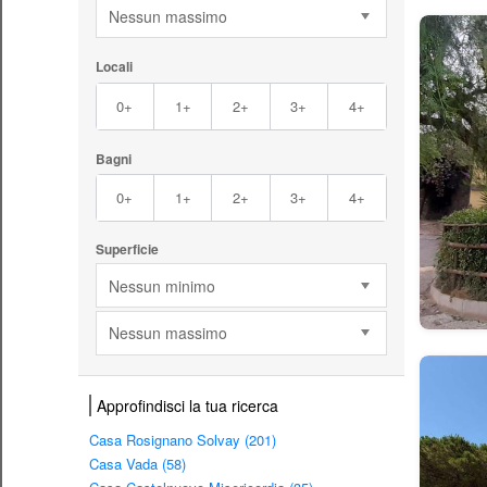
Nessun massimo
Locali
0+
1+
2+
3+
4+
Bagni
0+
1+
2+
3+
4+
Superficie
Nessun minimo
Nessun massimo
Approfindisci la tua ricerca
Casa Rosignano Solvay (201)
Casa Vada (58)