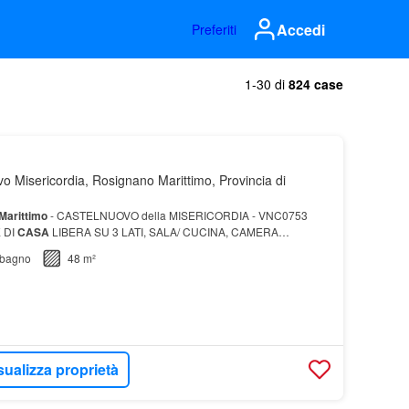
Accedi
Preferiti
1-30 di
824 case
o Misericordia, Rosignano Marittimo, Provincia di
Marittimo
- CASTELNUOVO della MISERICORDIA - VNC0753
 DI
CASA
LIBERA SU 3 LATI, SALA/ CUCINA, CAMERA
bagno
48 m²
sualizza proprietà