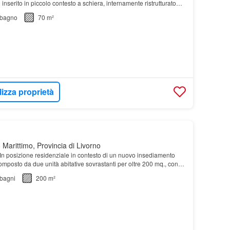
o inserito in piccolo contesto a schiera, internamente ristrutturato
 abitare…
bagno
70 m²
lizza proprietà
Marittimo, Provincia di Livorno
 posizione residenziale in contesto di un nuovo insediamento
composto da due unità abitative sovrastanti per oltre 200 mq., con
bagni
200 m²