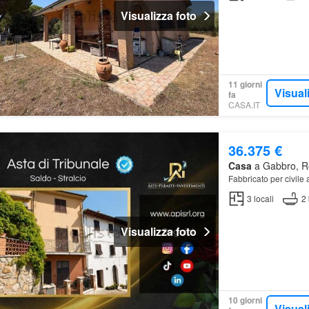
Visualizza foto
11 giorni
Visual
fa
CASA.IT
36.375 €
Casa
a Gabbro, Ro
Fabbricato per civile
3
locali
2
Visualizza foto
10 giorni
Visual