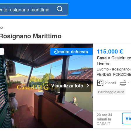
mo
 Rosignano Marittimo
115.000 €
molto richiesta
Casa
a Castelnuov
Livorno
Livorno -
Rosignano
VENDESI PORZIONE
MATRIMONIALE,
2
locali
1
Visualizza foto
Parcheggio auto
20 ore 34
Vi
minuti fa
CASA.IT