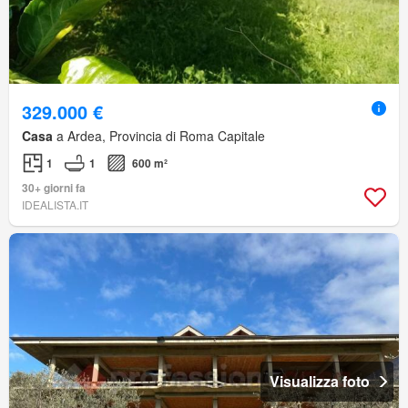
329.000 €
Casa
a Ardea, Provincia di Roma Capitale
1
1
600 m²
30+ giorni fa
IDEALISTA.IT
Visualizza foto