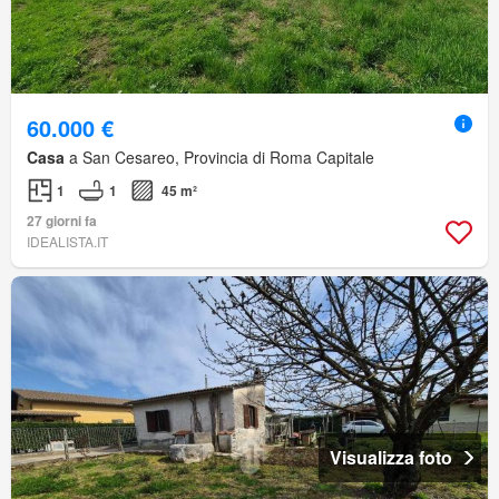
60.000 €
Casa
a San Cesareo, Provincia di Roma Capitale
1
1
45 m²
27 giorni fa
IDEALISTA.IT
Visualizza foto