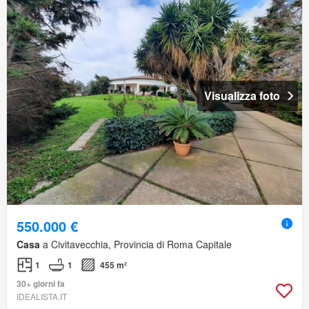
Visualizza foto
550.000 €
Casa
a Civitavecchia, Provincia di Roma Capitale
1
1
455 m²
30+ giorni fa
IDEALISTA.IT