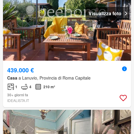
Visualizza foto
439.000 €
Casa
a Lanuvio, Provincia di Roma Capitale
1
4
210 m²
30+ giorni fa
IDEALISTA.IT