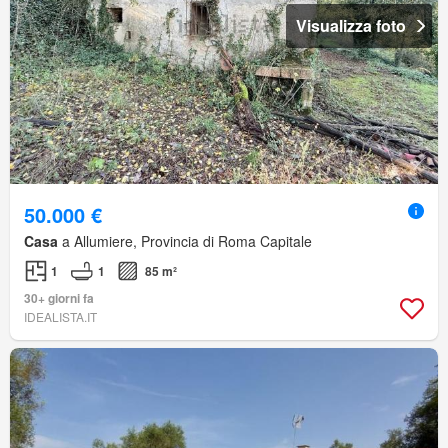
Visualizza foto
50.000 €
Casa
a Allumiere, Provincia di Roma Capitale
1
1
85 m²
30+ giorni fa
IDEALISTA.IT