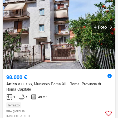
4 Foto
98.000 €
Attico
a 00166, Municipio Roma XIII, Roma, Provincia di
Roma Capitale
1
1
49 m²
Terrazzo
30+ giorni fa
IMMOBILIARE.IT