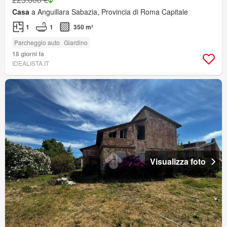
Casa
a Anguillara Sabazia, Provincia di Roma Capitale
1
1
350 m²
Parcheggio auto
Giardino
18 giorni fa
IDEALISTA.IT
Visualizza foto