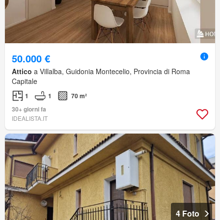
50.000 €
Attico
a Villalba, Guidonia Montecelio, Provincia di Roma
Capitale
1
1
70 m²
30+ giorni fa
IDEALISTA.IT
4 Foto