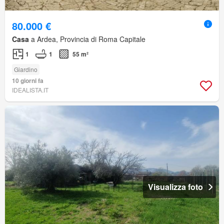
80.000 €
Casa
a Ardea, Provincia di Roma Capitale
1
1
55 m²
Giardino
10 giorni fa
IDEALISTA.IT
Visualizza foto