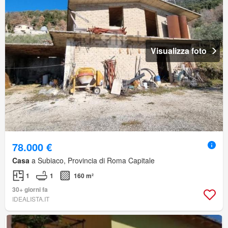
Visualizza foto
78.000 €
Casa
a Subiaco, Provincia di Roma Capitale
1
1
160 m²
30+ giorni fa
IDEALISTA.IT