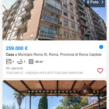
8 Foto
259.000 €
Casa
a Municipio Roma XI, Roma, Provincia di Roma Capitale
1
1
40 m²
30+ giorni fa
TOSCANO.IT - AGENZIA AFFILIATO TOSCANO MARCONI