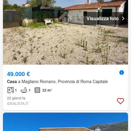
Visualizza foto
49.000 €
Casa
a Magliano Romano, Provincia di Roma Capitale
1
1
22 m²
22 giorni fa
IDEALISTA.IT