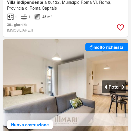
Villa indipendente
a 00132, Municipio Roma VI, Roma,
Provincia di Roma Capitale
1
1
45 m²
30+ giorni fa
IMMOBILIARE.IT
molto richiesta
4 Foto
Nuova costruzione