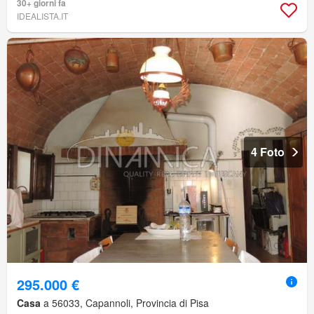
30+ giorni fa
IDEALISTA.IT
4 Foto
295.000 €
Casa
a 56033, Capannoli, Provincia di Pisa