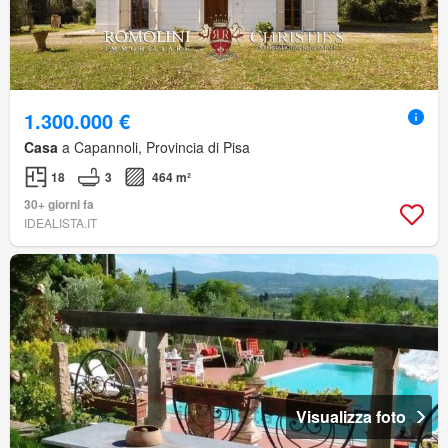
1.300.000 €
Casa
a Capannoli, Provincia di Pisa
18
3
464 m²
30+ giorni fa
IDEALISTA.IT
Visualizza foto