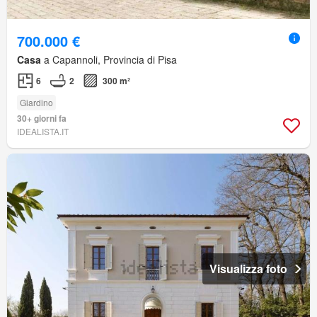
700.000 €
Casa
a Capannoli, Provincia di Pisa
6
2
300 m²
Giardino
30+ giorni fa
IDEALISTA.IT
Visualizza foto