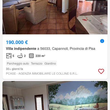
190.000 €
Villa indipendente
a 56033, Capannoli, Provincia di Pisa
5
2
220 m²
Parcheggio auto
Terrazzo
Giardino
30+ giorni fa
PCASE - AGENZIA IMMOBILIARE LE COLLINE S.R.L.