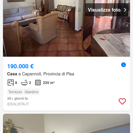
Visualizza foto
190.000 €
Casa
a Capannoli, Provincia di Pisa
8
2
220 m²
Terrazzo
Giardino
30+ giorni fa
IDEALISTA.IT