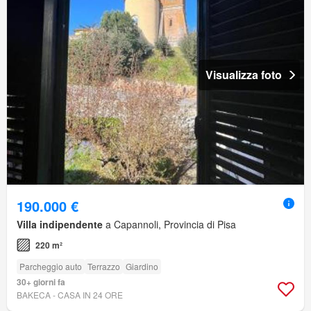
Visualizza foto
190.000 €
Villa indipendente
a Capannoli, Provincia di Pisa
220 m²
Parcheggio auto
Terrazzo
Giardino
30+ giorni fa
BAKECA - CASA IN 24 ORE