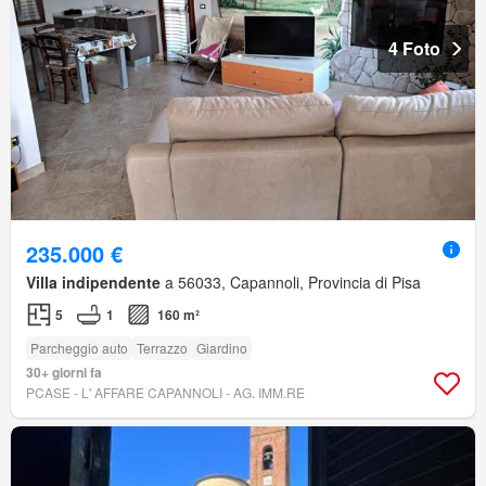
4 Foto
235.000 €
Villa indipendente
a 56033, Capannoli, Provincia di Pisa
5
1
160 m²
Parcheggio auto
Terrazzo
Giardino
30+ giorni fa
PCASE - L' AFFARE CAPANNOLI - AG. IMM.RE