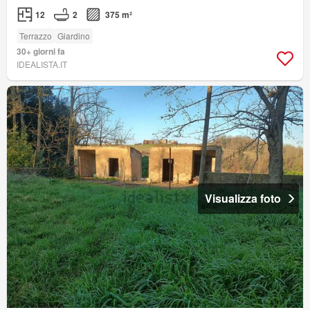
12
2
375 m²
Terrazzo
Giardino
30+ giorni fa
IDEALISTA.IT
Visualizza foto