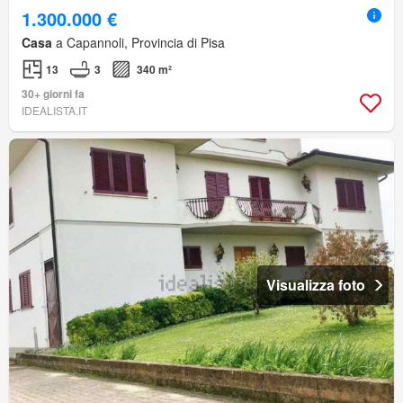
1.300.000 €
Casa
a Capannoli, Provincia di Pisa
13
3
340 m²
30+ giorni fa
IDEALISTA.IT
Visualizza foto