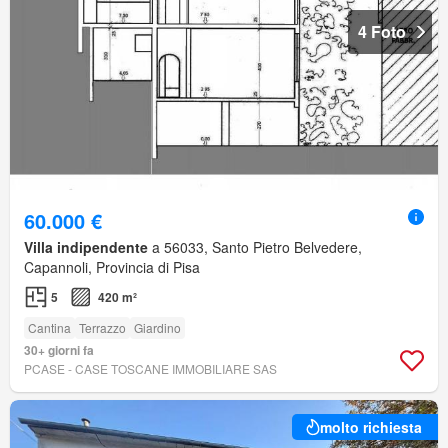
4 Foto
60.000 €
Villa indipendente
a 56033, Santo Pietro Belvedere,
Capannoli, Provincia di Pisa
5
420 m²
Cantina
Terrazzo
Giardino
30+ giorni fa
PCASE - CASE TOSCANE IMMOBILIARE SAS
molto richiesta