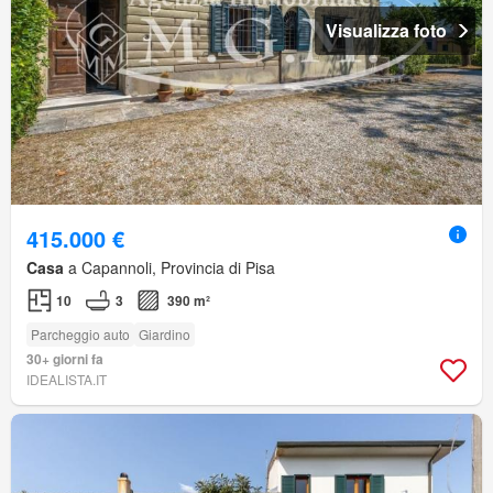
Visualizza foto
415.000 €
Casa
a Capannoli, Provincia di Pisa
10
3
390 m²
Parcheggio auto
Giardino
30+ giorni fa
IDEALISTA.IT