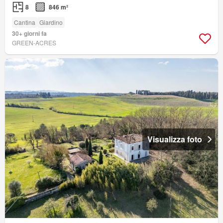
8
846 m²
Cantina
Giardino
30+ giorni fa
GREEN-ACRES
Visualizza foto