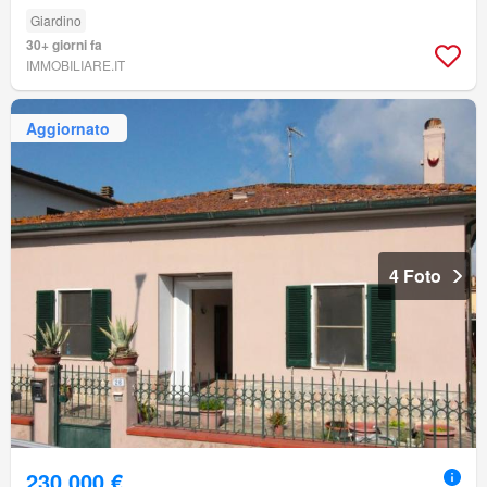
Giardino
30+ giorni fa
IMMOBILIARE.IT
Aggiornato
4 Foto
230.000 €