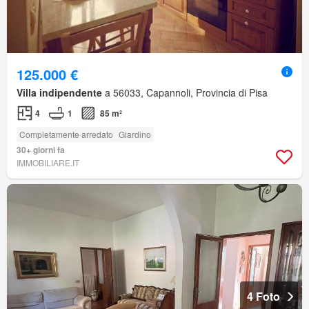
125.000 €
Villa indipendente
a 56033, Capannoli, Provincia di Pisa
4
1
85 m²
Completamente arredato
Giardino
30+ giorni fa
IMMOBILIARE.IT
4 Foto