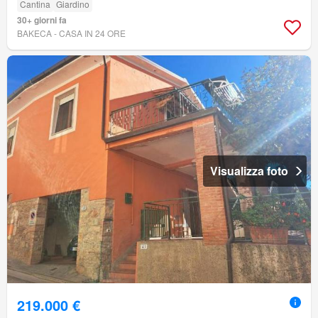
Cantina
Giardino
30+ giorni fa
BAKECA - CASA IN 24 ORE
Visualizza foto
219.000 €