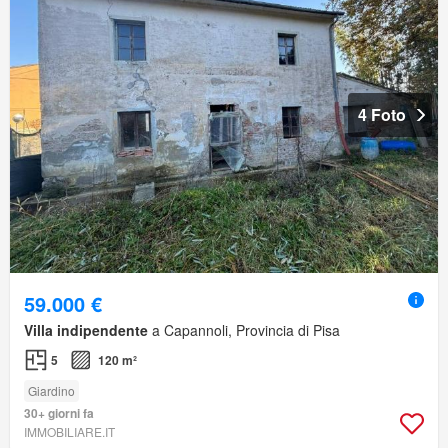
4 Foto
59.000 €
Villa indipendente
a Capannoli, Provincia di Pisa
5
120 m²
Giardino
30+ giorni fa
IMMOBILIARE.IT