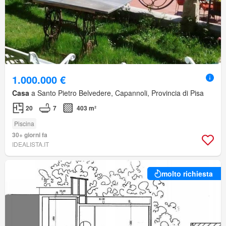
1.000.000 €
Casa
a Santo Pietro Belvedere, Capannoli, Provincia di Pisa
20
7
403 m²
Piscina
30+ giorni fa
IDEALISTA.IT
molto richiesta