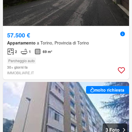
57.500 €
Appartamento
a Torino, Provincia di Torino
2
1
69 m²
Parcheggio auto
30+ giorni fa
IMMOBILIARE.IT
molto richiesta
3 Foto