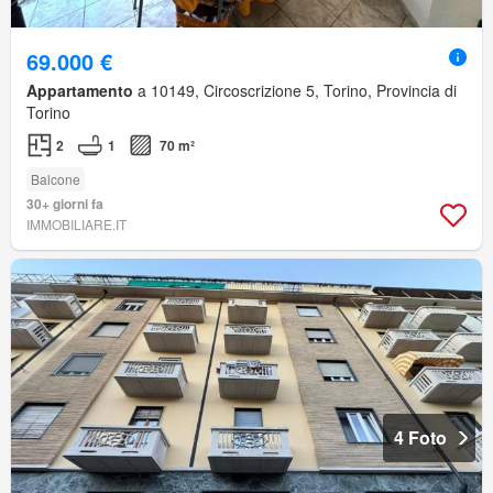
69.000 €
Appartamento
a 10149, Circoscrizione 5, Torino, Provincia di
Torino
2
1
70 m²
Balcone
30+ giorni fa
IMMOBILIARE.IT
4 Foto