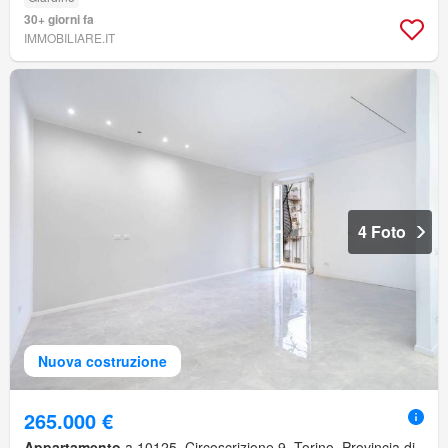
30+ giorni fa
IMMOBILIARE.IT
4 Foto
Nuova costruzione
265.000 €
Appartamento
a 10125, Circoscrizione 9, Torino, Provincia di