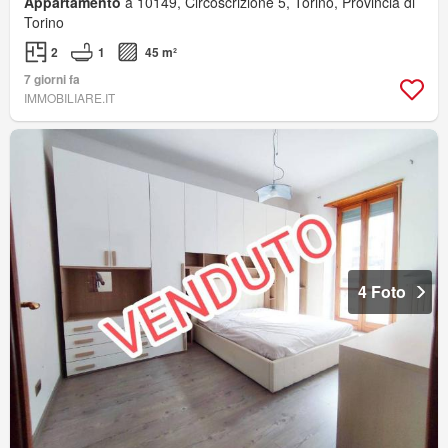
Appartamento
a 10149, Circoscrizione 5, Torino, Provincia di
Torino
2
1
45 m²
7 giorni fa
IMMOBILIARE.IT
4 Foto