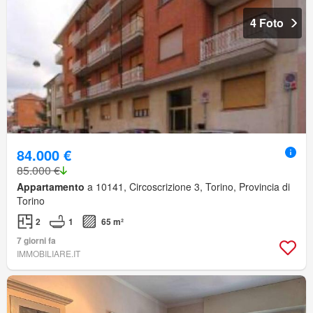
4 Foto
84.000 €
85.000 €
Appartamento
a 10141, Circoscrizione 3, Torino, Provincia di
Torino
2
1
65 m²
7 giorni fa
IMMOBILIARE.IT