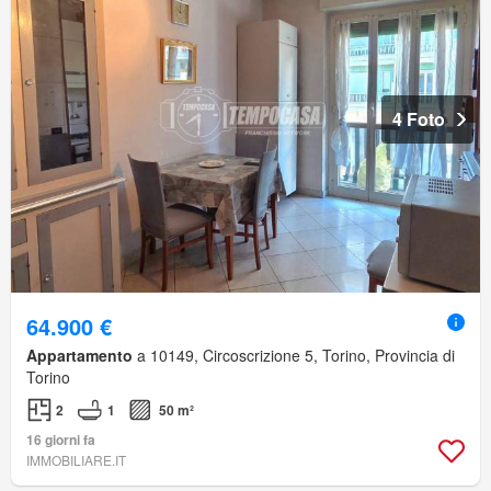
4 Foto
64.900 €
Appartamento
a 10149, Circoscrizione 5, Torino, Provincia di
Torino
2
1
50 m²
16 giorni fa
IMMOBILIARE.IT