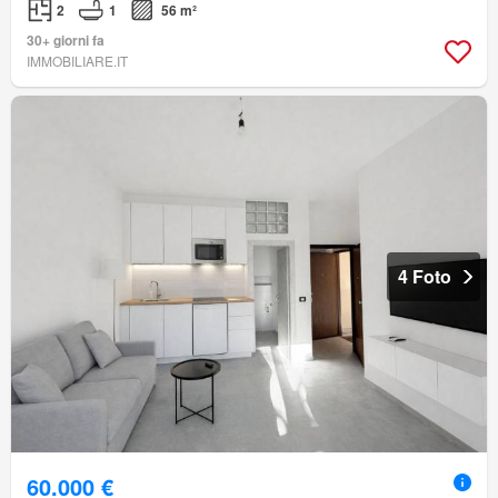
2
1
56 m²
30+ giorni fa
IMMOBILIARE.IT
4 Foto
60.000 €