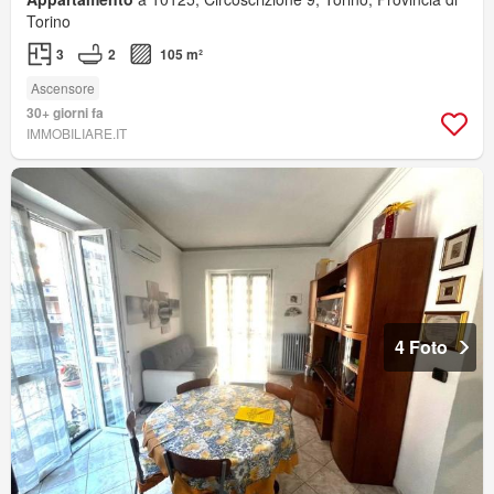
Torino
3
2
105 m²
Ascensore
30+ giorni fa
IMMOBILIARE.IT
4 Foto