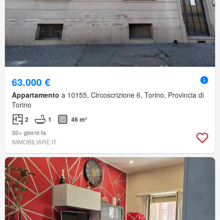
63.000 €
Appartamento
a 10155, Circoscrizione 6, Torino, Provincia di
Torino
2
1
46 m²
30+ giorni fa
IMMOBILIARE.IT