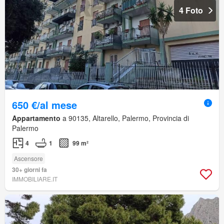
4 Foto
650 €/al mese
Appartamento
a 90135, Altarello, Palermo, Provincia di
Palermo
4
1
99 m²
Ascensore
30+ giorni fa
IMMOBILIARE.IT