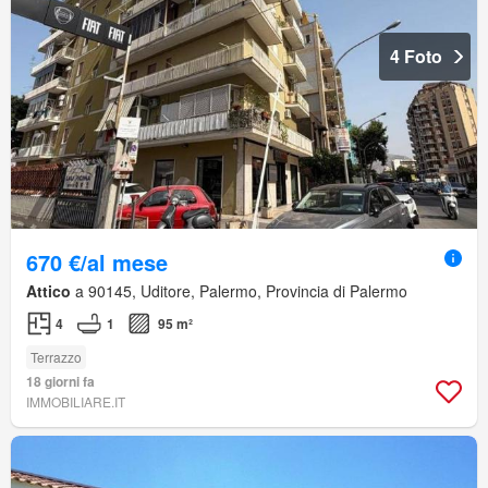
4 Foto
670 €/al mese
Attico
a 90145, Uditore, Palermo, Provincia di Palermo
4
1
95 m²
Terrazzo
18 giorni fa
IMMOBILIARE.IT