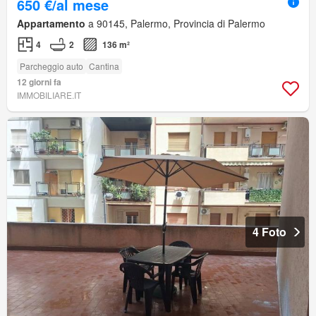
650 €/al mese
Appartamento
a 90145, Palermo, Provincia di Palermo
4
2
136 m²
Parcheggio auto
Cantina
12 giorni fa
IMMOBILIARE.IT
4 Foto