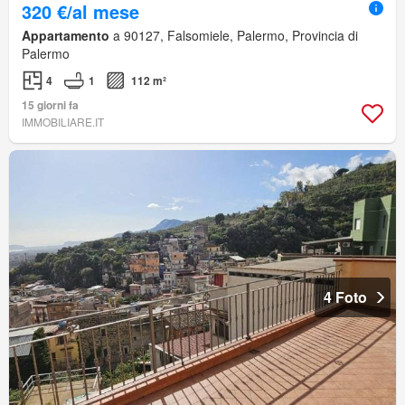
320 €/al mese
Appartamento
a 90127, Falsomiele, Palermo, Provincia di
Palermo
4
1
112 m²
15 giorni fa
IMMOBILIARE.IT
4 Foto