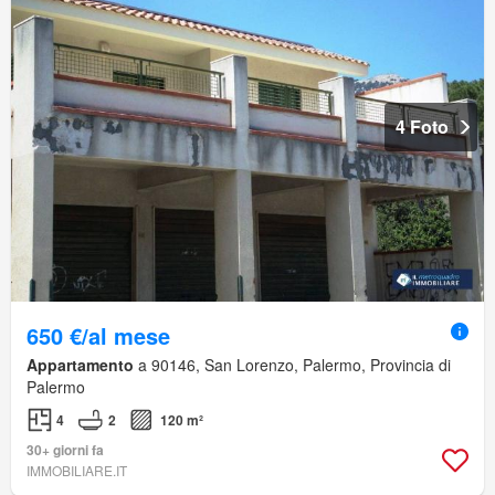
4 Foto
650 €/al mese
Appartamento
a 90146, San Lorenzo, Palermo, Provincia di
Palermo
4
2
120 m²
30+ giorni fa
IMMOBILIARE.IT