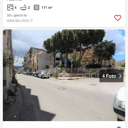
4
2
171 m²
30+ giorni fa
IMMOBILIARE.IT
4 Foto