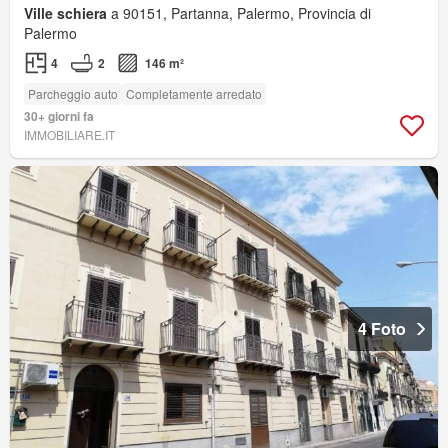
Ville schiera
a 90151, Partanna, Palermo, Provincia di
Palermo
4
2
146 m²
Parcheggio auto
Completamente arredato
30+ giorni fa
IMMOBILIARE.IT
4 Foto