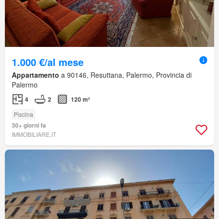
1.000 €/al mese
Appartamento
a 90146, Resuttana, Palermo, Provincia di
Palermo
4
2
120 m²
Piscina
30+ giorni fa
IMMOBILIARE.IT