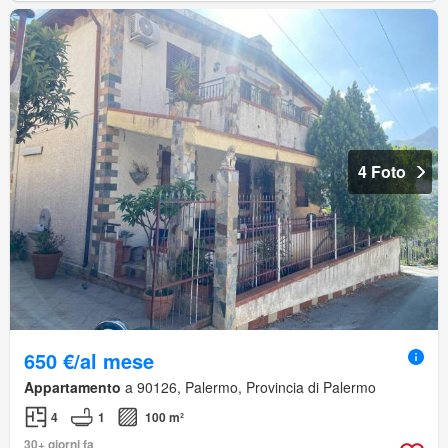
4 Foto
650 €/al mese
Appartamento
a 90126, Palermo, Provincia di Palermo
4
1
100 m²
30+ giorni fa