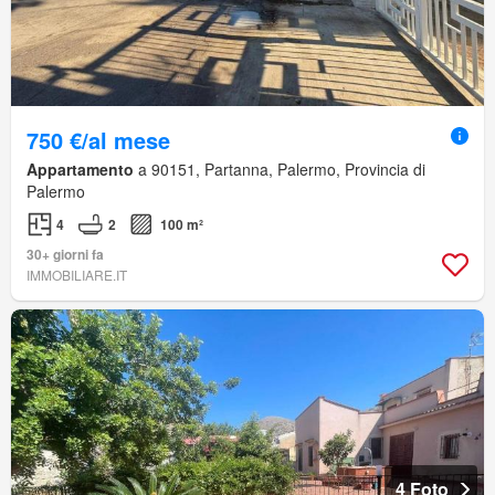
750 €/al mese
Appartamento
a 90151, Partanna, Palermo, Provincia di
Palermo
4
2
100 m²
30+ giorni fa
IMMOBILIARE.IT
4 Foto