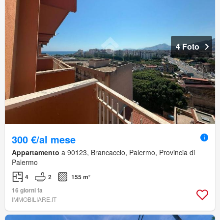
4 Foto
300 €/al mese
Appartamento
a 90123, Brancaccio, Palermo, Provincia di
Palermo
4
2
155 m²
16 giorni fa
IMMOBILIARE.IT