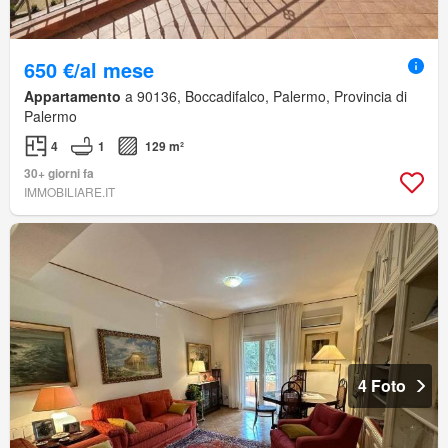
650 €/al mese
Appartamento
a 90136, Boccadifalco, Palermo, Provincia di
Palermo
4
1
129 m²
30+ giorni fa
IMMOBILIARE.IT
4 Foto