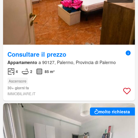
Consultare il prezzo
Appartamento
a 90127, Palermo, Provincia di Palermo
4
2
85 m²
Ascensore
30+ giorni fa
IMMOBILIARE.IT
molto richiesta