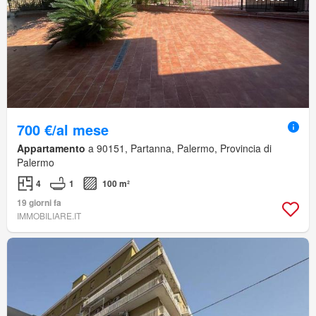
700 €/al mese
Appartamento
a 90151, Partanna, Palermo, Provincia di
Palermo
4
1
100 m²
19 giorni fa
IMMOBILIARE.IT