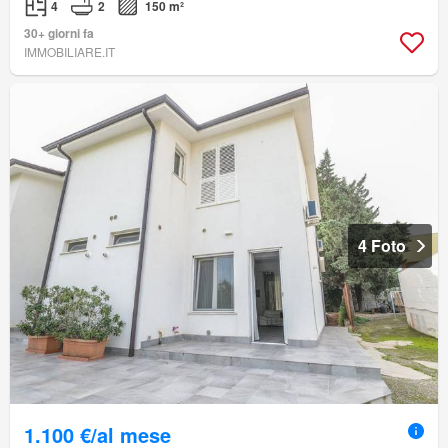
4
2
150 m²
30+ giorni fa
IMMOBILIARE.IT
4 Foto
1.100 €/al mese