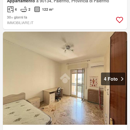
Appartamento
a 90134, Palermo, Provincia di Palermo
4
2
122 m²
30+ giorni fa
IMMOBILIARE.IT
4 Foto