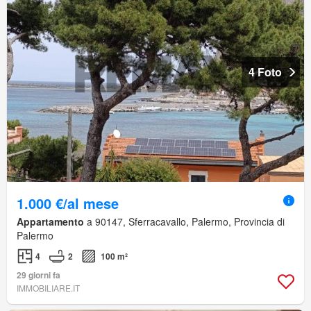
4 Foto
1.000 €/al mese
Appartamento
a 90147, Sferracavallo, Palermo, Provincia di
Palermo
4
2
100 m²
29 giorni fa
IMMOBILIARE.IT