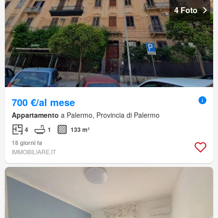
4 Foto
700 €/al mese
Appartamento
a Palermo, Provincia di Palermo
4
1
133 m²
18 giorni fa
IMMOBILIARE.IT